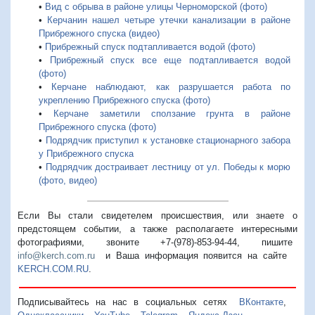
•
Вид с обрыва в районе улицы Черноморской (фото)
•
Керчанин нашел четыре утечки канализации в районе
Прибрежного спуска (видео)
•
Прибрежный спуск подтапливается водой (фото)
•
Прибрежный спуск все еще подтапливается водой
(фото)
•
Керчане наблюдают, как разрушается работа по
укреплению Прибрежного спуска (фото)
•
Керчане заметили сползание грунта в районе
Прибрежного спуска (фото)
•
Подрядчик приступил к установке стационарного забора
у Прибрежного спуска
•
Подрядчик достраивает лестницу от ул. Победы к морю
(фото, видео)
Если Вы стали свидетелем происшествия, или знаете о
предстоящем событии, а также располагаете интересными
фотографиями, звоните +7-(978)-853-94-44,
пишите
info@kerch.com.ru
и Ваша информация появится на сайте
KERCH.COM.RU
.
Подписывайтесь на нас в социальных сетях
ВКонтакте
,