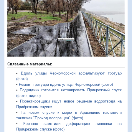
Связанные материалы:
•
Вдоль улицы Черноморской асфальтируют тротуар
(фото)
•
Ремонт тротуара вдоль улицы Черноморской (фото)
•
Подрядчик готовится бетонировать Прибрежный спуск
(фото, видео)
•
Проектировщики ищут новое решение водоотвода на
Прибрежном спуске
•
На новом спуске к морю в Аршинцево наставили
табличек "Проход воспрещен" (фото)
•
Керчане заметили деформацию ливневки на
Прибрежном спуске (фото)