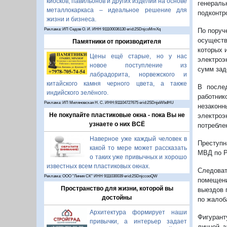
киосков, павильонов и других изделий на основе
генерал
металлокаркаса – идеальное решение для
подконтр
жизни и бизнеса.
Реклама: ИП Седов О. И. ИНН 911100036130 erid:2SDnjcoMmXq
По поруч
осуществ
Памятники от производителя
которых 
Цены ещё старые, но у нас
электроэ
новое поступление из
сумм зад
лабрадорита, норвежского и
китайского камня черного цвета, а также
В после
индийского зелёного.
работник
Реклама: ИП Миляновская Н. С. ИНН:911104727675 erid:2SDnjeWbdHU
незакон
Не покупайте пластиковые окна - пока Вы не
электроэ
узнаете о них ВСЁ
потребле
Наверное уже каждый человек в
Преступн
какой то мере может рассказать
МВД по Р
о таких уже привычных и хорошо
известных всем пластиковых окнах.
Следоват
Реклама: ООО "Линия СК" ИНН 9111030039 erid:2SDnjccooQW
помещени
Пространство для жизни, которой вы
выездов 
достойны
по жалоб
Архитектура формирует наши
Фигурант
привычки, а интерьер задает
личной з