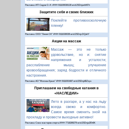
Реклама: ИП Седов О. И. ИНН 911100036130 erid:2SDnjenhKFh
Защитите себя и своих близких
Поклейте противоосколочную
пленку!
Реклама: ООО "Линия СК" ИНН 9111030039 erid:2SDnjcDQahY
Акции на массаж
Массаж — это не только
удовольствие, но и: снятие
напряжения и усталости;
расслабление мышц; улучшение
кровообращения; заряд бодрости и отличного
настроения.
Реклама: АО "Москва-Крым" ИНН 9111001687 erid:2SDnjdBZsyu
Приглашаем на свободные катания в
«НАСЛЕДИИ»
Лето в разгаре, а у нас на льду
всегда свежо и комфортно.
Самое время сменить зной на
прохладу и провести выходные активно!
Реклама: Союз мастеров спорта ИНН 7718289279 erid:2SDnje2Eh6K