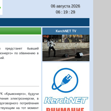
06 августа 2026
06 : 19 : 29
KerchNET TV
 предстанет бывший
мэнерго» по обвинению в
ий.
РК «Крымэнерго», будучи
ления электроэнергии, в
договорного потребления
йствующим на тот момент