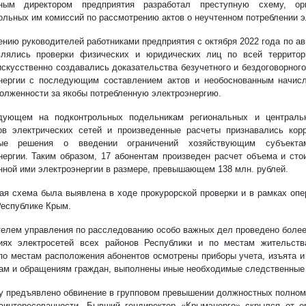
ьным директором предприятия разработал преступную схему, орг
ольных им комиссий по рассмотрению актов о неучтенном потреблении э
ению руководителей работниками предприятия с октября 2022 года по ав
лялись проверки физических и юридических лиц по всей территор
искусственно создавались доказательства безучетного и бездоговорног
нергии с последующим составлением актов и необоснованным начис
олженности за якобы потребленную электроэнергию.
дующем на подконтрольных подельникам региональных и центральн
ов электрических сетей и произведенные расчеты признавались кор
ные решения о введении ограничений хозяйствующим субъекта
нергии. Таким образом, 17 абонентам произведен расчет объема и сто
нной ими электроэнергии в размере, превышающем 138 млн. рублей.
ая схема была выявлена в ходе прокурорской проверки и в рамках оп
еспублике Крым.
елем управления по расследованию особо важных дел проведено более 
ях электросетей всех районов Республики и по местам жительств
по местам расположения абонентов осмотрены приборы учета, изъята и
ам и обращениям граждан, выполнены иные необходимые следственные 
у предъявлено обвинение в групповом превышении должностных полномо
аинтересованности. Бывший гендиректор «Крымэнерго» скрылся от о