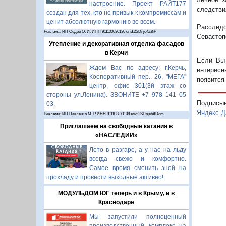
настроение. Проект РАЙТ177
следствия
создан для тех, кто не привык к компромиссам и
ценит абсолютную гармонию во всем.
Расслед
Реклама: ИП Седов О. И. ИНН 911100036130 erid:2SDnjd4Z8iP
Севастоп
Утепление и декоративная отделка фасадов
в Керчи
Если Вы 
Ждем Вас по адресу: г.Керчь,
интересн
Кооперативный пер., 26, "МЕГА"
появится
центр, офис 301(3й этаж со
стороны ул.Ленина). ЗВОНИТЕ +7 978 141 05
Подписы
03.
Яндекс.Д
Реклама: ИП Павленко М. Р. ИНН 911103871108 erid:2SDnjehADdm
Приглашаем на свободные катания в
«НАСЛЕДИИ»
Лето в разгаре, а у нас на льду
всегда свежо и комфортно.
Самое время сменить зной на
прохладу и провести выходные активно!
МОДУЛЬДОМ ЮГ теперь и в Крыму, и в
Краснодаре
Мы запустили полноценный