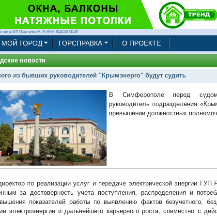
клама: ИП Павленко М. Р. ИНН 911103871108
МОЙ ГОРОД
ГОРСПРАВКА
О ПРОЕКТЕ
дские новости
ого из бывших руководителей "Крымэнерго" будут судить
В Симферополе перед судом
руководитель подразделения «Кры
превышении должностных полномоч
иректор по реализации услуг и передаче электрической энергии ГУП 
енным за достоверность учета поступления, распределения и потреб
вышения показателей работы по выявлению фактов безучетного, без
ми электроэнергии и дальнейшего карьерного роста, совместно с де