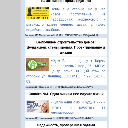
Памятники от производителя
Цены ещё старые, но у нас
новое поступление из
лабрадорита, норвежского и
китайского камня черного цвета, а также
индийского зелёного.
Реклама: ИП Миляновская Н. С. ИНН:911104727675 erid:2SDnjeWbdHU
Выполняем строительство домов:
фундамент, стены, кровля. Проектирование и
дизайн
Ждем Вас по адресу: г. Керчь,
Кооперативный пер., 26, "МЕГА"
центр, офис 301 (3й этаж со
стороны ул. Ленина). ЗВОНИТЕ +7 978 141 05
03.
Реклама: ИП Павленко М. Р. ИНН 911103871108 erid:2SDnjesXBWa
Ошибка №4. Одни очки на все случаи жизни
«Куплю одни очки и буду в них и
читать, и работать за
компьютером».
Реклама: ИП Третьяков А. П. ИНН 911100089407 erid:2SDnjd5TWYb
Надежность, проверенная годами