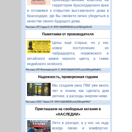
производственный комплекс на
территории Краснодарского края
и готовимся к открытию выставочного дома в
Краснодаре, где Вы сможете лично убедиться в
качестве своего будущего дома.
Реклама: ИП Седов О. И. ИНН 911100036130 erid:2SDnjeLEz43
Памятники от производителя
Цены ещё старые, но у нас
новое поступление из
лабрадорита, норвежского и
китайского камня черного цвета, а также
индийского зелёного.
Реклама: ИП Миляновская Н. С. ИНН:911104727675 erid:2SDnjeWbdHU
Надежность, проверенная годами
Мы создаем окна ПВХ уже много
лет и знаем, как сделать дом
уютнее, а расходы энергии ниже.
Реклама: ООО "Линия СК" ИНН 9111030039 erid:2SDnjdvNRt7
Приглашаем на свободные катания в
«НАСЛЕДИИ»
Лето в разгаре, а у нас на льду
всегда свежо и комфортно.