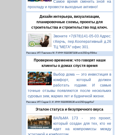
Самое время сменить зной на
прохладу и провести выходные активно!
Дизайн интерьера, визуализации,
планировочные схемы, проекты для
строительства и строительство под ключ.
Звоните +7(978)141-05-03 Адрес:
г.Керчь, пер.Кооперативный д.26
ТЦ "МЕГА" офис 301.
Реклама: ИП Павленко М. Р. ИНН 911103871108 erid:2SDnjcRB4xz
Проверено временем: что говорят наши
клиенты о домах спустя время
Выбор дома — это инвестиция в
комфорт, который должен
работать годами. И самые
точные отзывы появляются после нескольких
суровых зим, жарких лет и будничной жизни.
Реклама: ИП Седов О. И. ИНН 911100036130 erid:2SDnjegnNa7
Эталон статуса и безупречного вкуса
ВАЛЬМА 173 - это проект,
который создан для тех, кто не
идет на компромиссы между
эстетикой и комфортом.