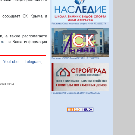
 - сообщает СК Крыма и
Реклама: Союз мастеров спорта ИНН 7718289279
, а также располагаете
.ru
и Ваша информация
Реклама: ООО "Линия СК" ИНН 9111030039
,
YouTube
,
Telegram
,
.2024 10:34
Реклама: ИП Седов О. И. ИНН 911100036130