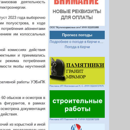
анизовав деятельность
лектроэнергии.
густ 2023 года выборочно
ии полуострова, в ходе
ООО "Мультисервисные сети" ИНН 9111001888
о потребления абонентами
лением им колоссальных
Прогноз погоды
Подробнее о погоде в Керчи на 2 недели
Погода в Керчи
ой комиссиях действия
ректными и принимались
м режима потребления
имости якобы неучтенной
еративной работы УЭБиПК
Реклама: ИП Миляновская Н. С. ИНН 911104727675
60 обысков и осмотров в
а фигурантов, в рамках
 осмотрена документация
действия.
Реклама: ИП Павленко М. Р. ИНН 911103871108
чий из корыстной и иной
рганов предварительного