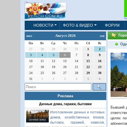
Ре
НОВОСТИ
ФОТО & ВИДЕО
ФОРУМ
Горо
Август 2026
июл
сен
Пн
Вт
Ср
Чт
Пт
Сб
Вс
Одн
27
28
29
30
31
1
2
3
4
5
6
7
8
9
10
11
12
13
14
15
16
17
18
19
20
21
22
23
24
25
26
27
28
29
30
31
1
2
3
4
5
6
Реклама
Дачные дома, гаражи, бытовки
Бывший д
Изготовление дачных и гостевых
ответств
домов, хозяйственных блоков,
целях по
бытовок, гаражей, навесов,
абонента