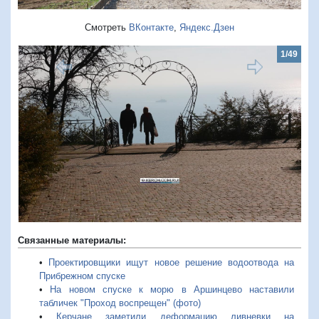
Смотреть
ВКонтакте
,
Яндекс.Дзен
1/49
Предыдущий
Следую
Связанные материалы:
•
Проектировщики ищут новое решение водоотвода на
Прибрежном спуске
•
На новом спуске к морю в Аршинцево наставили
табличек "Проход воспрещен" (фото)
•
Керчане заметили деформацию ливневки на