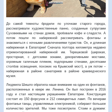
До самой темноты бродили по улочкам старого города,
рассматривали художественные панно, созданные супругами
Суховеевыми на стенах домов, пробовали кофе и сладости. А
потом пошли по набережной рассматривать фонтаны и
знакомиться с ночными развлечениями туристов. Ох, и длинная
набережная в Евпатории! Сначала полтора километра недавно
отремонтированной набережной им. Терешковой (широкая,
просторная, с детскими зонами, декоративными мостами,
огромным галечным пляжем, подпорными стенами, десятками
столбов освещения, похожих на Крымский мост), а уж потом –
набережная в районе санаториев в районе краеведческого
музея.
Людмила Шишло обратила наше внимание на один из фонтанов,
расположенных в квере им. Ленина. Он был построен в 2016
году и стал настоящим украшением Евпатории. Кон
струкция
состоит из 150 форсунок и 212 семицветных ламп.
По вечерам
фонтаньи танцы, управляемые электроникой, собирают большое
количество зрителей. Мы тоже посмотрели. Стоим и думаем: