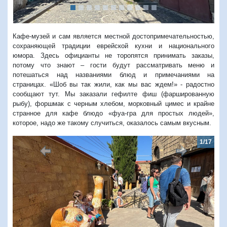
Кафе-музей и сам является местной достопримечательностью,
сохраняющей традиции еврейской кухни и национального
юмора. Здесь официанты не торопятся принимать заказы,
потому что знают – гости будут рассматривать меню и
потешаться над названиями блюд и примечаниями на
страницах. «Шоб вы так жили, как мы вас ждем!» - радостно
сообщают тут. Мы заказали гефилте фиш (фаршированную
рыбу), форшмак с черным хлебом, морковный цимес и крайне
странное для кафе блюдо «фуа-гра для простых людей»,
которое, надо же такому случиться, оказалось самым вкусным.
1/17
2/1
Предыдущий
Следую