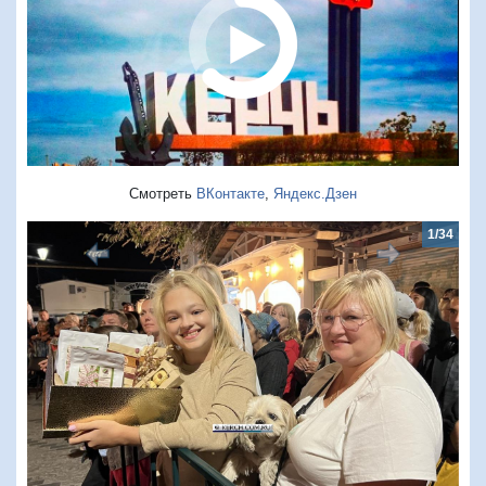
Смотреть
ВКонтакте
,
Яндекс.Дзен
1/34
2/3
Предыдущий
Следую