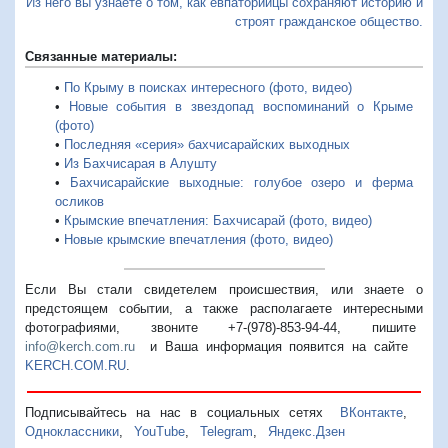
Из него вы узнаете о том, как евпаторийцы сохраняют историю и
строят гражданское общество.
Связанные материалы:
•
По Крыму в поисках интересного (фото, видео)
•
Новые события в звездопад воспоминаний о Крыме
(фото)
•
Последняя «серия» бахчисарайских выходных
•
Из Бахчисарая в Алушту
•
Бахчисарайские выходные: голубое озеро и ферма
осликов
•
Крымские впечатления: Бахчисарай (фото, видео)
•
Новые крымские впечатления (фото, видео)
Если Вы стали свидетелем происшествия, или знаете о
предстоящем событии, а также располагаете интересными
фотографиями, звоните +7-(978)-853-94-44,
пишите
info@kerch.com.ru
и Ваша информация появится на сайте
KERCH.COM.RU
.
Подписывайтесь на нас в социальных сетях
ВКонтакте
,
Одноклассники
,
YouTube
,
Telegram
,
Яндекс.Дзен