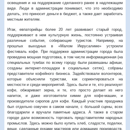
освещения и на поддержание сделанного ранее в надлежащем
виде. Люди в администрации понимают, что это необходимо
делать, это приносит деньги в бюджет, а также дает заработать
местным жителям.
Итак, евпаторийцы более 20 лет развивают старый город,
поддерживают в нем культурную жизнь, постоянно устраивая
различные события, собирающие туристов. Например, на
прошлых выходных в «Малом Иерусалиме» устроили
фестиваль кофе. При поддержке администрации города была
проведена мощная подготовка, в том числе информационная (на
специальных тумбах по всему городу были развешаны афиши,
созданы интернет-площадки в социальных сетях), собраны
представители кофейного бизнеса. Задействовали волонтеров,
которые объясняли туристам, как сориентироваться на
местности и среди мероприятий. Здесь были и те, кто реализует
кофе, обжаривает зерна, и те, кто просто делает из него
напиток, и даже изготовители химии для кофе-машин, и
производители сиропов для кофе. Каждый участник праздника
был отдельно озвучен в самом начале, с большой сцены, всех
благодарили и вручали памятные адреса. А также в старом
городе дали возможность торговать представителям народных
промыслов. Здесь можно было купить хлеб, сладости, поделки,
вещи, сделанные руками мастеров или домашних производств.