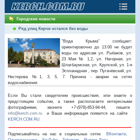
Городские новости
Ряд улиц Керчи остался без воды
"Вода Крыма" сообщает:
ориентировочно до 13:00 не будет
воды по адресам ул. Рыбаков, ул.
23 Мая № 1,2, ул. Нагорная, ул.
Шлагбаумская, ул. Крупской, ул. 1-я
Эспланадная , пер. Пугачёвский, ул.
Нестерова №1, 3, 5, 7. Причина - аварии на сетях
водоснабжения.
Если Вы стали свидетелем происшествия, или знаете о
предстоящем событии, а также располагаете интересными
фотографиями, звоните +7-(978)-853-94-44,
пишите
info@kerch.com.ru
и Ваша информация появится на сайте
KERCH.COM.RU
.
Подписывайтесь на нас в социальных сетях
ВКонтакте
,
Одноклассники
,
YouTube
,
Telegram
,
Яндекс.Дзен