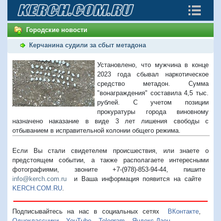
Городские новости
Керчанина судили за сбыт метадона
Установлено, что мужчина в конце
2023 года сбывал наркотическое
средство метадон. Сумма
"вонаграждения" составила 4,5 тыс.
рублей. С учетом позиции
прокуратуры города виновному
назначено наказание в виде 3 лет лишения свободы с
отбыванием в исправительной колонии общего режима.
Если Вы стали свидетелем происшествия, или знаете о
предстоящем событии, а также располагаете интересными
фотографиями, звоните +7-(978)-853-94-44,
пишите
info@kerch.com.ru
и Ваша информация появится на сайте
KERCH.COM.RU
.
Подписывайтесь на нас в социальных сетях
ВКонтакте
,
Одноклассники
,
YouTube
,
Telegram
,
Яндекс.Дзен