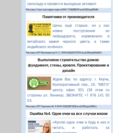
прохладу и провести выходные активно!
Реклама: Союз мастеров спорта ИНН 7718289279 erid:2SDnje2Eh6K
Памятники от производителя
Цены ещё старые, но у нас
новое поступление из
лабрадорита, норвежского и
китайского камня черного цвета, а также
индийского зелёного.
Реклама: ИП Миляновская Н. С. ИНН:911104727675 erid:2SDnjeWbdHU
Выполняем строительство домов:
фундамент, стены, кровля. Проектирование и
дизайн
Ждем Вас по адресу: г. Керчь,
Кооперативный пер., 26, "МЕГА"
центр, офис 301 (3й этаж со
стороны ул. Ленина). ЗВОНИТЕ +7 978 141 05
03.
Реклама: ИП Павленко М. Р. ИНН 911103871108 erid:2SDnjesXBWa
Ошибка №4. Одни очки на все случаи жизни
«Куплю одни очки и буду в них и
читать, и работать за
компьютером».