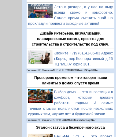
Лето в разгаре, а у нас на льду
всегда свежо и комфортно.
Самое время сменить зной на
прохладу и провести выходные активно!
Дизайн интерьера, визуализации,
планировочные схемы, проекты для
строительства и строительство под ключ.
Звоните +7(978)141-05-03 Адрес:
г.Керчь, пер.Кооперативный д.26
ТЦ "МЕГА" офис 301.
Реклама: ИП Павленко М. Р. ИНН 911103871108 erid:2SDnjcRB4xz
Проверено временем: что говорят наши
клиенты о домах спустя время
Выбор дома — это инвестиция в
комфорт, который должен
работать годами. И самые
точные отзывы появляются после нескольких
суровых зим, жарких лет и будничной жизни.
Реклама: ИП Седов О. И. ИНН 911100036130 erid:2SDnjegnNa7
Эталон статуса и безупречного вкуса
ВАЛЬМА 173 - это проект,