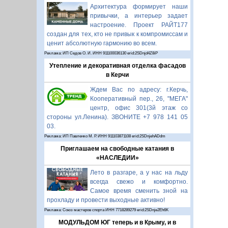
Архитектура формирует наши
привычки, а интерьер задает
настроение. Проект РАЙТ177
создан для тех, кто не привык к компромиссам и
ценит абсолютную гармонию во всем.
Реклама: ИП Седов О. И. ИНН 911100036130 erid:2SDnjd4Z8iP
Утепление и декоративная отделка фасадов
в Керчи
Ждем Вас по адресу: г.Керчь,
Кооперативный пер., 26, "МЕГА"
центр, офис 301(3й этаж со
стороны ул.Ленина). ЗВОНИТЕ +7 978 141 05
03.
Реклама: ИП Павленко М. Р. ИНН 911103871108 erid:2SDnjehADdm
Приглашаем на свободные катания в
«НАСЛЕДИИ»
Лето в разгаре, а у нас на льду
всегда свежо и комфортно.
Самое время сменить зной на
прохладу и провести выходные активно!
Реклама: Союз мастеров спорта ИНН 7718289279 erid:2SDnje2Eh6K
МОДУЛЬДОМ ЮГ теперь и в Крыму, и в