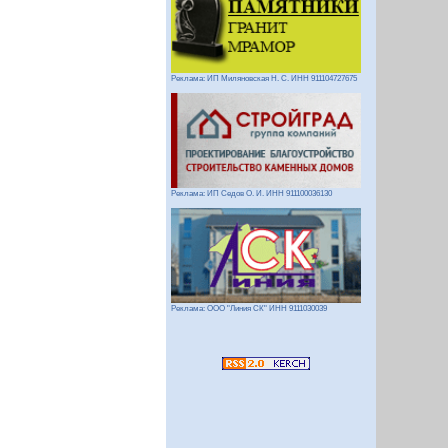
Реклама: ИП Миляновская Н. С. ИНН 911104727675
Реклама: ИП Седов О. И. ИНН 911100036130
Реклама: ООО "Линия СК" ИНН 9111030039