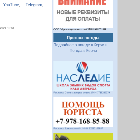
,
YouTube
,
Telegram
,
.2024 10:51
ООО "Мультисервисные сети" ИНН 9111001888
Прогноз погоды
Подробнее о погоде в Керчи на 2 недели
Погода в Керчи
Реклама: Союз мастеров спорта ИНН 7718289279
Реклама: Вандышев А.Н. ИНН 911113162887