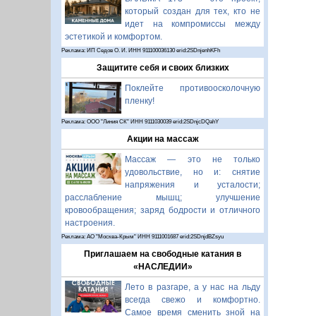
который создан для тех, кто не
идет на компромиссы между
эстетикой и комфортом.
Реклама: ИП Седов О. И. ИНН 911100036130 erid:2SDnjenhKFh
Защитите себя и своих близких
Поклейте противоосколочную
пленку!
Реклама: ООО "Линия СК" ИНН 9111030039 erid:2SDnjcDQahY
Акции на массаж
Массаж — это не только
удовольствие, но и: снятие
напряжения и усталости;
расслабление мышц; улучшение
кровообращения; заряд бодрости и отличного
настроения.
Реклама: АО "Москва-Крым" ИНН 9111001687 erid:2SDnjdBZsyu
Приглашаем на свободные катания в
«НАСЛЕДИИ»
Лето в разгаре, а у нас на льду
всегда свежо и комфортно.
Самое время сменить зной на