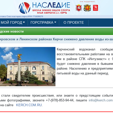
клама: Союз мастеров спорта ИНН 7718289279
МОЙ ГОРОД
ГОРСПРАВКА
О ПРОЕКТЕ
дские новости
ировском и Ленинском районах Керчи снижено давление воды из-за
Керченский водоканал сооб
восстановительными работами на 
мм в районе СПК «Интузиаст» с 9
будет снижено давление в бывшем
районе. Населению и предприятиям
питьевой воды на данный период.
стали свидетелем происшествия, или знаете о предстоящем событии
ыми фотографиями, звоните +7-(978)-853-94-44,
пишите
info@kerch.com
 на сайте
KERCH.COM.RU
.