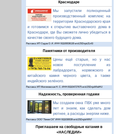
Краснодаре
Мы запустили полноценный
производственный комплекс на
территории Краснодарского края
и готовимся к открытию выставочного дома в
Краснодаре, где Вы сможете лично убедиться в
качестве своего будущего дома.
Реклама: ИП Седов О. И. ИНН 911100036130 erid:2SDnjeLEz43
Памятники от производителя
Цены ещё старые, но у нас
новое поступление из
лабрадорита, норвежского и
китайского камня черного цвета, а также
индийского зелёного.
Реклама: ИП Миляновская Н. С. ИНН:911104727675 erid:2SDnjeWbdHU
Надежность, проверенная годами
Мы создаем окна ПВХ уже много
лет и знаем, как сделать дом
уютнее, а расходы энергии ниже.
Реклама: ООО "Линия СК" ИНН 9111030039 erid:2SDnjdvNRt7
Приглашаем на свободные катания в
«НАСЛЕДИИ»