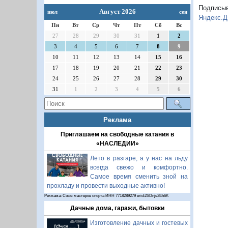
Подписы
Август 2026
июл
сен
Яндекс.Д
Пн
Вт
Ср
Чт
Пт
Сб
Вс
27
28
29
30
31
1
2
3
4
5
6
7
8
9
10
11
12
13
14
15
16
17
18
19
20
21
22
23
24
25
26
27
28
29
30
31
1
2
3
4
5
6
Реклама
Приглашаем на свободные катания в
«НАСЛЕДИИ»
Лето в разгаре, а у нас на льду
всегда свежо и комфортно.
Самое время сменить зной на
прохладу и провести выходные активно!
Реклама: Союз мастеров спорта ИНН 7718289279 erid:2SDnje2Eh6K
Дачные дома, гаражи, бытовки
Изготовление дачных и гостевых