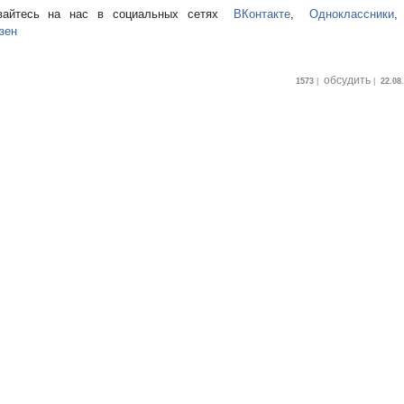
вайтесь на нас в социальных сетях
ВКонтакте
,
Одноклассники
зен
обсудить
1573
|
|
22.08