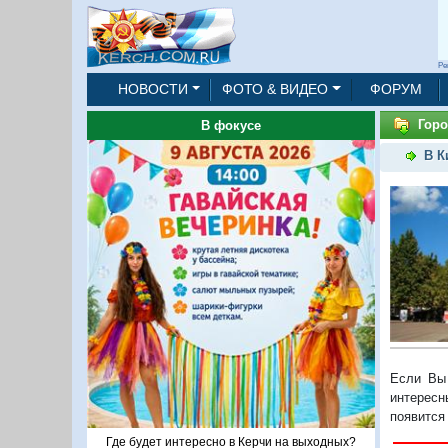
Ре
НОВОСТИ
ФОТО & ВИДЕО
ФОРУМ
Горо
В фокусе
В К
Если Вы 
интересн
появится
Где будет интересно в Керчи на выходных?