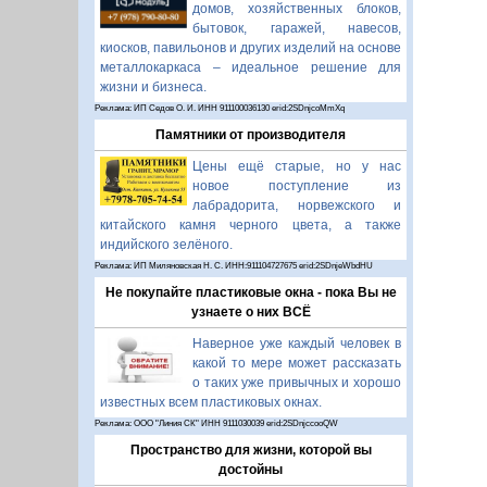
домов, хозяйственных блоков,
бытовок, гаражей, навесов,
киосков, павильонов и других изделий на основе
металлокаркаса – идеальное решение для
жизни и бизнеса.
Реклама: ИП Седов О. И. ИНН 911100036130 erid:2SDnjcoMmXq
Памятники от производителя
Цены ещё старые, но у нас
новое поступление из
лабрадорита, норвежского и
китайского камня черного цвета, а также
индийского зелёного.
Реклама: ИП Миляновская Н. С. ИНН:911104727675 erid:2SDnjeWbdHU
Не покупайте пластиковые окна - пока Вы не
узнаете о них ВСЁ
Наверное уже каждый человек в
какой то мере может рассказать
о таких уже привычных и хорошо
известных всем пластиковых окнах.
Реклама: ООО "Линия СК" ИНН 9111030039 erid:2SDnjccooQW
Пространство для жизни, которой вы
достойны