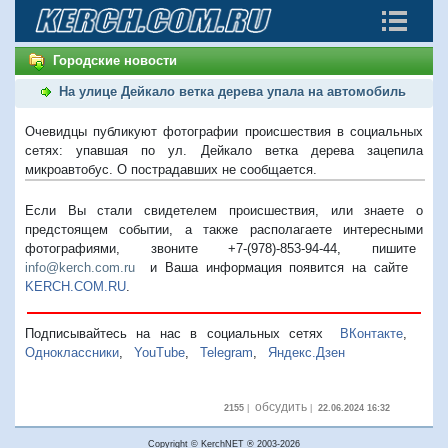
Городские новости
На улице Дейкало ветка дерева упала на автомобиль
Очевидцы публикуют фотографии происшествия в социальных
сетях: упавшая по ул. Дейкало ветка дерева зацепила
микроавтобус. О пострадавших не сообщается.
Если Вы стали свидетелем происшествия, или знаете о
предстоящем событии, а также располагаете интересными
фотографиями, звоните +7-(978)-853-94-44,
пишите
info@kerch.com.ru
и Ваша информация появится на сайте
KERCH.COM.RU
.
Подписывайтесь на нас в социальных сетях
ВКонтакте
,
Одноклассники
,
YouTube
,
Telegram
,
Яндекс.Дзен
обсудить
2155
|
|
22.06.2024 16:32
Copyright © KerchNET ® 2003-2026