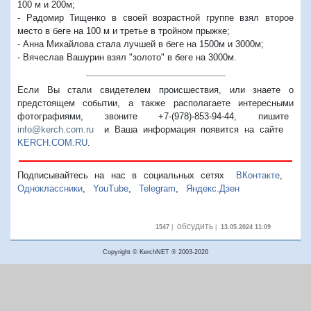
100 м и 200м;
- Радомир Тищенко в своей возрастной группе взял второе
место в беге на 100 м и третье в тройном прыжке;
- Анна Михайлова стала лучшей в беге на 1500м и 3000м;
- Вячеслав Вашурин взял "золото" в беге на 3000м.
Если Вы стали свидетелем происшествия, или знаете о
предстоящем событии, а также располагаете интересными
фотографиями, звоните +7-(978)-853-94-44,
пишите
info@kerch.com.ru
и Ваша информация появится на сайте
KERCH.COM.RU
.
Подписывайтесь на нас в социальных сетях
ВКонтакте
,
Одноклассники
,
YouTube
,
Telegram
,
Яндекс.Дзен
обсудить
1547
|
|
13.05.2024 11:09
Copyright © KerchNET ® 2003-2026