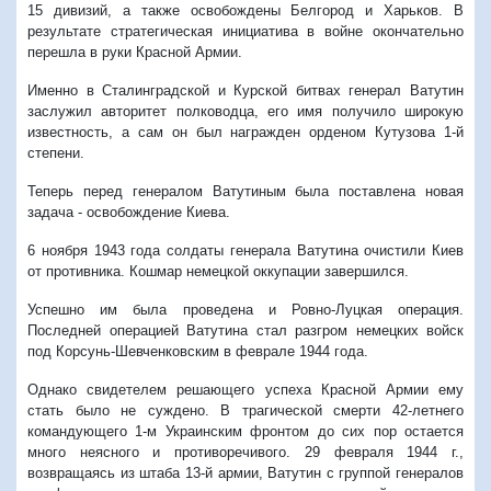
15 дивизий, а также освобождены Белгород и Харьков. В
результате стратегическая инициатива в войне окончательно
перешла в руки Красной Армии.
Именно в Сталинградской и Курской битвах генерал Ватутин
заслужил авторитет полководца, его имя получило широкую
известность, а сам он был награжден орденом Кутузова 1-й
степени.
Теперь перед генералом Ватутиным была поставлена новая
задача - освобождение Киева.
6 ноября 1943 года солдаты генерала Ватутина очистили Киев
от противника. Кошмар немецкой оккупации завершился.
Успешно им была проведена и Ровно-Луцкая операция.
Последней операцией Ватутина стал разгром немецких войск
под Корсунь-Шевченковским в феврале 1944 года.
Однако свидетелем решающего успеха Красной Армии ему
стать было не суждено. В трагической смерти 42-летнего
командующего 1-м Украинским фронтом до сих пор остается
много неясного и противоречивого. 29 февраля 1944 г.,
возвращаясь из штаба 13-й армии, Ватутин с группой генералов