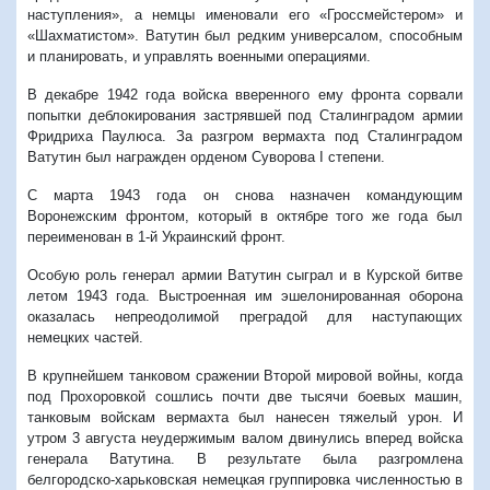
наступления», а немцы именовали его «Гроссмейстером» и
«Шахматистом». Ватутин был редким универсалом, способным
и планировать, и управлять военными операциями.
В декабре 1942 года войска вверенного ему фронта сорвали
попытки деблокирования застрявшей под Сталинградом армии
Фридриха Паулюса. За разгром вермахта под Сталинградом
Ватутин был награжден орденом Суворова I степени.
С марта 1943 года он снова назначен командующим
Воронежским фронтом, который в октябре того же года был
переименован в 1-й Украинский фронт.
Особую роль генерал армии Ватутин сыграл и в Курской битве
летом 1943 года. Выстроенная им эшелонированная оборона
оказалась непреодолимой преградой для наступающих
немецких частей.
В крупнейшем танковом сражении Второй мировой войны, когда
под Прохоровкой сошлись почти две тысячи боевых машин,
танковым войскам вермахта был нанесен тяжелый урон. И
утром 3 августа неудержимым валом двинулись вперед войска
генерала Ватутина. В результате была разгромлена
белгородско-харьковская немецкая группировка численностью в