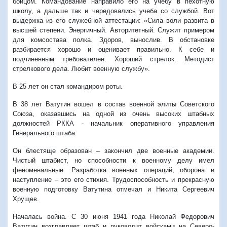
бойцом. Командование направило его на учебу в пехотную
школу, а дальше так и чередовались учеба со службой. Вот
выдержка из его служебной аттестации: «Сила воли развита в
высшей степени. Энергичный. Авторитетный. Служит примером
для комсостава полка. Здоров, вынослив. В обстановке
разбирается хорошо и оценивает правильно. К себе и
подчиненным требователен. Хороший стрелок. Методист
стрелкового дела. Любит военную службу».
В 25 лет он стал командиром роты.
В 38 лет Ватутин вошел в состав военной элиты Советского
Союза, оказавшись на одной из очень высоких штабных
должностей РККА - начальник оперативного управления
Генерального штаба.
Он блестяще образован – закончил две военные академии.
Чистый штабист, но способности к военному делу имел
феноменальные. Разработка военных операций, оборона и
наступление – это его стихия. Трудоспособность и прекрасную
военную подготовку Ватутина отмечал и Никита Сергеевич
Хрущев.
Началась война. С 30 июня 1941 года Николай Федорович
Ватутин возглавляет штаб и руководит войсками на Северо-