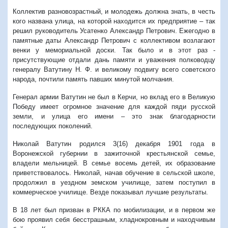
Коллектив разновозрастный, и молодежь должна знать, в честь
кого названа улица, на которой находится их предприятие – так
решил руководитель Усатенко Александр Петрович. Ежегодно в
памятные даты Александр Петрович с коллективом возлагают
венки у мемориальной доски. Так было и в этот раз -
присутствующие отдали дань памяти и уважения полководцу
генералу Ватутину Н. Ф. и великому подвигу всего советского
народа, почтили память павших минутой молчания.
Генерал армии Ватутин не был в Керчи, но вклад его в Великую
Победу имеет огромное значение для каждой пяди русской
земли, и улица его имени – это знак благодарности
последующих поколений.
Николай Ватутин родился 3(16) декабря 1901 года в
Воронежской губернии в зажиточной крестьянской семье,
владели мельницей. В семье восемь детей, их образование
приветствовалось. Николай, начав обучение в сельской школе,
продолжил в уездном земском училище, затем поступил в
коммерческое училище. Везде показывал лучшие результаты.
В 18 лет был призван в РККА по мобилизации, и в первом же
бою проявил себя бесстрашным, хладнокровным и находчивым