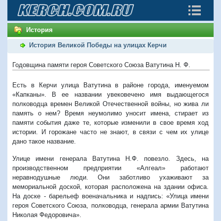
История
История Великой Победы на улицах Керчи
Годовщина памяти героя Советского Союза Ватутина Н. Ф.
Есть в Керчи улица Ватутина в районе города, именуемом
«Капканы». В ее названии увековечено имя выдающегося
полководца времен Великой Отечественной войны, но жива ли
память о нем? Время неумолимо уносит имена, стирает из
памяти события даже те, которые изменили в свое время ход
истории. И горожане часто не знают, в связи с чем их улице
дано такое название.
Улице имени генерала Ватутина Н.Ф. повезло. Здесь, на
производственном предприятии «Алгеал» работают
неравнодушные люди. Они заботливо ухаживают за
мемориальной доской, которая расположена на здании офиса.
На доске - барельеф военачальника и надпись: «Улица имени
героя Советского Союза, полководца, генерала армии Ватутина
Николая Федоровича».