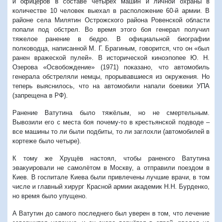
и офицеров в составе четырех машин и личной охраны в
количестве 10 человек выехал в расположение 60-й армии. В
районе села Милятин Острожского района Ровенской области
попали под обстрел. Во время этого боя генерал получил
тяжелое ранение в бедро. В официальной биографии
полководца, написанной М. Г. Брагиным, говорится, что он «был
ранен вражеской пулей». В исторической киноэпопее Ю. Н.
Озерова «Освобождение» (1971) показано, что автомобиль
генерала обстреляли немцы, прорывавшиеся из окружения. Но
теперь выяснилось, что на автомобили напали боевики УПА
(запрещена в РФ).
Ранение Ватутина было тяжёлым, но не смертельным.
Вывозили его с места боя почему-то в крестьянской подводе –
все машины то ли были подбиты, то ли заглохли (автомобилей в
кортеже было четыре).
К тому же Хрущёв настоял, чтобы раненого Ватутина
эвакуировали не самолётом в Москву, а отправили поездом в
Киев. В госпитале Киева были привлечены лучшие врачи, в том
числе и главный хирург Красной армии академик Н.Н. Бурденко,
но время было упущено.
А Ватутин до самого последнего был уверен в том, что лечение