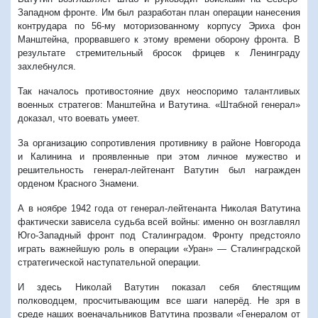
Западном фронте. Им был разработан план операции нанесения
контрудара по 56-му моторизованному корпусу Эриха фон
Манштейна, прорвавшего к этому времени оборону фронта. В
результате стремительный бросок фрицев к Ленинграду
захлебнулся.
Так началось противостояние двух неоспоримо талантливых
военных стратегов: Манштейна и Ватутина. «Штабной генерал»
доказал, что воевать умеет.
За организацию сопротивления противнику в районе Новгорода
и Калинина и проявленные при этом личное мужество и
решительность генерал-лейтенант Ватутин был награжден
орденом Красного Знамени.
А в ноябре 1942 года от генерал-лейтенанта Николая Ватутина
фактически зависела судьба всей войны: именно он возглавлял
Юго-Западный фронт под Сталинградом. Фронту предстояло
играть важнейшую роль в операции «Уран» — Сталинградской
стратегической наступательной операции.
И здесь Николай Ватутин показал себя блестящим
полководцем, просчитывающим все шаги наперёд. Не зря в
среде наших военачальников Ватутина прозвали «Генералом от