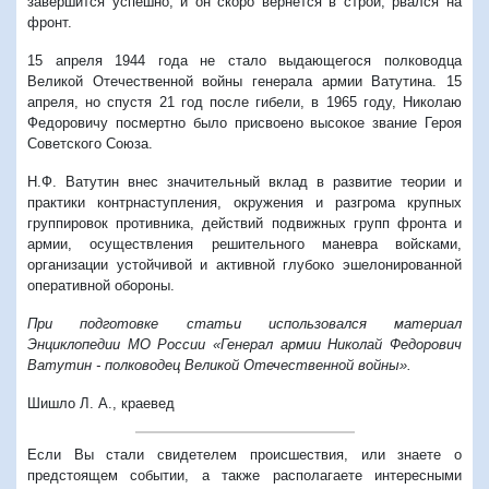
завершится успешно, и он скоро вернётся в строй, рвался на
фронт.
15 апреля 1944 года не стало выдающегося полководца
Великой Отечественной войны генерала армии Ватутина. 15
апреля, но спустя 21 год после гибели, в 1965 году, Николаю
Федоровичу посмертно было присвоено высокое звание Героя
Советского Союза.
Н.Ф. Ватутин внес значительный вклад в развитие теории и
практики контрнаступления, окружения и разгрома крупных
группировок противника, действий подвижных групп фронта и
армии, осуществления решительного маневра войсками,
организации устойчивой и активной глубоко эшелонированной
оперативной обороны.
При подготовке статьи использовался материал
Энциклопедии МО России «
Генерал армии Николай Федорович
Ватутин - полководец Великой Отечественной войны».
Шишло Л. А., краевед
Если Вы стали свидетелем происшествия, или знаете о
предстоящем событии, а также располагаете интересными