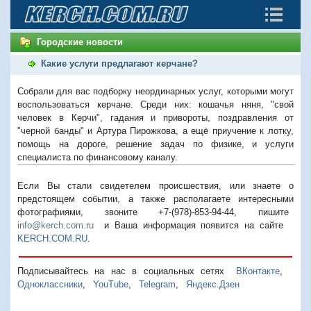
Городские новости
Какие услуги предлагают керчане?
Собрали для вас подборку неординарных услуг, которыми могут
воспользоваться керчане. Среди них: кошачья няня, "свой
человек в Керчи", гадания и привороты, поздравления от
"черной банды" и Артура Пирожкова, а ещё приучение к лотку,
помощь на дороге, решение задач по физике, и услуги
специалиста по финансовому каналу.
Если Вы стали свидетелем происшествия, или знаете о
предстоящем событии, а также располагаете интересными
фотографиями, звоните +7-(978)-853-94-44,
пишите
info@kerch.com.ru
и Ваша информация появится на сайте
KERCH.COM.RU
.
Подписывайтесь на нас в социальных сетях
ВКонтакте
,
Одноклассники
,
YouTube
,
Telegram
,
Яндекс.Дзен