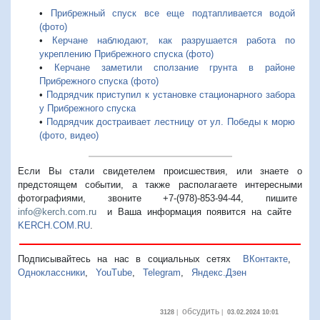
•
Прибрежный спуск все еще подтапливается водой
(фото)
•
Керчане наблюдают, как разрушается работа по
укреплению Прибрежного спуска (фото)
•
Керчане заметили сползание грунта в районе
Прибрежного спуска (фото)
•
Подрядчик приступил к установке стационарного забора
у Прибрежного спуска
•
Подрядчик достраивает лестницу от ул. Победы к морю
(фото, видео)
Если Вы стали свидетелем происшествия, или знаете о
предстоящем событии, а также располагаете интересными
фотографиями, звоните +7-(978)-853-94-44,
пишите
info@kerch.com.ru
и Ваша информация появится на сайте
KERCH.COM.RU
.
Подписывайтесь на нас в социальных сетях
ВКонтакте
,
Одноклассники
,
YouTube
,
Telegram
,
Яндекс.Дзен
обсудить
3128
|
|
03.02.2024 10:01