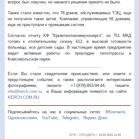
вопрос был озвучен, но никакого решения принято не было.
Также стало известно, что 78 домов, обслуживаемых ТЭЦ, еще
не получили таких актов. Компании, управляющие 56 домами,
еще не приступали к промывкам систем.
Согласно отчету КФ "Крымтеплокоммунэнерго", из 751 МКД
готово к отопительному сезону 612, в высокой готовности
больницы, все детские сады. В настоящее время предприятие
ведет активные работы по прокладке теплотрассы в
Комсомольском парке.
Если Вы стали свидетелем происшествия, или знаете о
предстоящем событии, а также располагаете интересными
фотографиями, звоните +7-(978)-853-94-44,
пишите
info@kerch.com.ru
и Ваша информация появится на сайте
KERCH.COM.RU
.
Подписывайтесь на нас в социальных сетях
ВКонтакте
,
Одноклассники
,
YouTube
,
Telegram
,
Яндекс.Дзен
обсудить
2775
|
|
14.09.2023 12:05