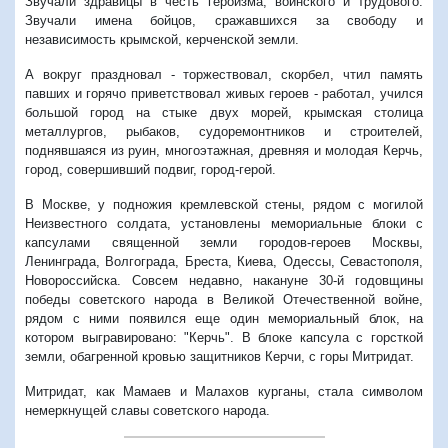
Звучали здравицы в честь героизма, воинского и трудового.
Звучали имена бойцов, сражавшихся за свободу и
независимость крымской, керченской земли.
А вокруг праздновал - торжествовал, скорбел, чтил память
павших и горячо приветствовал живых героев - работал, учился
большой город на стыке двух морей, крымская столица
металлургов, рыбаков, судоремонтников и строителей,
поднявшаяся из руин, многоэтажная, древняя и молодая Керчь,
город, совершивший подвиг, город-герой.
В Москве, у подножия кремлевской стены, рядом с могилой
Неизвестного солдата, установлены мемориальные блоки с
капсулами священной земли городов-героев Москвы,
Ленинграда, Волгограда, Бреста, Киева, Одессы, Севастополя,
Новороссийска. Совсем недавно, накануне 30-й годовщины
победы советского народа в Великой Отечественной войне,
рядом с ними появился еще один мемориальный блок, на
котором выгравировано: "Керчь". В блоке капсула с горсткой
земли, обагренной кровью защитников Керчи, с горы Митридат.
Митридат, как Мамаев и Малахов курганы, стала символом
немеркнущей славы советского народа.