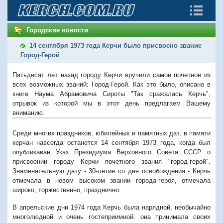
Городские новости
14 сентября 1973 года Керчи было присвоено звание
Город-Герой
Пятьдесят лет назад городу Керчи вручили самое почетное из
всех возможных званий: Город-Герой. Как это было, описано в
книге Наума Абрамовича Сироты "Так сражалась Керчь",
отрывок из которой мы в этот день предлагаем Вашему
вниманию.
Среди многих праздников, юбилейных и памятных дат, в памяти
керчан навсегда останется 14 сентября 1973 года, когда был
опубликаван Указ Президиума Верховного Совета СССР о
присвоении городу Керчи почетного звания "город-герой".
Знаменательную дату - 30-летие со дня освобождения - Керчь
отмечала в новом высоком звании города-героя, отмечала
широко, торжественно, празднично.
В апрельские дни 1974 года Керчь была нарядной, необычайно
многолюдной и очень гостеприимной: она принимала своих