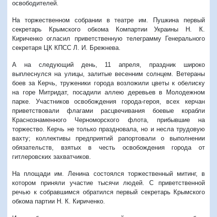
освободителей.
На торжественном собрании в театре им. Пушкина первый
секретарь Крымского обкома Компартии Украины Н. К.
Кириченко огласил приветственную телеграмму Генерального
секретаря ЦК КПСС Л. И. Брежнева.
А на следующий день, 11 апреля, праздник широко
выплеснулся на улицы, залитые весенним солнцем. Ветераны
боев за Керчь, труженики города возложили цветы к обелиску
на горе Митридат, посадили аллею деревьев в Молодежном
парке. Участников освобождения города-героя, всех керчан
приветствовали флагами расцвечивания боевые корабли
Краснознаменного Черноморского флота, прибывшие на
торжество. Керчь не только праздновала, но и несла трудовую
вахту; коллективы предприятий рапортовали о выполнении
обязательств, взятых в честь освобождения города от
гитлеровских захватчиков.
На площади им. Ленина состоялся торжественный митинг, в
котором приняли участие тысячи людей. С приветственной
речью к собравшимся обратился первый секретарь Крымского
обкома партии Н. К. Кириченко.