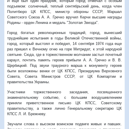
И еще был один праздник, который город отмечал с особым
подъемом: солнечный, теплый сентябрьский день, когда член
Политбюро ЦК КПСС, министр обороны СССР, Маршал
Советского Союза А. А. Гречко вручил Керчи высшие награды
Родины - орден Ленина и медаль "Золотая Звезда".
Город богатых революционных традиций, город, вынесший
труднейшие испытания в годы Великой Отечественной войны,
город, который выстоял и победил, 14 сентября 1974 года еще
раз пришел к Вечному огню на горе Митридат, к этой народной
святыне. Сюда, где в торжественном молчании застыл почетный
караул, почтить память героев прибыли А. А. Гречко и В. В.
Щербицкий. Под звуки траурного марша к монументу героев
были возложены венки от ЦК КПСС, Президиума Верховного
Совета, Совета Министров СССР, от ЦК Компартии и
правительства Украины.
Участники торжественного заседания, посвященного
знаменательному событию, с большим воодушевлением
приняли приветственное письмо ЦК КПСС, Советскому
правительству, а также лично Генеральному секретарю ЦК
КПСС Л. И. Брежневу.
Звучали слова о высоком воинском подвиге живых и павших.