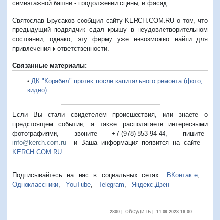
семиэтажной башни - продолжении сцены, и фасад.
Святослав Брусаков сообщил сайту KERCH.COM.RU о том, что
предыдущий подрядчик сдал крышу в неудовлетворительном
состоянии, однако, эту фирму уже невозможно найти для
привлечения к ответственности.
Связанные материалы:
•
ДК "Корабел" протек после капитального ремонта (фото,
видео)
Если Вы стали свидетелем происшествия, или знаете о
предстоящем событии, а также располагаете интересными
фотографиями, звоните +7-(978)-853-94-44,
пишите
info@kerch.com.ru
и Ваша информация появится на сайте
KERCH.COM.RU
.
Подписывайтесь на нас в социальных сетях
ВКонтакте
,
Одноклассники
,
YouTube
,
Telegram
,
Яндекс.Дзен
обсудить
2800
|
|
11.09.2023 16:00