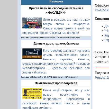
Реклама
Офици
Приглашаем на свободные катания в
ID=E22B
«НАСЛЕДИИ»
Связанн
Лето в разгаре, а у нас на льду
всегда свежо и комфортно.
•
До
Самое время сменить зной на
•
"Ч
прохладу и провести выходные активно!
•
Ке
Реклама: Союз мастеров спорта ИНН 7718289279 erid:2SDnje2Eh6K
•
Ст
Дачные дома, гаражи, бытовки
Изготовление дачных и гостевых
Если Вы 
домов, хозяйственных блоков,
интересн
бытовок, гаражей, навесов,
появится
киосков, павильонов и других изделий на основе
металлокаркаса – идеальное решение для
жизни и бизнеса.
Подписы
Яндекс.Д
Реклама: ИП Седов О. И. ИНН 911100036130 erid:2SDnjcoMmXq
Памятники от производителя
Цены ещё старые, но у нас
новое поступление из
лабрадорита, норвежского и
китайского камня черного цвета, а также
индийского зелёного.