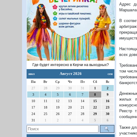
Адрес дл
Маршала Ж
В соотве
арбитраж
прекраща
имуществ
Настоящи
всех дове
Где будет интересно в Керчи на выходных?
Требован
том числ
Август 2026
июл
сен
требован
Пн
Вт
Ср
Чт
Пт
Сб
Вс
банкротс
27
28
29
30
31
1
2
Денежные
3
4
5
6
7
8
9
жилых п
10
11
12
13
14
15
16
конкурсн
17
18
19
20
21
22
23
Реестр 
24
25
26
27
28
29
30
сообщени
31
1
2
3
4
5
6
Также дл
участник