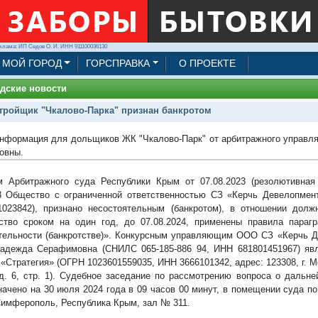
клама: ИП Седов О. И. ИНН 911100036130
МОЙ ГОРОД
ГОРСПРАВКА
О ПРОЕКТЕ
дские новости
тройщик "Чкалово-Парка" признан банкротом
нформация для дольщиков ЖК "Чкалово-Парк" от арбитражного управ
овны.
 Арбитражного суда Республики Крым от 07.08.2023 (резолютивна
3 Общество с ограниченной ответственностью СЗ «Керчь Девелопмен
023842), признано несостоятельным (банкротом), в отношении долж
ство сроком на один год, до 07.08.2024, применены правила пара
тельности (банкротстве)». Конкурсным управляющим ООО СЗ «Керчь 
адежда Серафимовна (СНИЛС 065-185-886 94, ИНН 681801451967) я
«Стратегия» (ОГРН 1023601559035, ИНН 3666101342, адрес: 123308, г. 
д. 6, стр. 1). Судебное заседание по рассмотрению вопроса о дальн
начено на 30 июля 2024 года в 09 часов 00 минут, в помещении суда по 
. Симферополь, Республика Крым, зал № 311.