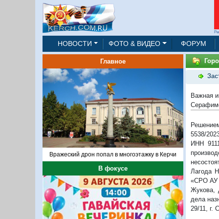
Ре
НОВОСТИ
ФОТО & ВИДЕО
ФОРУМ
Горо
Главное
Зас
Важная и
Серафим
Решением
5538/202
ИНН 9111
производ
Вражеский дрон попал в многоэтажку в Керчи
несостоя
В фокусе
Лагода Н
«СРО АУ 
Жукова, 
дела наз
29/11, г