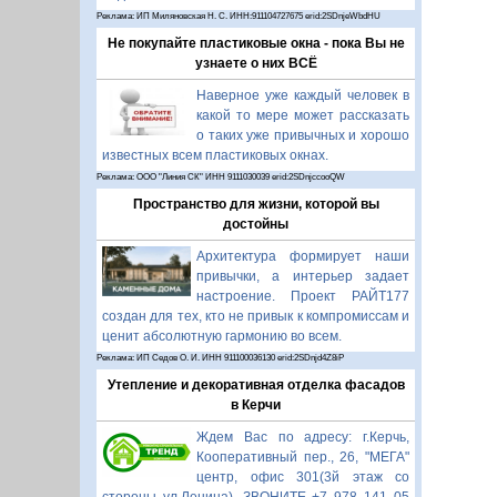
Реклама: ИП Миляновская Н. С. ИНН:911104727675 erid:2SDnjeWbdHU
Не покупайте пластиковые окна - пока Вы не
узнаете о них ВСЁ
Наверное уже каждый человек в
какой то мере может рассказать
о таких уже привычных и хорошо
известных всем пластиковых окнах.
Реклама: ООО "Линия СК" ИНН 9111030039 erid:2SDnjccooQW
Пространство для жизни, которой вы
достойны
Архитектура формирует наши
привычки, а интерьер задает
настроение. Проект РАЙТ177
создан для тех, кто не привык к компромиссам и
ценит абсолютную гармонию во всем.
Реклама: ИП Седов О. И. ИНН 911100036130 erid:2SDnjd4Z8iP
Утепление и декоративная отделка фасадов
в Керчи
Ждем Вас по адресу: г.Керчь,
Кооперативный пер., 26, "МЕГА"
центр, офис 301(3й этаж со