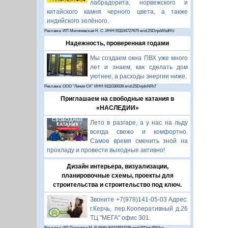
лабрадорита, норвежского и
китайского камня черного цвета, а также
индийского зелёного.
Реклама: ИП Миляновская Н. С. ИНН:911104727675 erid:2SDnjeWbdHU
Надежность, проверенная годами
Мы создаем окна ПВХ уже много
лет и знаем, как сделать дом
уютнее, а расходы энергии ниже.
Реклама: ООО "Линия СК" ИНН 9111030039 erid:2SDnjdvNRt7
Приглашаем на свободные катания в
«НАСЛЕДИИ»
Лето в разгаре, а у нас на льду
всегда свежо и комфортно.
Самое время сменить зной на
прохладу и провести выходные активно!
Дизайн интерьера, визуализации,
планировочные схемы, проекты для
строительства и строительство под ключ.
Звоните +7(978)141-05-03 Адрес:
г.Керчь, пер.Кооперативный д.26
ТЦ "МЕГА" офис 301.
Реклама: ИП Павленко М. Р. ИНН 911103871108 erid:2SDnjcRB4xz