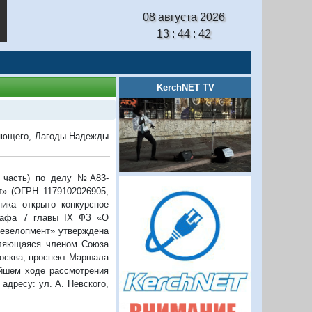
08 августа 2026
13 : 44 : 42
KerchNET TV
ляющего, Лагоды Надежды
я часть) по делу №А83-
т» (ОГРН 1179102026905,
ника открыто конкурсное
графа 7 главы IX ФЗ «О
Девелопмент» утверждена
вляющаяся членом Союза
Москва, проспект Маршала
ейшем ходе рассмотрения
адресу: ул. А. Невского,