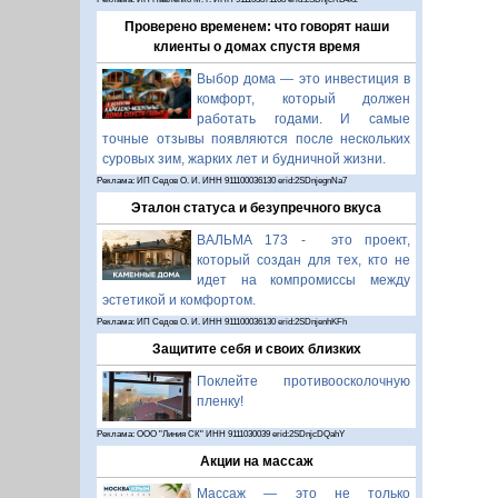
Проверено временем: что говорят наши
клиенты о домах спустя время
Выбор дома — это инвестиция в
комфорт, который должен
работать годами. И самые
точные отзывы появляются после нескольких
суровых зим, жарких лет и будничной жизни.
Реклама: ИП Седов О. И. ИНН 911100036130 erid:2SDnjegnNa7
Эталон статуса и безупречного вкуса
ВАЛЬМА 173 - это проект,
который создан для тех, кто не
идет на компромиссы между
эстетикой и комфортом.
Реклама: ИП Седов О. И. ИНН 911100036130 erid:2SDnjenhKFh
Защитите себя и своих близких
Поклейте противоосколочную
пленку!
Реклама: ООО "Линия СК" ИНН 9111030039 erid:2SDnjcDQahY
Акции на массаж
Массаж — это не только