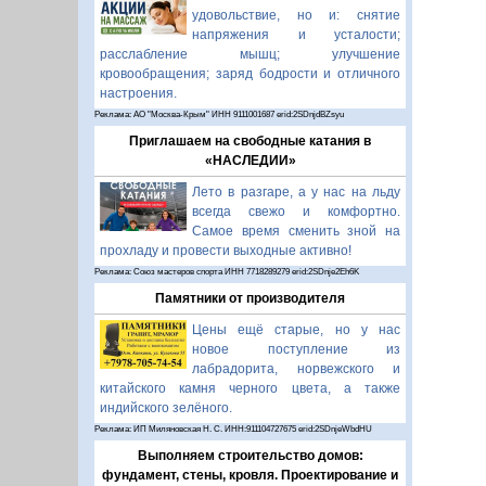
удовольствие, но и: снятие
напряжения и усталости;
расслабление мышц; улучшение
кровообращения; заряд бодрости и отличного
настроения.
Реклама: АО "Москва-Крым" ИНН 9111001687 erid:2SDnjdBZsyu
Приглашаем на свободные катания в
«НАСЛЕДИИ»
Лето в разгаре, а у нас на льду
всегда свежо и комфортно.
Самое время сменить зной на
прохладу и провести выходные активно!
Реклама: Союз мастеров спорта ИНН 7718289279 erid:2SDnje2Eh6K
Памятники от производителя
Цены ещё старые, но у нас
новое поступление из
лабрадорита, норвежского и
китайского камня черного цвета, а также
индийского зелёного.
Реклама: ИП Миляновская Н. С. ИНН:911104727675 erid:2SDnjeWbdHU
Выполняем строительство домов:
фундамент, стены, кровля. Проектирование и