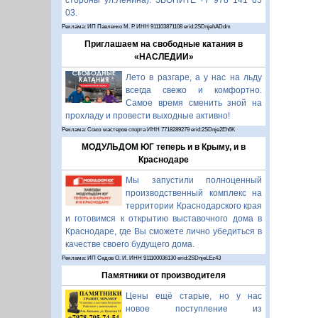
стороны ул.Ленина). ЗВОНИТЕ +7 978 141 05
03.
Реклама: ИП Павленко М. Р. ИНН 911103871108 erid:2SDnjehADdm
Приглашаем на свободные катания в
«НАСЛЕДИИ»
Лето в разгаре, а у нас на льду
всегда свежо и комфортно.
Самое время сменить зной на
прохладу и провести выходные активно!
Реклама: Союз мастеров спорта ИНН 7718289279 erid:2SDnje2Eh6K
МОДУЛЬДОМ ЮГ теперь и в Крыму, и в
Краснодаре
Мы запустили полноценный
производственный комплекс на
территории Краснодарского края
и готовимся к открытию выставочного дома в
Краснодаре, где Вы сможете лично убедиться в
качестве своего будущего дома.
Реклама: ИП Седов О. И. ИНН 911100036130 erid:2SDnjeLEz43
Памятники от производителя
Цены ещё старые, но у нас
новое поступление из