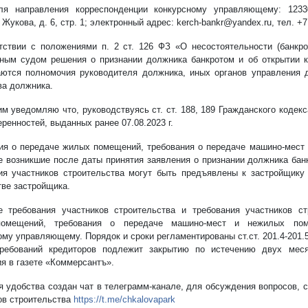
я направления корреспонденции конкурсному управляющему: 12330
укова, д. 6, стр. 1; электронный адрес: kerch-bankr@yandex.ru, тел. +7 
тствии с положениями п. 2 ст. 126 ФЗ «О несостоятельности (банкро
ным судом решения о признании должника банкротом и об открытии к
ются полномочия руководителя должника, иных органов управления 
а должника.
м уведомляю что, руководствуясь ст. ст. 188, 189 Гражданского кодек
ренностей, выданных ранее 07.08.2023 г.
ия о передаче жилых помещений, требования о передаче машино-мест
е возникшие после даты принятия заявления о признании должника бан
ия участников строительства могут быть предъявлены к застройщику
тве застройщика.
 требования участников строительства и требования участников ст
омещений, требования о передаче машино-мест и нежилых пом
ому управляющему. Порядок и сроки регламентированы ст.ст. 201.4-201.5
требований кредиторов подлежит закрытию по истечению двух мес
я в газете «Коммерсантъ».
я удобства создан чат в телеграмм-канале, для обсуждения вопросов, 
ов строительства
https://t.me/chkalovapark