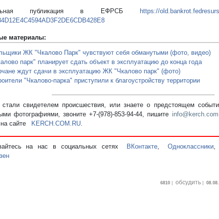
альная публикация в ЕФРСБ
https://old.bankrot.fedres
84D12E4C4594AD3F2DE6CDB428E8
ые материалы:
льщики ЖК "Чкалово Парк" чувствуют себя обманутыми (фото, видео)
калово парк" планирует сдать объект в эксплуатацию до конца года
рчане ждут сдачи в эксплуатацию ЖК "Чкалово парк" (фото)
роители "Чкалово-парка" приступили к благоустройству территории
стали свидетелем происшествия, или знаете о предстоящем событии
ыми фотографиями, звоните +7-(978)-853-94-44,
пишите
info@kerch.com
 на сайте
KERCH.COM.RU
.
вайтесь на нас в социальных сетях
ВКонтакте
,
Одноклассники
зен
обсудить
6810
|
|
08.08