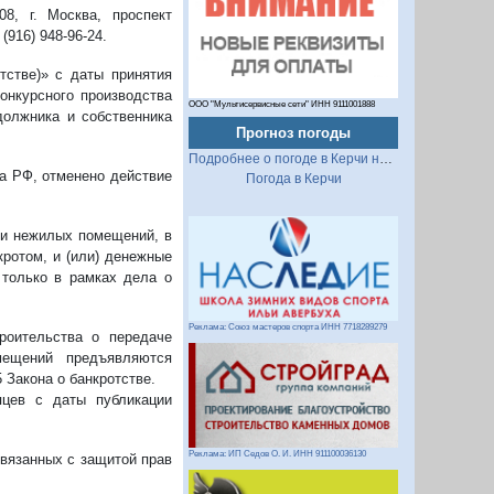
8, г. Москва, проспект
(916) 948-96-24.
тстве)» с даты принятия
онкурсного производства
ООО "Мультисервисные сети" ИНН 9111001888
должника и собственника
Прогноз погоды
Подробнее о погоде в Керчи на 2 недели
са РФ, отменено действие
Погода в Керчи
 и нежилых помещений, в
кротом, и (или) денежные
 только в рамках дела о
Реклама: Союз мастеров спорта ИНН 7718289279
роительства о передаче
ещений предъявляются
 Закона о банкротстве.
яцев с даты публикации
Реклама: ИП Седов О. И. ИНН 911100036130
связанных с защитой прав