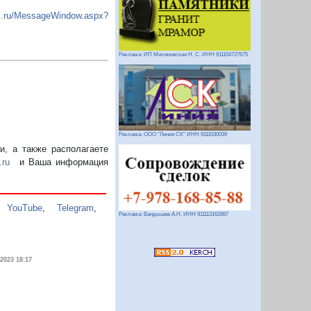
urs.ru/MessageWindow.aspx?
Реклама: ИП Миляновская Н. С. ИНН 911104727675
Реклама: ООО "Линия СК" ИНН 9111030039
, а также располагаете
.ru
и Ваша информация
,
YouTube
,
Telegram
,
Реклама: Вандышев А.Н. ИНН 911113162887
.2023 18:17