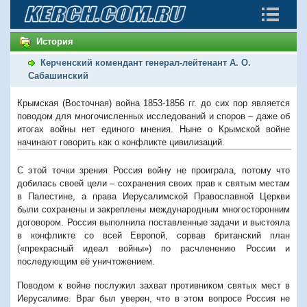
История
Керченский комендант генерал-лейтенант А. О.
Сабашинский
Крымская (Восточная) война 1853-1856 гг. до сих пор является
поводом для многочисленных исследований и споров – даже об
итогах войны нет единого мнения. Ныне о Крымской войне
начинают говорить как о конфликте цивилизаций.
С этой точки зрения Россия войну не проиграла, потому что
добилась своей цели – сохранения своих прав к святым местам
в Палестине, а права Иерусалимской Православной Церкви
были сохранены и закреплены международным многосторонним
договором. Россия выполнила поставленные задачи и выстояла
в конфликте со всей Европой, сорвав британский план
(«прекрасный идеал войны») по расчленению России и
последующим её уничтожением.
Поводом к войне послужил захват противником святых мест в
Иерусалиме. Враг был уверен, что в этом вопросе Россия не