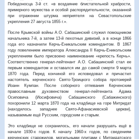
Победоносца 3-й ст. «в воздаяние блистательной храбрости,
примерного мужества и особой распорядительности, оказанной
при отражении штурма неприятеля на Севастопольские
укрепления 27 августа 1855 г.».
После Крымской войны А.О. Сабашинский служил помощником
начальника 7-й, а затем 13-й пехотных дивизий, а в конце 1866
года его назначили Керчь-Еникальским комендантом. В 1867
году повелением императора Александра II Керчь-Еникольским
укреплениям было присвоено наименование «крепость Керчь».
Соответственно генерал-лейтенант А.О. Сабашинский стал ее
первым комендантом и оставался им до самой смерти 9 марта
1870 года. Перед кончиной его исповедовал и причастил
настоятель керченского Свято-Троицкого собора протоиерей
Иоанн Кумпан. После соборного отпевания Керченским
православным духовенством генерал-лейтенанта Адама
Осиповича (Иосифовича) Сабашинского (Сабажинского)
похоронили 12 марта 1870 года на кладбище на горе Митридат
(находилось западнее Свято-Афанасиевской церкви),
называемым ещё Русским, городским и старым.
Это кладбище не сохранилось, его начали разрушать ещё в
начале 1930-х годов. К началу 1960-х годов, по сведениям
керченских старожилов, могильными плитами с Митридатского