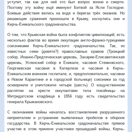
уступит, так как для неё это был вопрос жизни и смерти.
Поэтому эту войну ещё именуют Битвой за Ясли Господни.
Боевые действия велись на воде и берегах трёх океанов. Но
решающие сражения произошли в Крыму, коснулись они и
Керчь-Еникальского градоначальства.
О том, что Крымская война была конфликтом цивилизаций, есть
несколько фактов во время оккупации англо-франко-турецкими
союзниками Керчь-Еникальского градоначальства. Так, из
известных семи (девяти?) православных храмов (Троицкий
собор, Иоанно-Предтеченская церковь, Захарие-Елисаветинская
церковь, Успенский собор в Еникале, часовня Стемковского,
Георгиевская часовня в Катерлезе и часовня в Керчь-
Еникальском военном госпитале, и, предположительно, часовни
в Новом Карантине и в городской больнице) союзники за год
осквернили и уничтожили четыре (шесть). О кощунственном
распятии на кресте оккупантами тела покойницы на
Митридатском кладбище в 1856 году есть свидетельство
генерала Крыжановского.
С окончанием войны началось восстановление разрушенного
неприятелем и устранение выявленных пробелов в обороне
государства. В Керчь-Еникальском градоначальстве прямое
участие в этом приняли участники прошедшей войны, Керчь-