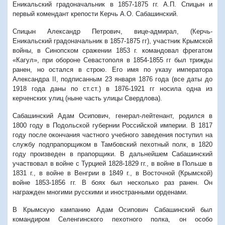
Еникальский градоначальник в 1857-1875 гг. А.П. Спицын и
первый комендант крепости Керчь А.О. Сабашинский.
Спицын Александр Петрович, вице-адмирал, (Керчь-
Еникальский градоначальник в 1857-1875 гг), участник Крымской
войны, в Синопском сражении 1853 г. командовал фрегатом
«Кагул», при обороне Севастополя в 1854-1855 гг был трижды
ранен, но остался в строю. Его имя по указу императора
Александра II, подписанным 23 января 1876 года (все даты до
1918 года даны по ст.ст.) в 1876-1921 гг носила одна из
керченских улиц (ныне часть улицы Свердлова).
Сабашинский Адам Осипович, генерал-лейтенант, родился в
1800 году в Подольской губернии Российской империи. В 1817
году после окончания частного учебного заведения поступил на
службу подпрапорщиком в Тамбовский пехотный полк, в 1820
году произведен в прапорщики. В дальнейшем Сабашинский
участвовал в войне с Турцией 1828-1829 гг., в войне в Польше в
1831 г., в войне в Венгрии в 1849 г., в Восточной (Крымской)
войне 1853-1856 гг. В боях был несколько раз ранен. Он
награжден многими русскими и иностранными орденами.
В Крымскую кампанию Адам Осипович Сабашинский был
командиром Селенгинского пехотного полка, он особо