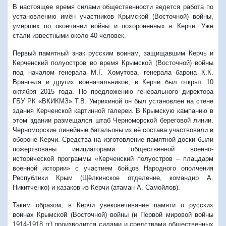
В настоящее время силами общественности ведется работа по
установлению имён участников Крымской (Восточной) войны,
умерших по окончании войны и похороненных в Керчи. Уже
стали известными около 40 человек.
Первый памятный знак русским воинам, защищавшим Керчь и
Керченский полуостров во время Крымской (Восточной) войны
под началом генерала М.Г. Хомутова, генерала барона К.К.
Врангеля и других военачальников, в Керчи был открыт 10
октября 2015 года. По предложению генерального директора
ГБУ РК «ВКИКМЗ» Т.В. Умрихиной он был установлен на стене
здания Керченской картинной галереи. В Крымскую кампанию в
этом здании размещался штаб Черноморской береговой линии.
Черноморские линейные батальоны из её состава участвовали в
обороне Керчи. Средства на изготовление памятной доски были
пожертвованы инициаторами общественной военно-
исторической программы «Керченский полуостров – плацдарм
военной истории» с участием бойцов Народного ополчения
Республики Крым (Щёлкинское отделение, командир А.
Никитченко) и казаков из Керчи (атаман А. Самойлов).
Таким образом, в Керчи увековечивание памяти о русских
воинах Крымской (Восточной) войны (и Первой мировой войны
1914-1918 гг) производится силами и средствами общественных