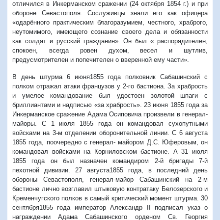
отличился в Инкерманском сражении (24 октября 1854 г.) и при
обороне Севастополя. Сослуживцы знали его как офицера
«одарённого практическим благоразумием, честного, храброго,
неутомимого, имеющего сознание своего дела и обязанности
как солдат и русский гражданин». Он был « распорядителен,
спокоен, всегда ровен духом, весел и шутлив,
предусмотрителен и попечителен о вверенной ему части».
В день штурма 6 июня1855 года полковник Сабашинский с
полком отражал атаки французов у 2-го бастиона. За храбрость
и умелое командование был удостоен золотой шпаги с
бриллиантами и надписью «за храбрость». 23 июня 1855 года за
Инкерманское сражение Адама Осиповича произвели в генерал-
майоры. С 1 июля 1855 года он командовал сухопутными
войсками на 3-м отделении оборонительной линии. С 6 августа
1855 года, поочередно с генерал- майором Д.С. Юферовым, он
командовал войсками на Корниловском бастионе. А 31 июля
1855 года он был назначен командиром 2-й бригады 7-й
пехотной дивизии. 27 августа1855 года, в последний день
обороны Севастополя, генерал-майор Сабашинский на 2-м
бастионе лично возглавил штыковую контратаку Белозерского и
Кременчугского полков в самый критический момент штурма. 30
сентября1855 года император Александр II подписал указ о
награждении Адама Сабашинского орденом Св. Георгия