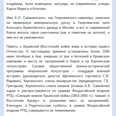
кладбища, были вымощены тротуары на современных улицах
Карла Маркса и Козлова.
Имя А.О. Сабашинского, как Георгиевского кавалера, занесено
на мраморную мемориальную доску в Георгиевском зале
Большого Кремлёвского дворца в Москве, а вот в современной
Керчи могила героя уничтожена (как и памятник на могиле), и
имя его не увековечено.
Память о Крымской (Восточной) войне жива в истории нашего
Отечества. К настоящему времени установлены более 1500
имен погибших в бою, умерших от ран и болезней в Крымскую
кампанию и места их захоронений в Керчи и на Керченском
полуострове. Силами общественной военно-исторической
программы «Керченский полуостров – плацдарм военной
истории» (руководитель депутат Щёлкинского горсовета С.В.
Варавин), Керченского союза монархистов (предводитель Г.Б.
Григорьев), Керченского союза казаков (атаман А.В. Самойлов)
издан и распространяется по храмам Феодосийской епархии
РПЦ «Синодик воинов Крымской войны (1853-1856 гг), павших в
Восточном Крыму» (с указанием мест их захоронений).
Ежегодно, в Родительские субботы, в храмах Феодосийской
епархии РПЦ совершается их поминовение.