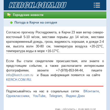
Городские новости
Погода в Керчи на сегодня
Согласно прогнозу Росгидромета, в Керчи 23 мая ветер северо-
восточный 5-10 м/сек, местами порывы до 14 м/сек, местами
кратковременный дождь, гроза, видимость хорошая, в дожде 2-4
км, высота волн 30-80 см, температура воздуха +20-22°С,
температура воды в море +16-17°С.
Если Вы стали свидетелем происшествия, или знаете о
предстоящем событии, а также располагаете интересными
фотографиями, звоните +7-(978)-853-94-44,
пишите
info@kerch.com.ru
и Ваша информация появится на сайте
KERCH.COM.RU
.
Подписывайтесь на нас в социальных сетях
ВКонтакте
,
Одноклассники
,
YouTube
,
Telegram
,
Яндекс.Дзен
обсудить
2240
|
|
23.05.2023 11:37