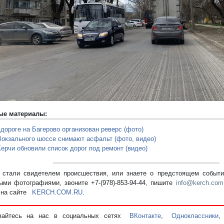
редыдущий
ые материалы:
 дороге на Багерово организован реверс (фото)
Вокзального шоссе снимают асфальт (фото, видео)
Керчи обновили список дорог под ремонт (видео)
стали свидетелем происшествия, или знаете о предстоящем событии
ыми фотографиями, звоните +7-(978)-853-94-44,
пишите
info@kerch.com
 на сайте
KERCH.COM.RU
.
вайтесь на нас в социальных сетях
ВКонтакте
,
Одноклассники