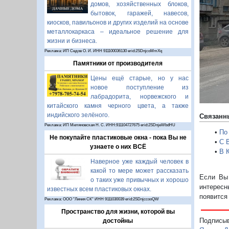
П
домов, хозяйственных блоков,
бытовок, гаражей, навесов,
киосков, павильонов и других изделий на основе
металлокаркаса – идеальное решение для
жизни и бизнеса.
Реклама: ИП Седов О. И. ИНН 911100036130 erid:2SDnjcoMmXq
Памятники от производителя
Цены ещё старые, но у нас
новое поступление из
лабрадорита, норвежского и
китайского камня черного цвета, а также
индийского зелёного.
Связанн
Реклама: ИП Миляновская Н. С. ИНН:911104727675 erid:2SDnjeWbdHU
•
По
Не покупайте пластиковые окна - пока Вы не
•
С 
узнаете о них ВСЁ
•
В 
Наверное уже каждый человек в
какой то мере может рассказать
Если Вы 
о таких уже привычных и хорошо
интересн
известных всем пластиковых окнах.
появится
Реклама: ООО "Линия СК" ИНН 9111030039 erid:2SDnjccooQW
Пространство для жизни, которой вы
Подписы
достойны