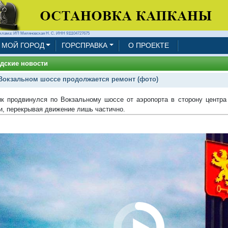
клама: ИП Миляновская Н. С. ИНН 911104727675
МОЙ ГОРОД
ГОРСПРАВКА
О ПРОЕКТЕ
дские новости
Вокзальном шоссе продолжается ремонт (фото)
к продвинулся по Вокзальному шоссе от аэропорта в сторону центра
и, перекрывая движение лишь частично.