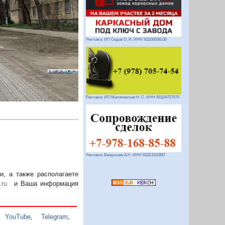
Следующий
Реклама: ИП Седов О. И. ИНН 911100036130
Реклама: ИП Миляновская Н. С. ИНН 911104727675
Реклама: Вандышев А.Н. ИНН 911113162887
, а также располагаете
.ru
и Ваша информация
,
YouTube
,
Telegram
,