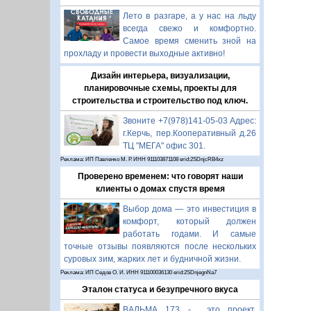
Лето в разгаре, а у нас на льду
всегда свежо и комфортно.
Самое время сменить зной на
прохладу и провести выходные активно!
Дизайн интерьера, визуализации,
планировочные схемы, проекты для
строительства и строительство под ключ.
Звоните +7(978)141-05-03 Адрес:
г.Керчь, пер.Кооперативный д.26
ТЦ "МЕГА" офис 301.
Реклама: ИП Павленко М. Р. ИНН 911103871108 erid:2SDnjcRB4xz
Проверено временем: что говорят наши
клиенты о домах спустя время
Выбор дома — это инвестиция в
комфорт, который должен
работать годами. И самые
точные отзывы появляются после нескольких
суровых зим, жарких лет и будничной жизни.
Реклама: ИП Седов О. И. ИНН 911100036130 erid:2SDnjegnNa7
Эталон статуса и безупречного вкуса
ВАЛЬМА 173 - это проект,