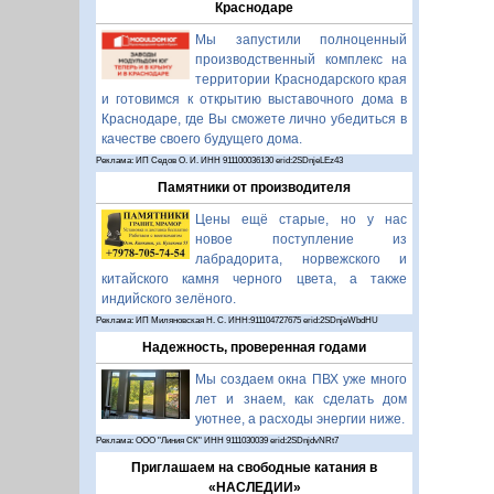
Краснодаре
Мы запустили полноценный
производственный комплекс на
территории Краснодарского края
и готовимся к открытию выставочного дома в
Краснодаре, где Вы сможете лично убедиться в
качестве своего будущего дома.
Реклама: ИП Седов О. И. ИНН 911100036130 erid:2SDnjeLEz43
Памятники от производителя
Цены ещё старые, но у нас
новое поступление из
лабрадорита, норвежского и
китайского камня черного цвета, а также
индийского зелёного.
Реклама: ИП Миляновская Н. С. ИНН:911104727675 erid:2SDnjeWbdHU
Надежность, проверенная годами
Мы создаем окна ПВХ уже много
лет и знаем, как сделать дом
уютнее, а расходы энергии ниже.
Реклама: ООО "Линия СК" ИНН 9111030039 erid:2SDnjdvNRt7
Приглашаем на свободные катания в
«НАСЛЕДИИ»