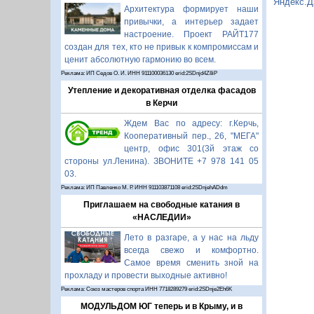
Яндекс.Д
Архитектура формирует наши
привычки, а интерьер задает
настроение. Проект РАЙТ177
создан для тех, кто не привык к компромиссам и
ценит абсолютную гармонию во всем.
Реклама: ИП Седов О. И. ИНН 911100036130 erid:2SDnjd4Z8iP
Утепление и декоративная отделка фасадов
в Керчи
Ждем Вас по адресу: г.Керчь,
Кооперативный пер., 26, "МЕГА"
центр, офис 301(3й этаж со
стороны ул.Ленина). ЗВОНИТЕ +7 978 141 05
03.
Реклама: ИП Павленко М. Р. ИНН 911103871108 erid:2SDnjehADdm
Приглашаем на свободные катания в
«НАСЛЕДИИ»
Лето в разгаре, а у нас на льду
всегда свежо и комфортно.
Самое время сменить зной на
прохладу и провести выходные активно!
Реклама: Союз мастеров спорта ИНН 7718289279 erid:2SDnje2Eh6K
МОДУЛЬДОМ ЮГ теперь и в Крыму, и в