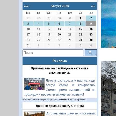
Август 2026
июл
сен
Пн
Вт
Ср
Чт
Пт
Сб
Вс
27
28
29
30
31
1
2
3
4
5
6
7
8
9
10
11
12
13
14
15
16
17
18
19
20
21
22
23
24
25
26
27
28
29
30
31
1
2
3
4
5
6
Реклама
1/25
Приглашаем на свободные катания в
«НАСЛЕДИИ»
Лето в разгаре, а у нас на льду
всегда свежо и комфортно.
Самое время сменить зной на
прохладу и провести выходные активно!
Реклама: Союз мастеров спорта ИНН 7718289279 erid:2SDnje2Eh6K
Дачные дома, гаражи, бытовки
Изготовление дачных и гостевых