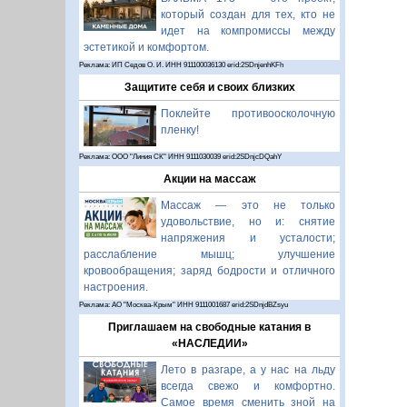
который создан для тех, кто не
идет на компромиссы между
эстетикой и комфортом.
Реклама: ИП Седов О. И. ИНН 911100036130 erid:2SDnjenhKFh
Защитите себя и своих близких
Поклейте противоосколочную
пленку!
Реклама: ООО "Линия СК" ИНН 9111030039 erid:2SDnjcDQahY
Акции на массаж
Массаж — это не только
удовольствие, но и: снятие
напряжения и усталости;
расслабление мышц; улучшение
кровообращения; заряд бодрости и отличного
настроения.
Реклама: АО "Москва-Крым" ИНН 9111001687 erid:2SDnjdBZsyu
Приглашаем на свободные катания в
«НАСЛЕДИИ»
Лето в разгаре, а у нас на льду
всегда свежо и комфортно.
Самое время сменить зной на