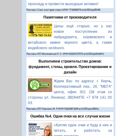
прохладу и провести выходные активно!
Реклама: Союз мастеров спорта ИНН 7718289279 erid:2SDnje2Eh6K
Памятники от производителя
Цены ещё старые, но у нас
новое поступление из
лабрадорита, норвежского и
китайского камня черного цвета, а также
индийского зелёного.
Реклама: ИП Миляновская Н. С. ИНН:911104727675 erid:2SDnjeWbdHU
Выполняем строительство домов:
фундамент, стены, кровля. Проектирование и
дизайн
Ждем Вас по адресу: г. Керчь,
Кооперативный пер., 26, "МЕГА"
центр, офис 301 (3й этаж со
стороны ул. Ленина). ЗВОНИТЕ +7 978 141 05
03.
Реклама: ИП Павленко М. Р. ИНН 911103871108 erid:2SDnjesXBWa
Ошибка №4. Одни очки на все случаи жизни
«Куплю одни очки и буду в них и
читать, и работать за
компьютером».