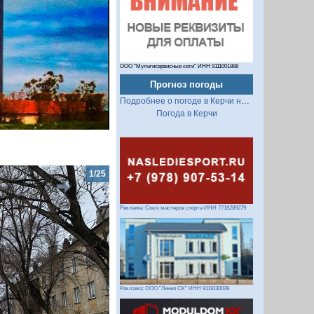
ООО "Мультисервисные сети" ИНН 9111001888
Прогноз погоды
Подробнее о погоде в Керчи на 2 недели
Погода в Керчи
2/25
Реклама: Союз мастеров спорта ИНН 7718289279
Реклама: ООО "Линия СК" ИНН 9111030039