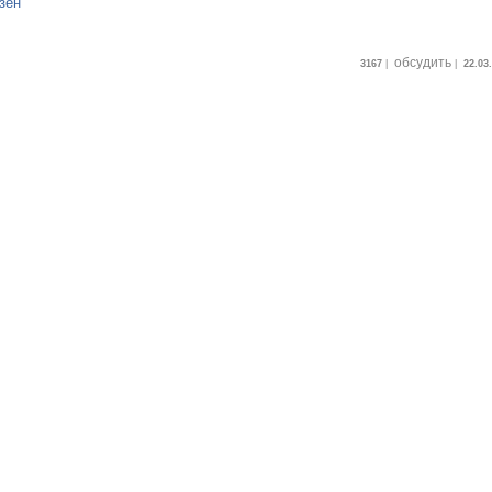
зен
обсудить
3167
|
|
22.03