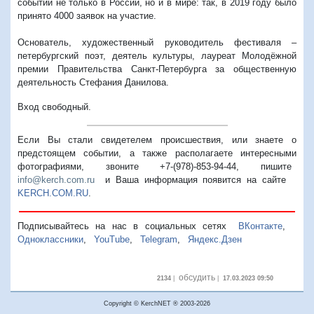
событий не только в России, но и в мире: так, в 2019 году было
принято 4000 заявок на участие.
Основатель, художественный руководитель фестиваля –
петербургский поэт, деятель культуры, лауреат Молодёжной
премии Правительства Санкт-Петербурга за общественную
деятельность Стефания Данилова.
Вход свободный.
Если Вы стали свидетелем происшествия, или знаете о
предстоящем событии, а также располагаете интересными
фотографиями, звоните +7-(978)-853-94-44,
пишите
info@kerch.com.ru
и Ваша информация появится на сайте
KERCH.COM.RU
.
Подписывайтесь на нас в социальных сетях
ВКонтакте
,
Одноклассники
,
YouTube
,
Telegram
,
Яндекс.Дзен
обсудить
2134
|
|
17.03.2023 09:50
Copyright © KerchNET ® 2003-2026