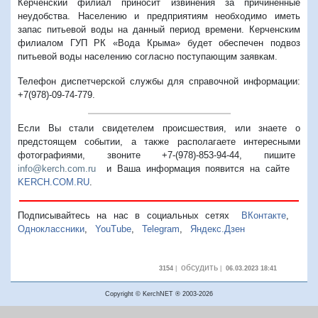
Керченский филиал приносит извинения за причиненные
неудобства. Населению и предприятиям необходимо иметь
запас питьевой воды на данный период времени. Керченским
филиалом ГУП РК «Вода Крыма» будет обеспечен подвоз
питьевой воды населению согласно поступающим заявкам.
Телефон диспетчерской службы для справочной информации:
+7(978)-09-74-779.
Если Вы стали свидетелем происшествия, или знаете о
предстоящем событии, а также располагаете интересными
фотографиями, звоните +7-(978)-853-94-44,
пишите
info@kerch.com.ru
и Ваша информация появится на сайте
KERCH.COM.RU
.
Подписывайтесь на нас в социальных сетях
ВКонтакте
,
Одноклассники
,
YouTube
,
Telegram
,
Яндекс.Дзен
обсудить
3154
|
|
06.03.2023 18:41
Copyright © KerchNET ® 2003-2026