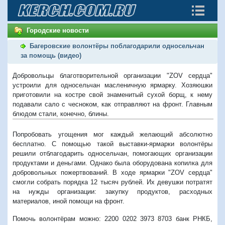
Городские новости
Багеровские волонтёры поблагодарили односельчан
за помощь (видео)
Добровольцы благотворительной организации "ZOV сердца"
устроили для односельчан масленичную ярмарку. Хозяюшки
приготовили на костре свой знаменитый сухой борщ, к нему
подавали сало с чесноком, как отправляют на фронт. Главным
блюдом стали, конечно, блины.
Попробовать угощения мог каждый желающий абсолютно
бесплатно. С помощью такой выставки-ярмарки волонтёры
решили отблагодарить односельчан, помогающих организации
продуктами и деньгами. Однако была оборудована копилка для
добровольных пожертвований. В ходе ярмарки
"ZOV сердца"
смогли собрать порядка 12 тысяч рублей. Их девушки потратят
на нужды организации: закупку продуктов, расходных
материалов, иной помощи на фронт.
Помочь волонтёрам можно:
2200 0202 3973 8703 б
анк РНКБ,