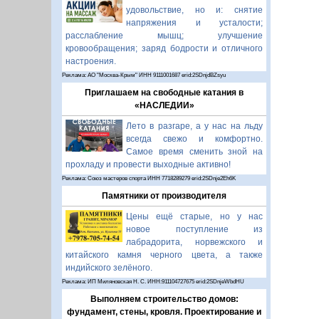
удовольствие, но и: снятие
напряжения и усталости;
расслабление мышц; улучшение
кровообращения; заряд бодрости и отличного
настроения.
Реклама: АО "Москва-Крым" ИНН 9111001687 erid:2SDnjdBZsyu
Приглашаем на свободные катания в
«НАСЛЕДИИ»
Лето в разгаре, а у нас на льду
всегда свежо и комфортно.
Самое время сменить зной на
прохладу и провести выходные активно!
Реклама: Союз мастеров спорта ИНН 7718289279 erid:2SDnje2Eh6K
Памятники от производителя
Цены ещё старые, но у нас
новое поступление из
лабрадорита, норвежского и
китайского камня черного цвета, а также
индийского зелёного.
Реклама: ИП Миляновская Н. С. ИНН:911104727675 erid:2SDnjeWbdHU
Выполняем строительство домов:
фундамент, стены, кровля. Проектирование и