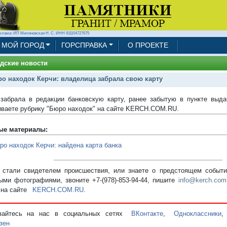
клама: ИП Миляновская Н. С. ИНН 911104727675
МОЙ ГОРОД
ГОРСПРАВКА
О ПРОЕКТЕ
дские новости
о находок Керчи: владелица забрала свою карту
забрала в редакции банковскую карту, ранее забытую в пункте выд
ваете рубрику "Бюро находок" на сайте KERCH.COM.RU.
ые материалы:
ро находок Керчи: найдена карта банка
стали свидетелем происшествия, или знаете о предстоящем событии
ыми фотографиями, звоните +7-(978)-853-94-44,
пишите
info@kerch.com
 на сайте
KERCH.COM.RU
.
вайтесь на нас в социальных сетях
ВКонтакте
,
Одноклассники
зен