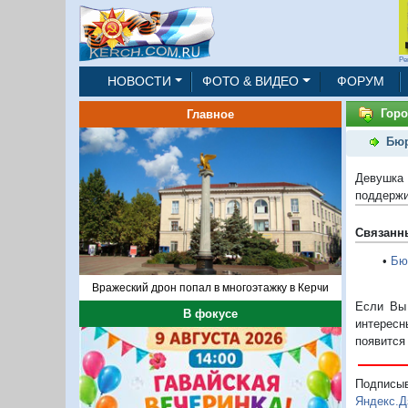
Ре
НОВОСТИ
ФОТО & ВИДЕО
ФОРУМ
Горо
Главное
Бюр
Девушка 
поддержи
Связанн
•
Бю
Вражеский дрон попал в многоэтажку в Керчи
Если Вы 
В фокусе
интересн
появится
Подписы
Яндекс.Д