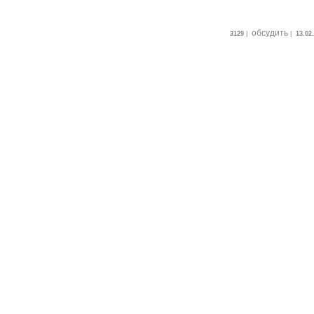
обсудить
3129
|
|
13.02