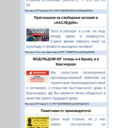
стороны ул.Ленина). ЗВОНИТЕ +7 978 141 05
03.
Реклама: ИП Павленко М. Р. ИНН 911103871108 erid:2SDnjehADdm
Приглашаем на свободные катания в
«НАСЛЕДИИ»
Лето в разгаре, а у нас на льду
всегда свежо и комфортно.
Самое время сменить зной на
прохладу и провести выходные активно!
Реклама: Союз мастеров спорта ИНН 7718289279 erid:2SDnje2Eh6K
МОДУЛЬДОМ ЮГ теперь и в Крыму, и в
Краснодаре
Мы запустили полноценный
производственный комплекс на
территории Краснодарского края
и готовимся к открытию выставочного дома в
Краснодаре, где Вы сможете лично убедиться в
качестве своего будущего дома.
Реклама: ИП Седов О. И. ИНН 911100036130 erid:2SDnjeLEz43
Памятники от производителя
Цены ещё старые, но у нас
новое поступление из