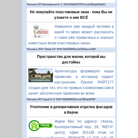
Реклама: ИП Миляновская Н. С. ИНН:911104727675 erid:2SDnjeWbdHU
Не покупайте пластиковые окна - пока Вы не
узнаете о них ВСЁ
Наверное уже каждый человек в
какой то мере может рассказать
о таких уже привычных и хорошо
известных всем пластиковых окнах.
Реклама: ООО "Линия СК" ИНН 9111030039 erid:2SDnjccooQW
Пространство для жизни, которой вы
достойны
Архитектура формирует наши
привычки, а интерьер задает
настроение. Проект РАЙТ177
создан для тех, кто не привык к компромиссам и
ценит абсолютную гармонию во всем.
Реклама: ИП Седов О. И. ИНН 911100036130 erid:2SDnjd4Z8iP
Утепление и декоративная отделка фасадов
в Керчи
Ждем Вас по адресу: г.Керчь,
Кооперативный пер., 26, "МЕГА"
центр, офис 301(3й этаж со