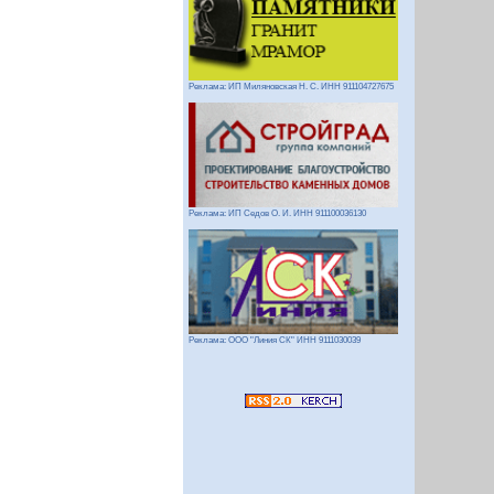
Реклама: ИП Миляновская Н. С. ИНН 911104727675
Реклама: ИП Седов О. И. ИНН 911100036130
Реклама: ООО "Линия СК" ИНН 9111030039