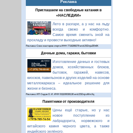
Реклама
Приглашаем на свободные катания в
«НАСЛЕДИИ»
Лето в разгаре, а у нас на льду
всегда свежо и комфортно.
Самое время сменить зной на
прохладу и провести выходные активно!
Реклама: Союз мастеров спорта ИНН 7718289279 erid:2SDnje2Eh6K
Дачные дома, гаражи, бытовки
Изготовление дачных и гостевых
домов, хозяйственных блоков,
бытовок, гаражей, навесов,
киосков, павильонов и других изделий на основе
металлокаркаса – идеальное решение для
жизни и бизнеса.
Реклама: ИП Седов О. И. ИНН 911100036130 erid:2SDnjcoMmXq
Памятники от производителя
Цены ещё старые, но у нас
новое поступление из
лабрадорита, норвежского и
китайского камня черного цвета, а также
индийского зелёного.