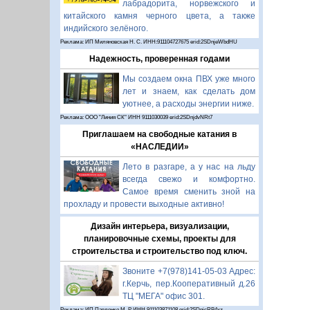
лабрадорита, норвежского и
китайского камня черного цвета, а также
индийского зелёного.
Реклама: ИП Миляновская Н. С. ИНН:911104727675 erid:2SDnjeWbdHU
Надежность, проверенная годами
Мы создаем окна ПВХ уже много
лет и знаем, как сделать дом
уютнее, а расходы энергии ниже.
Реклама: ООО "Линия СК" ИНН 9111030039 erid:2SDnjdvNRt7
Приглашаем на свободные катания в
«НАСЛЕДИИ»
Лето в разгаре, а у нас на льду
всегда свежо и комфортно.
Самое время сменить зной на
прохладу и провести выходные активно!
Дизайн интерьера, визуализации,
планировочные схемы, проекты для
строительства и строительство под ключ.
Звоните +7(978)141-05-03 Адрес:
г.Керчь, пер.Кооперативный д.26
ТЦ "МЕГА" офис 301.
Реклама: ИП Павленко М. Р. ИНН 911103871108 erid:2SDnjcRB4xz