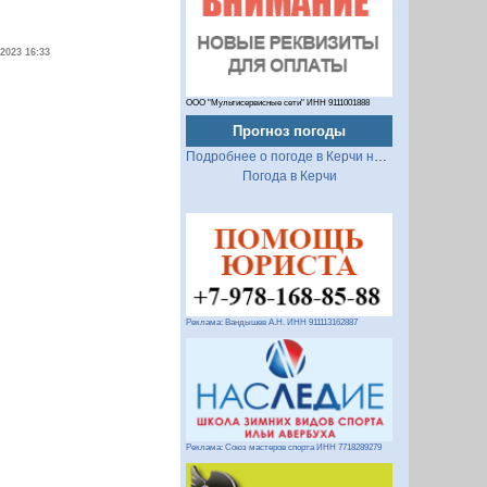
.2023 16:33
ООО "Мультисервисные сети" ИНН 9111001888
Прогноз погоды
Подробнее о погоде в Керчи на 2 недели
Погода в Керчи
Реклама: Вандышев А.Н. ИНН 911113162887
Реклама: Союз мастеров спорта ИНН 7718289279