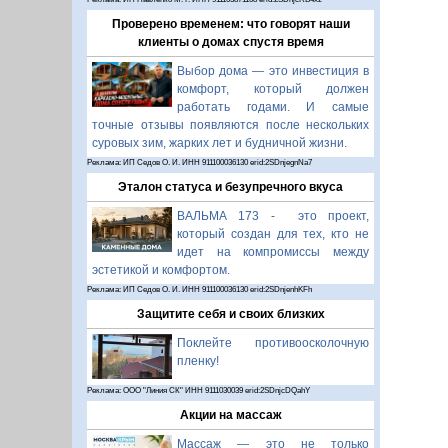
Проверено временем: что говорят наши
клиенты о домах спустя время
Выбор дома — это инвестиция в
комфорт, который должен
работать годами. И самые
точные отзывы появляются после нескольких
суровых зим, жарких лет и будничной жизни.
Реклама: ИП Седов О. И. ИНН 911100036130 erid:2SDnjegnNa7
Эталон статуса и безупречного вкуса
ВАЛЬМА 173 - это проект,
который создан для тех, кто не
идет на компромиссы между
эстетикой и комфортом.
Реклама: ИП Седов О. И. ИНН 911100036130 erid:2SDnjenhKFh
Защитите себя и своих близких
Поклейте противоосколочную
пленку!
Реклама: ООО "Линия СК" ИНН 9111030039 erid:2SDnjcDQahY
Акции на массаж
Массаж — это не только