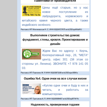
Памятники от производителя
Цены ещё старые, но у нас
новое поступление из
лабрадорита, норвежского и
китайского камня черного цвета, а также
индийского зелёного.
Реклама: ИП Миляновская Н. С. ИНН:911104727675 erid:2SDnjeWbdHU
Выполняем строительство домов:
фундамент, стены, кровля. Проектирование и
дизайн
Ждем Вас по адресу: г. Керчь,
Кооперативный пер., 26, "МЕГА"
центр, офис 301 (3й этаж со
стороны ул. Ленина). ЗВОНИТЕ +7 978 141 05
03.
Реклама: ИП Павленко М. Р. ИНН 911103871108 erid:2SDnjesXBWa
Ошибка №4. Одни очки на все случаи жизни
«Куплю одни очки и буду в них и
читать, и работать за
компьютером».
Реклама: ИП Третьяков А. П. ИНН 911100089407 erid:2SDnjd5TWYb
Надежность, проверенная годами