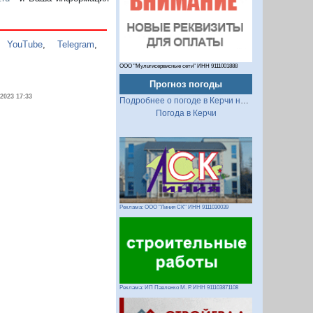
,
YouTube
,
Telegram
,
ООО "Мультисервисные сети" ИНН 9111001888
Прогноз погоды
.2023 17:33
Подробнее о погоде в Керчи на 2 недели
Погода в Керчи
Реклама: ООО "Линия СК" ИНН 9111030039
Реклама: ИП Павленко М. Р. ИНН 911103871108