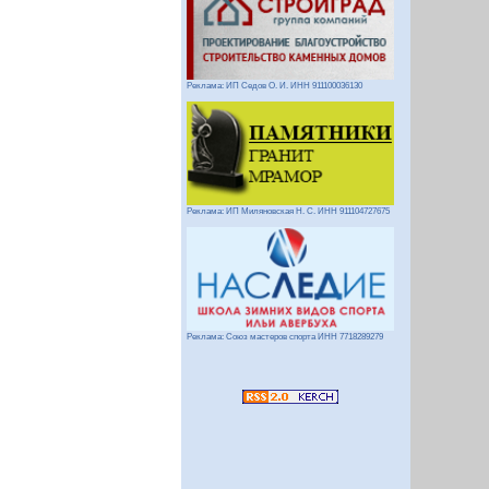
Реклама: ИП Седов О. И. ИНН 911100036130
Реклама: ИП Миляновская Н. С. ИНН 911104727675
Реклама: Союз мастеров спорта ИНН 7718289279