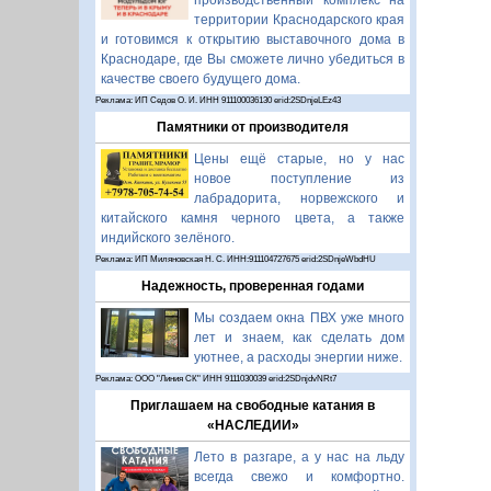
производственный комплекс на
территории Краснодарского края
и готовимся к открытию выставочного дома в
Краснодаре, где Вы сможете лично убедиться в
качестве своего будущего дома.
Реклама: ИП Седов О. И. ИНН 911100036130 erid:2SDnjeLEz43
Памятники от производителя
Цены ещё старые, но у нас
новое поступление из
лабрадорита, норвежского и
китайского камня черного цвета, а также
индийского зелёного.
Реклама: ИП Миляновская Н. С. ИНН:911104727675 erid:2SDnjeWbdHU
Надежность, проверенная годами
Мы создаем окна ПВХ уже много
лет и знаем, как сделать дом
уютнее, а расходы энергии ниже.
Реклама: ООО "Линия СК" ИНН 9111030039 erid:2SDnjdvNRt7
Приглашаем на свободные катания в
«НАСЛЕДИИ»
Лето в разгаре, а у нас на льду
всегда свежо и комфортно.