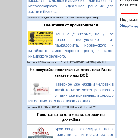
киосков, павильонов и других изделий на основе
появится
металлокаркаса – идеальное решение для
жизни и бизнеса.
Реклама: ИП Седов О. И. ИНН 911100036130 erid:2SDnjcoMmXq
Подписы
Яндекс.Д
Памятники от производителя
Цены ещё старые, но у нас
новое поступление из
лабрадорита, норвежского и
китайского камня черного цвета, а также
индийского зелёного.
Реклама: ИП Миляновская Н. С. ИНН:911104727675 erid:2SDnjeWbdHU
Не покупайте пластиковые окна - пока Вы не
узнаете о них ВСЁ
Наверное уже каждый человек в
какой то мере может рассказать
о таких уже привычных и хорошо
известных всем пластиковых окнах.
Реклама: ООО "Линия СК" ИНН 9111030039 erid:2SDnjccooQW
Пространство для жизни, которой вы
достойны
Архитектура формирует наши
привычки, а интерьер задает