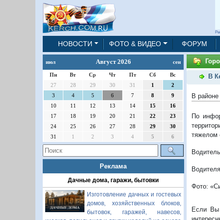
Ре
НОВОСТИ
ФОТО & ВИДЕО
ФОРУМ
Горо
Август 2026
июл
сен
Пн
Вт
Ср
Чт
Пт
Сб
Вс
В К
27
28
29
30
31
1
2
В районе
3
4
5
6
7
8
9
10
11
12
13
14
15
16
По инфор
17
18
19
20
21
22
23
территор
24
25
26
27
28
29
30
тяжелом 
31
1
2
3
4
5
6
Водитель
Реклама
Водителя
Дачные дома, гаражи, бытовки
Фото: «С
Изготовление дачных и гостевых
домов, хозяйственных блоков,
Если Вы 
бытовок, гаражей, навесов,
интересн