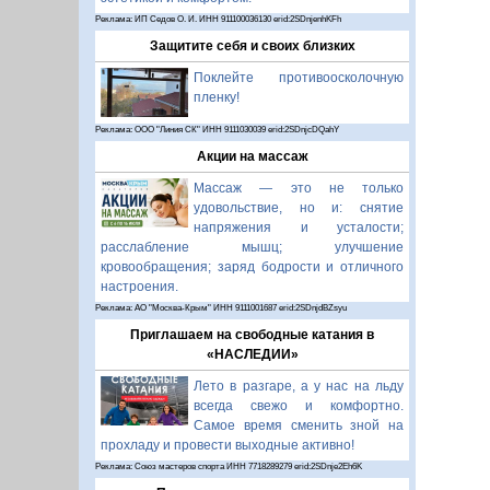
Реклама: ИП Седов О. И. ИНН 911100036130 erid:2SDnjenhKFh
Защитите себя и своих близких
Поклейте противоосколочную
пленку!
Реклама: ООО "Линия СК" ИНН 9111030039 erid:2SDnjcDQahY
Акции на массаж
Массаж — это не только
удовольствие, но и: снятие
напряжения и усталости;
расслабление мышц; улучшение
кровообращения; заряд бодрости и отличного
настроения.
Реклама: АО "Москва-Крым" ИНН 9111001687 erid:2SDnjdBZsyu
Приглашаем на свободные катания в
«НАСЛЕДИИ»
Лето в разгаре, а у нас на льду
всегда свежо и комфортно.
Самое время сменить зной на
прохладу и провести выходные активно!
Реклама: Союз мастеров спорта ИНН 7718289279 erid:2SDnje2Eh6K