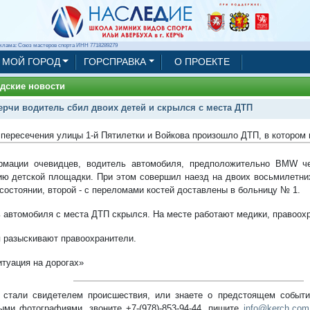
клама: Союз мастеров спорта ИНН 7718289279
МОЙ ГОРОД
ГОРСПРАВКА
О ПРОЕКТЕ
дские новости
ерчи водитель сбил двоих детей и скрылся с места ДТП
 пересечения улицы 1-й Пятилетки и Войкова произошло ДТП, в котором
мации очевидцев, водитель автомобиля, предположительно BMW че
ию детской площадки. При этом совершил наезд на двоих восьмилетних
состоянии, второй - с переломами костей доставлены в больницу № 1.
 автомобиля с места ДТП скрылся. На месте работают медики, правоох
 разыскивают правоохранители.
итуация на дорогах»
стали свидетелем происшествия, или знаете о предстоящем событии
ыми фотографиями, звоните +7-(978)-853-94-44,
пишите
info@kerch.com