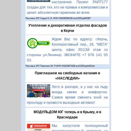
настроение. Проект РАЙТ177
создан для тех, кто не привык к компромиссам и
ценит абсолютную гармонию во всем.
Реклама: ИП Седов О. И. ИНН 911100036130 erid:2SDnjd4Z8iP
Утепление и декоративная отделка фасадов
в Керчи
Ждем Вас по адресу: г.Керчь,
Кооперативный пер., 26, "МЕГА"
центр, офис 301(3й этаж со
стороны ул.Ленина). ЗВОНИТЕ +7 978 141 05
03.
Реклама: ИП Павленко М. Р. ИНН 911103871108 erid:2SDnjehADdm
Приглашаем на свободные катания в
«НАСЛЕДИИ»
Лето в разгаре, а у нас на льду
всегда свежо и комфортно.
Самое время сменить зной на
прохладу и провести выходные активно!
МОДУЛЬДОМ ЮГ теперь и в Крыму, и в
Краснодаре
Мы запустили полноценный