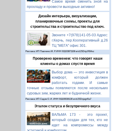
Самое время сменить зной на
прохладу и провести выходные активно!
Дизайн интерьера, визуализации,
планировочные схемы, проекты для
строительства и строительство под ключ.
Звоните +7(978)141-05-03 Адрес:
г.Керчь, пер.Кооперативный д.26
ТЦ "МЕГА" офис 301.
Реклама: ИП Павленко М. Р. ИНН 911103871108 erid:2SDnjcRB4xz
Проверено временем: что говорят наши
клиенты о домах спустя время
Выбор дома — это инвестиция в
комфорт, который должен
работать годами. И самые
точные отзывы появляются после нескольких
суровых зим, жарких лет и будничной жизни.
Реклама: ИП Седов О. И. ИНН 911100036130 erid:2SDnjegnNa7
Эталон статуса и безупречного вкуса
ВАЛЬМА 173 - это проект,
который создан для тех, кто не
идет на компромиссы между
эстетикой и комфортом.