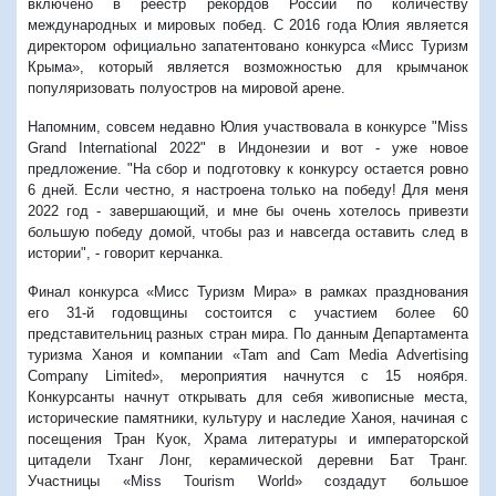
включено в реестр рекордов России по количеству
международных и мировых побед. С 2016 года Юлия является
директором официально запатентовано конкурса «Мисс Туризм
Крыма», который является возможностью для крымчанок
популяризовать полуостров на мировой арене.
Напомним, совсем недавно Юлия участвовала в конкурсе "
Miss
Grand International 2022" в Индонезии и вот - уже новое
предложение.
"На сбор и подготовку к конкурсу остается ровно
6 дней. Если честно, я настроена только на победу! Для меня
2022 год - завершающий, и мне бы очень хотелось привезти
большую победу домой, чтобы раз и навсегда оставить след в
истории", - говорит керчанка.
Финал конкурса «Мисс Туризм Мира» в рамках празднования
его 31-й годовщины состоится с участием более 60
представительниц разных стран мира. По данным Департамента
туризма Ханоя и компании «Tam and Cam Media Advertising
Company Limited», мероприятия начнутся с 15 ноября.
Конкурсанты начнут открывать для себя живописные места,
исторические памятники, культуру и наследие Ханоя, начиная с
посещения Тран Куок, Храма литературы и императорской
цитадели Тханг Лонг, керамической деревни Бат Транг.
Участницы «Miss Tourism World» создадут большое