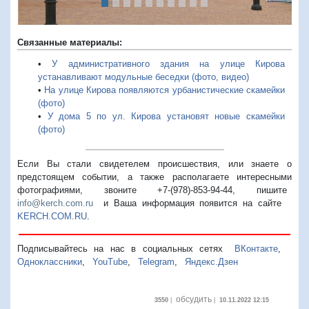
Связанные материалы:
•
У административного здания на улице Кирова
устанавливают модульные беседки (фото, видео)
•
На улице Кирова появляются урбанистические скамейки
(фото)
•
У дома 5 по ул. Кирова установят новые скамейки
(фото)
Если Вы стали свидетелем происшествия, или знаете о
предстоящем событии, а также располагаете интересными
фотографиями, звоните +7-(978)-853-94-44,
пишите
info@kerch.com.ru
и Ваша информация появится на сайте
KERCH.COM.RU
.
Подписывайтесь на нас в социальных сетях
ВКонтакте
,
Одноклассники
,
YouTube
,
Telegram
,
Яндекс.Дзен
обсудить
3550
|
|
10.11.2022 12:15