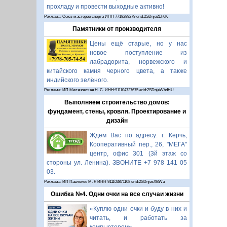
прохладу и провести выходные активно!
Реклама: Союз мастеров спорта ИНН 7718289279 erid:2SDnje2Eh6K
Памятники от производителя
Цены ещё старые, но у нас
новое поступление из
лабрадорита, норвежского и
китайского камня черного цвета, а также
индийского зелёного.
Реклама: ИП Миляновская Н. С. ИНН:911104727675 erid:2SDnjeWbdHU
Выполняем строительство домов:
фундамент, стены, кровля. Проектирование и
дизайн
Ждем Вас по адресу: г. Керчь,
Кооперативный пер., 26, "МЕГА"
центр, офис 301 (3й этаж со
стороны ул. Ленина). ЗВОНИТЕ +7 978 141 05
03.
Реклама: ИП Павленко М. Р. ИНН 911103871108 erid:2SDnjesXBWa
Ошибка №4. Одни очки на все случаи жизни
«Куплю одни очки и буду в них и
читать, и работать за
компьютером».