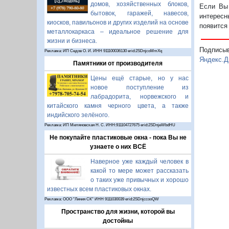
домов, хозяйственных блоков,
Если Вы 
бытовок, гаражей, навесов,
интересн
киосков, павильонов и других изделий на основе
появится
металлокаркаса – идеальное решение для
жизни и бизнеса.
Подписы
Реклама: ИП Седов О. И. ИНН 911100036130 erid:2SDnjcoMmXq
Яндекс.Д
Памятники от производителя
Цены ещё старые, но у нас
новое поступление из
лабрадорита, норвежского и
китайского камня черного цвета, а также
индийского зелёного.
Реклама: ИП Миляновская Н. С. ИНН:911104727675 erid:2SDnjeWbdHU
Не покупайте пластиковые окна - пока Вы не
узнаете о них ВСЁ
Наверное уже каждый человек в
какой то мере может рассказать
о таких уже привычных и хорошо
известных всем пластиковых окнах.
Реклама: ООО "Линия СК" ИНН 9111030039 erid:2SDnjccooQW
Пространство для жизни, которой вы
достойны