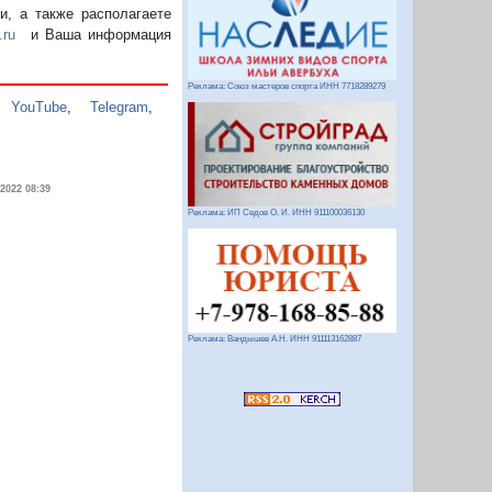
, а также располагаете
.ru
и Ваша информация
Реклама: Союз мастеров спорта ИНН 7718289279
,
YouTube
,
Telegram
,
.2022 08:39
Реклама: ИП Седов О. И. ИНН 911100036130
Реклама: Вандышев А.Н. ИНН 911113162887