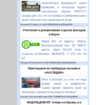
Архитектура формирует наши
привычки, а интерьер задает
настроение. Проект РАЙТ177
создан для тех, кто не привык к компромиссам и
ценит абсолютную гармонию во всем.
Реклама: ИП Седов О. И. ИНН 911100036130 erid:2SDnjd4Z8iP
Утепление и декоративная отделка фасадов
в Керчи
Ждем Вас по адресу: г.Керчь,
Кооперативный пер., 26, "МЕГА"
центр, офис 301(3й этаж со
стороны ул.Ленина). ЗВОНИТЕ +7 978 141 05
03.
Реклама: ИП Павленко М. Р. ИНН 911103871108 erid:2SDnjehADdm
Приглашаем на свободные катания в
«НАСЛЕДИИ»
Лето в разгаре, а у нас на льду
всегда свежо и комфортно.
Самое время сменить зной на
прохладу и провести выходные активно!
Реклама: Союз мастеров спорта ИНН 7718289279 erid:2SDnje2Eh6K
МОДУЛЬДОМ ЮГ теперь и в Крыму, и в