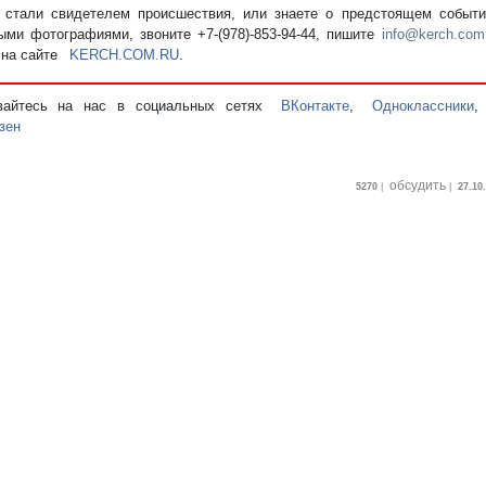
стали свидетелем происшествия, или знаете о предстоящем событии
ыми фотографиями, звоните +7-(978)-853-94-44,
пишите
info@kerch.com
 на сайте
KERCH.COM.RU
.
вайтесь на нас в социальных сетях
ВКонтакте
,
Одноклассники
зен
обсудить
5270
|
|
27.10