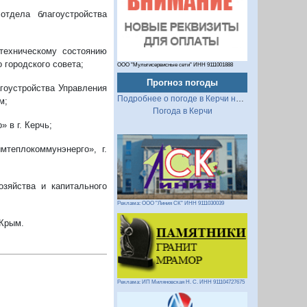
тдела благоустройства
техническому состоянию
 городского совета;
ООО "Мультисервисные сети" ИНН 9111001888
Прогноз погоды
агоустройства Управления
Подробнее о погоде в Керчи на 2 недели
м;
Погода в Керчи
 в г. Керчь;
мтеплокоммунэнерго», г.
озяйства и капитального
Реклама: ООО "Линия СК" ИНН 9111030039
 Крым.
Реклама: ИП Миляновская Н. С. ИНН 911104727675