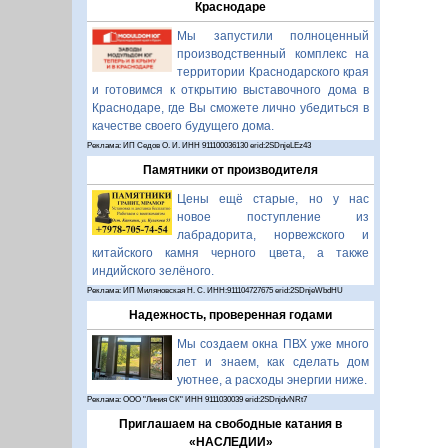
Краснодаре
Мы запустили полноценный
производственный комплекс на
территории Краснодарского края
и готовимся к открытию выставочного дома в
Краснодаре, где Вы сможете лично убедиться в
качестве своего будущего дома.
Реклама: ИП Седов О. И. ИНН 911100036130 erid:2SDnjeLEz43
Памятники от производителя
Цены ещё старые, но у нас
новое поступление из
лабрадорита, норвежского и
китайского камня черного цвета, а также
индийского зелёного.
Реклама: ИП Миляновская Н. С. ИНН:911104727675 erid:2SDnjeWbdHU
Надежность, проверенная годами
Мы создаем окна ПВХ уже много
лет и знаем, как сделать дом
уютнее, а расходы энергии ниже.
Реклама: ООО "Линия СК" ИНН 9111030039 erid:2SDnjdvNRt7
Приглашаем на свободные катания в
«НАСЛЕДИИ»