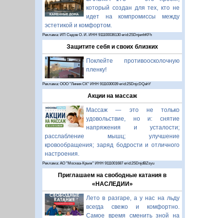
который создан для тех, кто не
идет на компромиссы между
эстетикой и комфортом.
Реклама: ИП Седов О. И. ИНН 911100036130 erid:2SDnjenhKFh
Защитите себя и своих близких
Поклейте противоосколочную
пленку!
Реклама: ООО "Линия СК" ИНН 9111030039 erid:2SDnjcDQahY
Акции на массаж
Массаж — это не только
удовольствие, но и: снятие
напряжения и усталости;
расслабление мышц; улучшение
кровообращения; заряд бодрости и отличного
настроения.
Реклама: АО "Москва-Крым" ИНН 9111001687 erid:2SDnjdBZsyu
Приглашаем на свободные катания в
«НАСЛЕДИИ»
Лето в разгаре, а у нас на льду
всегда свежо и комфортно.
Самое время сменить зной на