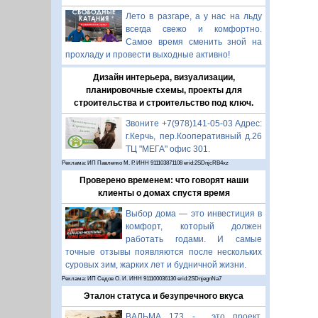
Лето в разгаре, а у нас на льду
всегда свежо и комфортно.
Самое время сменить зной на
прохладу и провести выходные активно!
Дизайн интерьера, визуализации,
планировочные схемы, проекты для
строительства и строительство под ключ.
Звоните +7(978)141-05-03 Адрес:
г.Керчь, пер.Кооперативный д.26
ТЦ "МЕГА" офис 301.
Реклама: ИП Павленко М. Р. ИНН 911103871108 erid:2SDnjcRB4xz
Проверено временем: что говорят наши
клиенты о домах спустя время
Выбор дома — это инвестиция в
комфорт, который должен
работать годами. И самые
точные отзывы появляются после нескольких
суровых зим, жарких лет и будничной жизни.
Реклама: ИП Седов О. И. ИНН 911100036130 erid:2SDnjegnNa7
Эталон статуса и безупречного вкуса
ВАЛЬМА 173 - это проект,