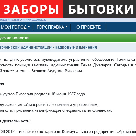
клама: ИП Седов О. И. ИНН 911100036130
МОЙ ГОРОД
ГОРСПРАВКА
О ПРОЕКТЕ
дские новости
ерченской администрации - кадровые изменения
, на днях уволилась руководитель управления образования Галина Сп
жность покинул замглавы администрации Ренат Джапаров. Сегодня в 
й заместитель - Базаков Абдулла Ризаевич.
ия
Абдулла Ризаевич родился 18 июня 1987 года.
оду закончил «Университет экономики и управления»,
рополь, присвоена квалификация специалиста по финансам.
 деятельность:
– 08.2012 – инспектор по тарифам Коммунального предприятия «Аршинцево