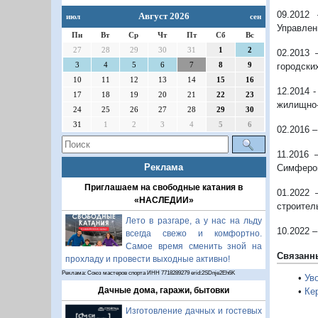
09.2012
Август 2026
июл
сен
Управлен
Пн
Вт
Ср
Чт
Пт
Сб
Вс
27
28
29
30
31
1
2
02.2013 
3
4
5
6
7
8
9
городски
10
11
12
13
14
15
16
12.2014 
17
18
19
20
21
22
23
жилищно-
24
25
26
27
28
29
30
31
1
2
3
4
5
6
02.2016 
11.2016 
Реклама
Симферо
Приглашаем на свободные катания в
01.2022 
«НАСЛЕДИИ»
строител
Лето в разгаре, а у нас на льду
10.2022 
всегда свежо и комфортно.
Самое время сменить зной на
Связанн
прохладу и провести выходные активно!
Реклама: Союз мастеров спорта ИНН 7718289279 erid:2SDnje2Eh6K
•
Ув
Дачные дома, гаражи, бытовки
•
Ке
Изготовление дачных и гостевых