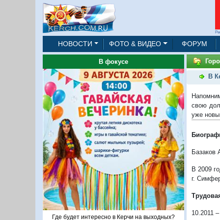
Ре
НОВОСТИ
ФОТО & ВИДЕО
ФОРУМ
Горо
В фокусе
В К
Напомним
свою дол
уже новы
Биограф
Базаков 
В 2009 г
г. Симфе
Трудовая
10.2011 
Где будет интересно в Керчи на выходных?