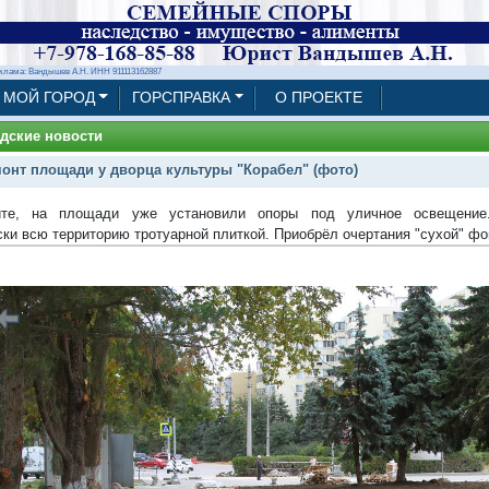
клама: Вандышев А.Н. ИНН 911113162887
МОЙ ГОРОД
ГОРСПРАВКА
О ПРОЕКТЕ
дские новости
онт площади у дворца культуры "Корабел" (фото)
ите, на площади уже установили опоры под уличное освещение
ски всю территорию тротуарной плиткой. Приобрёл очертания "сухой" фо
1/9