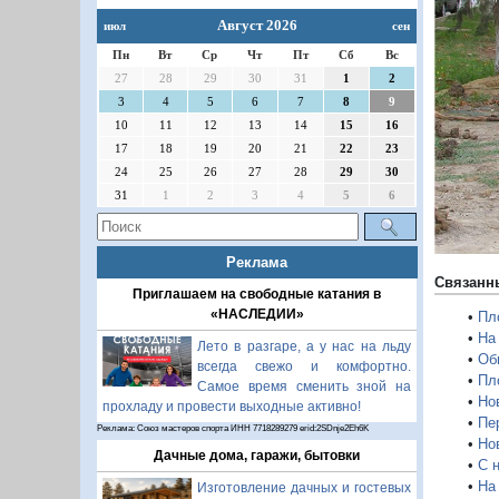
Август 2026
июл
сен
П
Пн
Вт
Ср
Чт
Пт
Сб
Вс
27
28
29
30
31
1
2
3
4
5
6
7
8
9
10
11
12
13
14
15
16
17
18
19
20
21
22
23
24
25
26
27
28
29
30
31
1
2
3
4
5
6
Реклама
Связанн
Приглашаем на свободные катания в
«НАСЛЕДИИ»
•
Пл
•
На
Лето в разгаре, а у нас на льду
•
Об
всегда свежо и комфортно.
•
Пл
Самое время сменить зной на
•
Но
прохладу и провести выходные активно!
•
Пе
Реклама: Союз мастеров спорта ИНН 7718289279 erid:2SDnje2Eh6K
•
Но
Дачные дома, гаражи, бытовки
•
С 
•
На
Изготовление дачных и гостевых