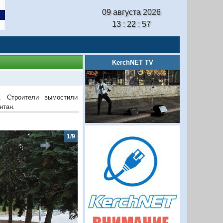
09 августа 2026
13 : 22 : 58
KerchNET TV
. Строители вымостили
нтан.
2/9