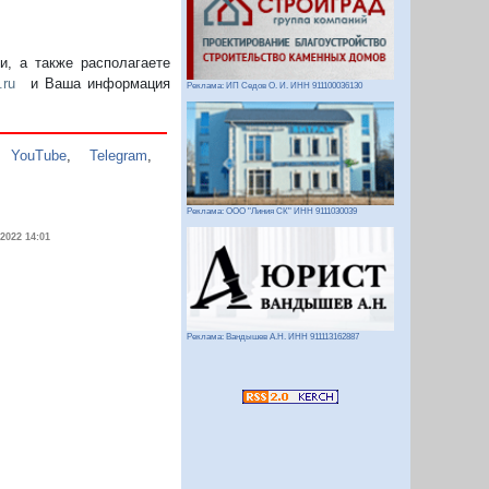
, а также располагаете
.ru
и Ваша информация
Реклама: ИП Седов О. И. ИНН 911100036130
,
YouTube
,
Telegram
,
Реклама: ООО "Линия СК" ИНН 9111030039
.2022 14:01
Реклама: Вандышев А.Н. ИНН 911113162887