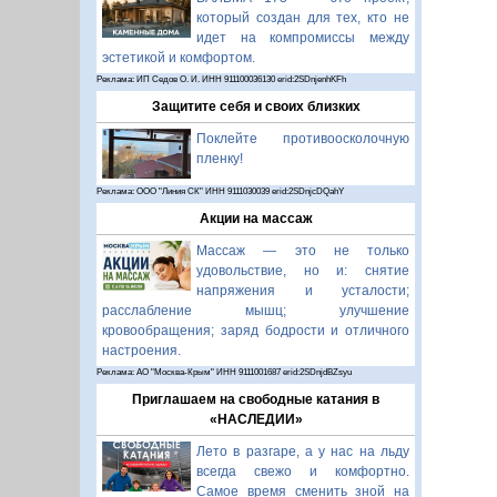
который создан для тех, кто не
идет на компромиссы между
эстетикой и комфортом.
Реклама: ИП Седов О. И. ИНН 911100036130 erid:2SDnjenhKFh
Защитите себя и своих близких
Поклейте противоосколочную
пленку!
Реклама: ООО "Линия СК" ИНН 9111030039 erid:2SDnjcDQahY
Акции на массаж
Массаж — это не только
удовольствие, но и: снятие
напряжения и усталости;
расслабление мышц; улучшение
кровообращения; заряд бодрости и отличного
настроения.
Реклама: АО "Москва-Крым" ИНН 9111001687 erid:2SDnjdBZsyu
Приглашаем на свободные катания в
«НАСЛЕДИИ»
Лето в разгаре, а у нас на льду
всегда свежо и комфортно.
Самое время сменить зной на