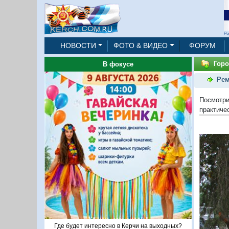
Ре
НОВОСТИ
ФОТО & ВИДЕО
ФОРУМ
Горо
В фокусе
Рем
Посмотр
практиче
Где будет интересно в Керчи на выходных?