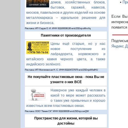
•
Пр
домов, хозяйственных блоков,
бытовок, гаражей, навесов,
киосков, павильонов и других изделий на основе
Если Вы 
металлокаркаса – идеальное решение для
интересн
жизни и бизнеса.
появится
Реклама: ИП Седов О. И. ИНН 911100036130 erid:2SDnjcoMmXq
Памятники от производителя
Подписы
Цены ещё старые, но у нас
Яндекс.Д
новое поступление из
лабрадорита, норвежского и
китайского камня черного цвета, а также
индийского зелёного.
Реклама: ИП Миляновская Н. С. ИНН:911104727675 erid:2SDnjeWbdHU
Не покупайте пластиковые окна - пока Вы не
узнаете о них ВСЁ
Наверное уже каждый человек в
какой то мере может рассказать
о таких уже привычных и хорошо
известных всем пластиковых окнах.
Реклама: ООО "Линия СК" ИНН 9111030039 erid:2SDnjccooQW
Пространство для жизни, которой вы
достойны