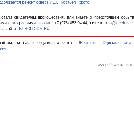
одолжается ремонт сквера у ДК "Корабел" (фото)
стали свидетелем происшествия, или знаете о предстоящем событии
ыми фотографиями, звоните +7-(978)-853-94-44,
пишите
info@kerch.com
 на сайте
KERCH.COM.RU
.
вайтесь на нас в социальных сетях
ВКонтакте
,
Одноклассники
зен
обсудить
3520
|
|
23.09