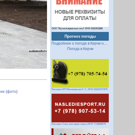
Следующий
ООО "Мультисервисные сети" ИНН 9111001888
Прогноз погоды
Подробнее о погоде в Керчи на 2 недели
Погода в Керчи
Реклама: ИП Миляновская Н. С. ИНН 911104727675
ки (фото)
Реклама: Союз мастеров спорта ИНН 7718289279