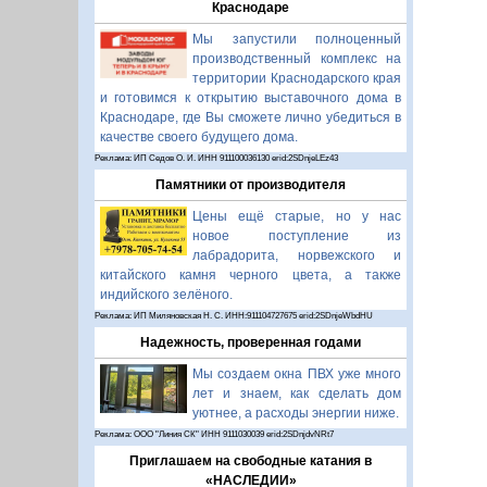
Краснодаре
Мы запустили полноценный
производственный комплекс на
территории Краснодарского края
и готовимся к открытию выставочного дома в
Краснодаре, где Вы сможете лично убедиться в
качестве своего будущего дома.
Реклама: ИП Седов О. И. ИНН 911100036130 erid:2SDnjeLEz43
Памятники от производителя
Цены ещё старые, но у нас
новое поступление из
лабрадорита, норвежского и
китайского камня черного цвета, а также
индийского зелёного.
Реклама: ИП Миляновская Н. С. ИНН:911104727675 erid:2SDnjeWbdHU
Надежность, проверенная годами
Мы создаем окна ПВХ уже много
лет и знаем, как сделать дом
уютнее, а расходы энергии ниже.
Реклама: ООО "Линия СК" ИНН 9111030039 erid:2SDnjdvNRt7
Приглашаем на свободные катания в
«НАСЛЕДИИ»