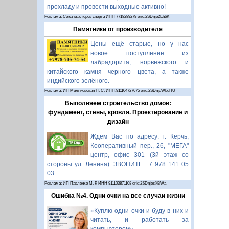
прохладу и провести выходные активно!
Реклама: Союз мастеров спорта ИНН 7718289279 erid:2SDnje2Eh6K
Памятники от производителя
Цены ещё старые, но у нас
новое поступление из
лабрадорита, норвежского и
китайского камня черного цвета, а также
индийского зелёного.
Реклама: ИП Миляновская Н. С. ИНН:911104727675 erid:2SDnjeWbdHU
Выполняем строительство домов:
фундамент, стены, кровля. Проектирование и
дизайн
Ждем Вас по адресу: г. Керчь,
Кооперативный пер., 26, "МЕГА"
центр, офис 301 (3й этаж со
стороны ул. Ленина). ЗВОНИТЕ +7 978 141 05
03.
Реклама: ИП Павленко М. Р. ИНН 911103871108 erid:2SDnjesXBWa
Ошибка №4. Одни очки на все случаи жизни
«Куплю одни очки и буду в них и
читать, и работать за
компьютером».