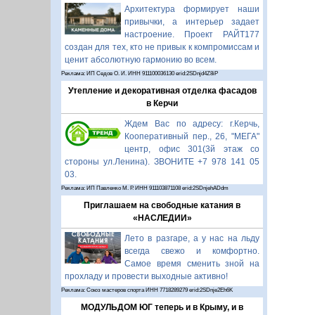
Архитектура формирует наши
привычки, а интерьер задает
настроение. Проект РАЙТ177
создан для тех, кто не привык к компромиссам и
ценит абсолютную гармонию во всем.
Реклама: ИП Седов О. И. ИНН 911100036130 erid:2SDnjd4Z8iP
Утепление и декоративная отделка фасадов
в Керчи
Ждем Вас по адресу: г.Керчь,
Кооперативный пер., 26, "МЕГА"
центр, офис 301(3й этаж со
стороны ул.Ленина). ЗВОНИТЕ +7 978 141 05
03.
Реклама: ИП Павленко М. Р. ИНН 911103871108 erid:2SDnjehADdm
Приглашаем на свободные катания в
«НАСЛЕДИИ»
Лето в разгаре, а у нас на льду
всегда свежо и комфортно.
Самое время сменить зной на
прохладу и провести выходные активно!
Реклама: Союз мастеров спорта ИНН 7718289279 erid:2SDnje2Eh6K
МОДУЛЬДОМ ЮГ теперь и в Крыму, и в