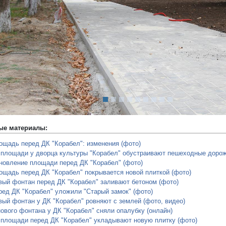
редыдущий
ые материалы:
ощадь перед ДК "Корабел": изменения (фото)
 площади у дворца культуры "Корабел" обустраивают пешеходные дорож
новление площади перед ДК "Корабел" (фото)
ощадь перед ДК "Корабел" покрывается новой плиткой (фото)
вый фонтан перед ДК "Корабел" заливают бетоном (фото)
ред ДК "Корабел" уложили "Старый замок" (фото)
вый фонтан у ДК "Корабел" ровняют с землей (фото, видео)
нового фонтана у ДК "Корабел" сняли опалубку (онлайн)
 площади перед ДК "Корабел" укладывают новую плитку (фото)