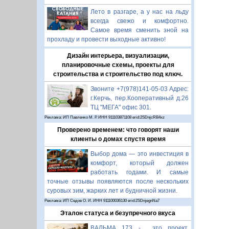
Лето в разгаре, а у нас на льду
всегда свежо и комфортно.
Самое время сменить зной на
прохладу и провести выходные активно!
Дизайн интерьера, визуализации,
планировочные схемы, проекты для
строительства и строительство под ключ.
Звоните +7(978)141-05-03 Адрес:
г.Керчь, пер.Кооперативный д.26
ТЦ "МЕГА" офис 301.
Реклама: ИП Павленко М. Р. ИНН 911103871108 erid:2SDnjcRB4xz
Проверено временем: что говорят наши
клиенты о домах спустя время
Выбор дома — это инвестиция в
комфорт, который должен
работать годами. И самые
точные отзывы появляются после нескольких
суровых зим, жарких лет и будничной жизни.
Реклама: ИП Седов О. И. ИНН 911100036130 erid:2SDnjegnNa7
Эталон статуса и безупречного вкуса
ВАЛЬМА 173 - это проект,