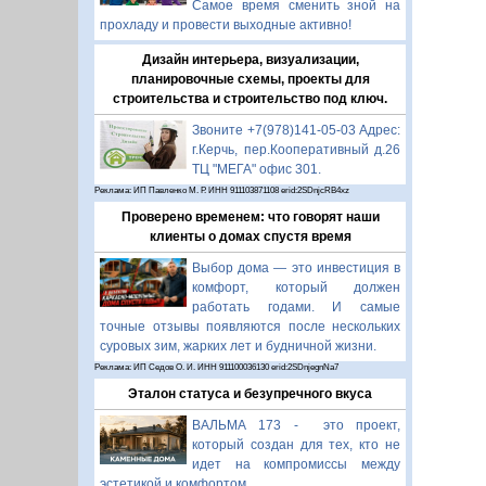
Самое время сменить зной на
прохладу и провести выходные активно!
Дизайн интерьера, визуализации,
планировочные схемы, проекты для
строительства и строительство под ключ.
Звоните +7(978)141-05-03 Адрес:
г.Керчь, пер.Кооперативный д.26
ТЦ "МЕГА" офис 301.
Реклама: ИП Павленко М. Р. ИНН 911103871108 erid:2SDnjcRB4xz
Проверено временем: что говорят наши
клиенты о домах спустя время
Выбор дома — это инвестиция в
комфорт, который должен
работать годами. И самые
точные отзывы появляются после нескольких
суровых зим, жарких лет и будничной жизни.
Реклама: ИП Седов О. И. ИНН 911100036130 erid:2SDnjegnNa7
Эталон статуса и безупречного вкуса
ВАЛЬМА 173 - это проект,
который создан для тех, кто не
идет на компромиссы между
эстетикой и комфортом.