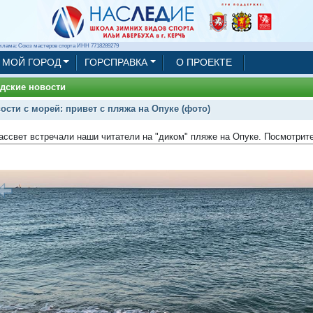
клама: Союз мастеров спорта ИНН 7718289279
МОЙ ГОРОД
ГОРСПРАВКА
О ПРОЕКТЕ
дские новости
ости с морей: привет с пляжа на Опуке (фото)
ассвет встречали наши читатели на "диком" пляже на Опуке. Посмотрите
1/13