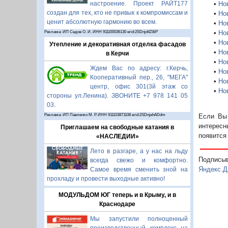
•
Но
настроение. Проект РАЙТ177
создан для тех, кто не привык к компромиссам и
•
Но
ценит абсолютную гармонию во всем.
•
Но
•
Но
Реклама: ИП Седов О. И. ИНН 911100036130 erid:2SDnjd4Z8iP
•
Нов
Утепление и декоративная отделка фасадов
•
Но
в Керчи
•
Нов
Ждем Вас по адресу: г.Керчь,
•
Но
Кооперативный пер., 26, "МЕГА"
•
Нов
центр, офис 301(3й этаж со
•
Но
стороны ул.Ленина). ЗВОНИТЕ +7 978 141 05
03.
Если Вы 
Реклама: ИП Павленко М. Р. ИНН 911103871108 erid:2SDnjehADdm
интересн
Приглашаем на свободные катания в
появится
«НАСЛЕДИИ»
Лето в разгаре, а у нас на льду
Подписы
всегда свежо и комфортно.
Яндекс.Д
Самое время сменить зной на
прохладу и провести выходные активно!
МОДУЛЬДОМ ЮГ теперь и в Крыму, и в
Краснодаре
Мы запустили полноценный