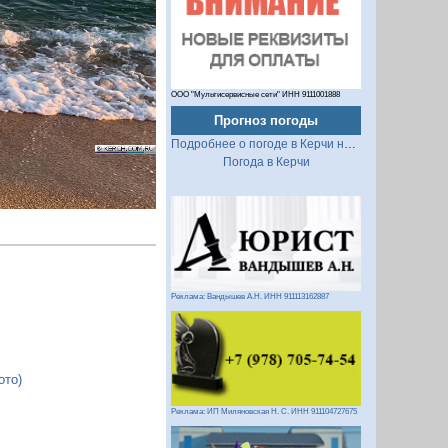
Следующий
ООО "Мультисервисные сети" ИНН 9111001888
Прогноз погоды
Подробнее о погоде в Керчи на 2 недели
Погода в Керчи
Реклама: Вандышев А.Н. ИНН 911113162887
ото)
Реклама: ИП Миляновская Н. С. ИНН 911104727675