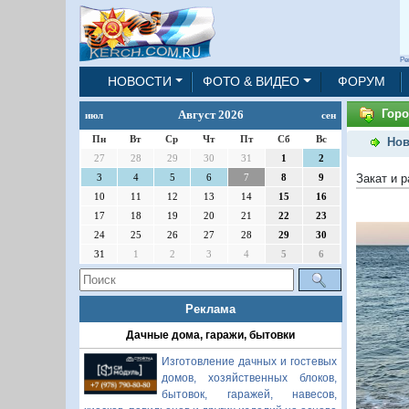
Ре
НОВОСТИ
ФОТО & ВИДЕО
ФОРУМ
Горо
Август 2026
июл
сен
Пн
Вт
Ср
Чт
Пт
Сб
Вс
Нов
27
28
29
30
31
1
2
Закат и р
3
4
5
6
7
8
9
10
11
12
13
14
15
16
17
18
19
20
21
22
23
24
25
26
27
28
29
30
31
1
2
3
4
5
6
Реклама
Дачные дома, гаражи, бытовки
Изготовление дачных и гостевых
домов, хозяйственных блоков,
бытовок, гаражей, навесов,