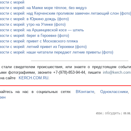
вости с морей
вости с морей: на Маяке море тёплое, без медуз
вости с морей: над Керченским проливом замечен летающий слон (фото
вости с морей: в Юркино дождь (фото)
ости с морей: утро на Утинке (фото)
вости с морей: на Аршинцевской косе — штиль
ости с морей: берег в Героевке (фото)
вости с морей: привет с Московского пляжа
ости с морей: летний привет из Героевки (фото)
вости с морей: наши читатели передают летние приветы (фото)
стали свидетелем происшествия, или знаете о предстоящем событии
ыми фотографиями, звоните +7-(978)-853-94-44,
пишите
info@kerch.com
 на сайте
KERCH.COM.RU
.
вайтесь на нас в социальных сетях
ВКонтакте
,
Одноклассники
зен
обсудить
4534
|
|
09.08