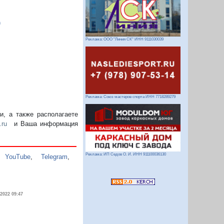
)
Реклама: ООО "Линия СК" ИНН 9111030039
Реклама: Союз мастеров спорта ИНН 7718289279
, а также располагаете
.ru
и Ваша информация
Реклама: ИП Седов О. И. ИНН 911100036130
,
YouTube
,
Telegram
,
.2022 09:47