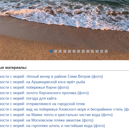
редыдущий
ые материалы:
вости с морей: тёплый вечер в районе Семи Ветров (фото)
вости с морей: на Аршинцевской косе мрёт рыба
вости с морей: побережья Керчи (фото)
вости с морей: золото Керченского пролива (фото)
вости с морей: погода для кайта
вости с морей: отправляемся на городской пляж
вости с морей: вид на побережье Азовского моря и бескрайнюю степь (ф
вости с морей: на Маяке тепло и кристально чистая вода (фото)
вости с морей: на Московском пляже ажиотаж (фото)
вости с морей: на горпляже штиль и чистейшая вода (фото)