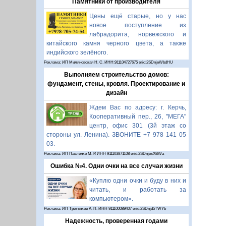
Памятники от производителя
Цены ещё старые, но у нас
новое поступление из
лабрадорита, норвежского и
китайского камня черного цвета, а также
индийского зелёного.
Реклама: ИП Миляновская Н. С. ИНН:911104727675 erid:2SDnjeWbdHU
Выполняем строительство домов:
фундамент, стены, кровля. Проектирование и
дизайн
Ждем Вас по адресу: г. Керчь,
Кооперативный пер., 26, "МЕГА"
центр, офис 301 (3й этаж со
стороны ул. Ленина). ЗВОНИТЕ +7 978 141 05
03.
Реклама: ИП Павленко М. Р. ИНН 911103871108 erid:2SDnjesXBWa
Ошибка №4. Одни очки на все случаи жизни
«Куплю одни очки и буду в них и
читать, и работать за
компьютером».
Реклама: ИП Третьяков А. П. ИНН 911100089407 erid:2SDnjd5TWYb
Надежность, проверенная годами