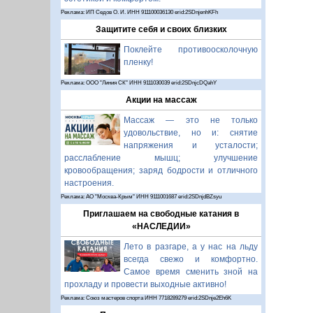
Реклама: ИП Седов О. И. ИНН 911100036130 erid:2SDnjenhKFh
Защитите себя и своих близких
Поклейте противоосколочную
пленку!
Реклама: ООО "Линия СК" ИНН 9111030039 erid:2SDnjcDQahY
Акции на массаж
Массаж — это не только
удовольствие, но и: снятие
напряжения и усталости;
расслабление мышц; улучшение
кровообращения; заряд бодрости и отличного
настроения.
Реклама: АО "Москва-Крым" ИНН 9111001687 erid:2SDnjdBZsyu
Приглашаем на свободные катания в
«НАСЛЕДИИ»
Лето в разгаре, а у нас на льду
всегда свежо и комфортно.
Самое время сменить зной на
прохладу и провести выходные активно!
Реклама: Союз мастеров спорта ИНН 7718289279 erid:2SDnje2Eh6K