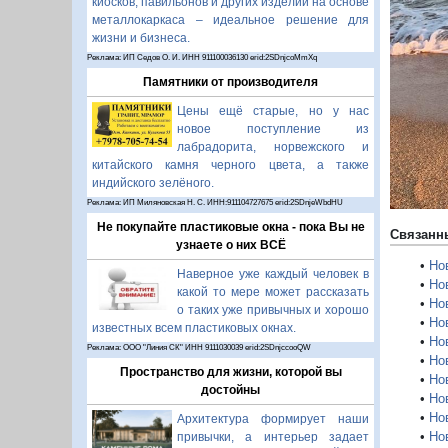
киосков, павильонов и других изделий на основе
П
металлокаркаса – идеальное решение для
жизни и бизнеса.
Реклама: ИП Седов О. И. ИНН 911100036130 erid:2SDnjcoMmXq
Памятники от производителя
Цены ещё старые, но у нас
новое поступление из
лабрадорита, норвежского и
китайского камня черного цвета, а также
индийского зелёного.
Реклама: ИП Миляновская Н. С. ИНН:911104727675 erid:2SDnjeWbdHU
Не покупайте пластиковые окна - пока Вы не
Связанн
узнаете о них ВСЁ
•
Но
Наверное уже каждый человек в
•
Но
какой то мере может рассказать
•
Но
о таких уже привычных и хорошо
•
Но
известных всем пластиковых окнах.
•
Но
Реклама: ООО "Линия СК" ИНН 9111030039 erid:2SDnjccooQW
•
Но
Пространство для жизни, которой вы
•
Но
достойны
•
Но
•
Но
Архитектура формирует наши
•
Но
привычки, а интерьер задает