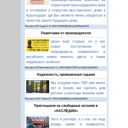
производственный комплекс на
территории Краснодарского края
и готовимся к открытию выставочного дома в
Краснодаре, где Вы сможете лично убедиться в
качестве своего будущего дома.
Реклама: ИП Седов О. И. ИНН 911100036130 erid:2SDnjeLEz43
Памятники от производителя
Цены ещё старые, но у нас
новое поступление из
лабрадорита, норвежского и
китайского камня черного цвета, а также
индийского зелёного.
Реклама: ИП Миляновская Н. С. ИНН:911104727675 erid:2SDnjeWbdHU
Надежность, проверенная годами
Мы создаем окна ПВХ уже много
лет и знаем, как сделать дом
уютнее, а расходы энергии ниже.
Реклама: ООО "Линия СК" ИНН 9111030039 erid:2SDnjdvNRt7
Приглашаем на свободные катания в
«НАСЛЕДИИ»
Лето в разгаре, а у нас на льду
всегда свежо и комфортно.