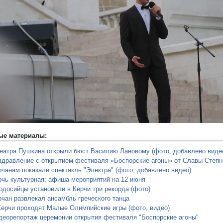
редыдущий
ые материалы:
театра Пушкина открыли бюст Василию Лановому (фото, добавлено виде
здравление с открытием фестиваля «Боспорские агоны» от Славы Степн
рчанам показали спектакль "Электра" (фото, добавлено видео)
рчь культурная: афиша мероприятий на 12 июня
одосийцы установили в Керчи три рекорда (фото)
рчан развлекал ансамбль греческого танца
Керчи проходят Малые Олимпийские игры (фото, видео)
деорепортаж церемонии открытия фестиваля "Боспорские агоны"