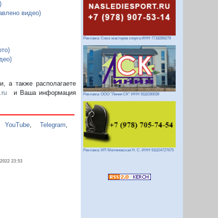
)
авлено видео)
Реклама: Союз мастеров спорта ИНН 7718289279
то)
део)
, а также располагаете
.ru
и Ваша информация
Реклама: ООО "Линия СК" ИНН 9111030039
,
YouTube
,
Telegram
,
Реклама: ИП Миляновская Н. С. ИНН 911104727675
.2022 23:53