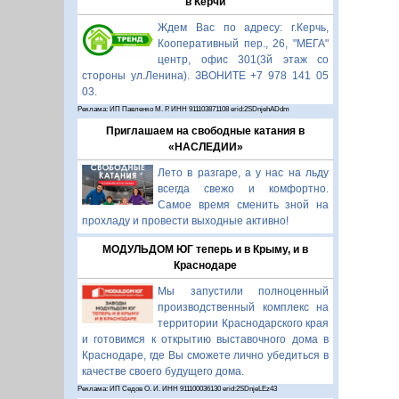
в Керчи
Ждем Вас по адресу: г.Керчь,
Кооперативный пер., 26, "МЕГА"
центр, офис 301(3й этаж со
стороны ул.Ленина). ЗВОНИТЕ +7 978 141 05
03.
Реклама: ИП Павленко М. Р. ИНН 911103871108 erid:2SDnjehADdm
Приглашаем на свободные катания в
«НАСЛЕДИИ»
Лето в разгаре, а у нас на льду
всегда свежо и комфортно.
Самое время сменить зной на
прохладу и провести выходные активно!
МОДУЛЬДОМ ЮГ теперь и в Крыму, и в
Краснодаре
Мы запустили полноценный
производственный комплекс на
территории Краснодарского края
и готовимся к открытию выставочного дома в
Краснодаре, где Вы сможете лично убедиться в
качестве своего будущего дома.
Реклама: ИП Седов О. И. ИНН 911100036130 erid:2SDnjeLEz43