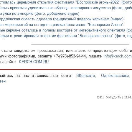
стоялась церемония открытия фестиваля "Боспорские агоны-2022" (фото
Керчь привезли удивительные образцы ювелирного искусства (фото, доб
огулка по эмпорию (фото, добавлено видео)
ердловская область сделала грандиозный подарок керчанам (видео)
ан мероприятий на сегодня в рамках фестиваля "Боспорские Агоны"
ые керчане остались в полном восторге от интерактивного спектакля (фо
Керчи отрепетировали открытие фестиваля "Боспорские агоны" (фото, ви
стали свидетелем происшествия, или знаете о предстоящем событии
ыми фотографиями, звоните +7-(978)-853-94-44,
пишите
info@kerch.com
 на сайте
KERCH.COM.RU
.
вайтесь на нас в социальных сетях
ВКонтакте
,
Одноклассники
зен
обсудить
4381
|
|
12.06