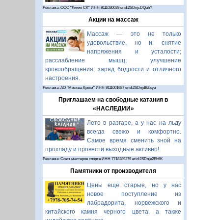
Реклама: ООО "Линия СК" ИНН 9111030039 erid:2SDnjcDQahY
Акции на массаж
Массаж — это не только
удовольствие, но и: снятие
напряжения и усталости;
расслабление мышц; улучшение
кровообращения; заряд бодрости и отличного
настроения.
Реклама: АО "Москва-Крым" ИНН 9111001687 erid:2SDnjdBZsyu
Приглашаем на свободные катания в
«НАСЛЕДИИ»
Лето в разгаре, а у нас на льду
всегда свежо и комфортно.
Самое время сменить зной на
прохладу и провести выходные активно!
Реклама: Союз мастеров спорта ИНН 7718289279 erid:2SDnje2Eh6K
Памятники от производителя
Цены ещё старые, но у нас
новое поступление из
лабрадорита, норвежского и
китайского камня черного цвета, а также