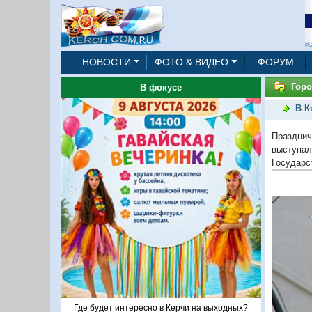
Ре
НОВОСТИ
ФОТО & ВИДЕО
ФОРУМ
Горо
В фокусе
В К
Празднич
выступал
Государс
Где будет интересно в Керчи на выходных?