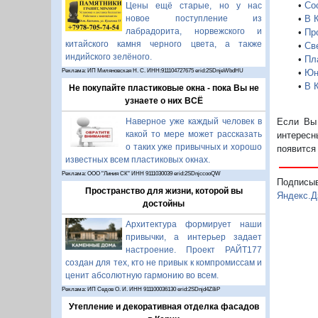
•
Со
Цены ещё старые, но у нас
новое поступление из
•
В 
лабрадорита, норвежского и
•
Пр
китайского камня черного цвета, а также
•
Св
индийского зелёного.
•
Пл
Реклама: ИП Миляновская Н. С. ИНН:911104727675 erid:2SDnjeWbdHU
•
Юн
•
В 
Не покупайте пластиковые окна - пока Вы не
узнаете о них ВСЁ
Наверное уже каждый человек в
Если Вы 
какой то мере может рассказать
интересн
о таких уже привычных и хорошо
появится
известных всем пластиковых окнах.
Реклама: ООО "Линия СК" ИНН 9111030039 erid:2SDnjccooQW
Подписы
Пространство для жизни, которой вы
Яндекс.Д
достойны
Архитектура формирует наши
привычки, а интерьер задает
настроение. Проект РАЙТ177
создан для тех, кто не привык к компромиссам и
ценит абсолютную гармонию во всем.
Реклама: ИП Седов О. И. ИНН 911100036130 erid:2SDnjd4Z8iP
Утепление и декоративная отделка фасадов