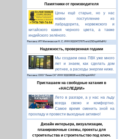
Памятники от производителя
Цены ещё старые, но у нас
новое поступление из
лабрадорита, норвежского и
китайского камня черного цвета, а также
индийского зелёного.
Реклама: ИП Миляновская Н. С. ИНН:911104727675 erid:2SDnjeWbdHU
Надежность, проверенная годами
Мы создаем окна ПВХ уже много
лет и знаем, как сделать дом
уютнее, а расходы энергии ниже.
Реклама: ООО "Линия СК" ИНН 9111030039 erid:2SDnjdvNRt7
Приглашаем на свободные катания в
«НАСЛЕДИИ»
Лето в разгаре, а у нас на льду
всегда свежо и комфортно.
Самое время сменить зной на
прохладу и провести выходные активно!
Дизайн интерьера, визуализации,
планировочные схемы, проекты для
строительства и строительство под ключ.