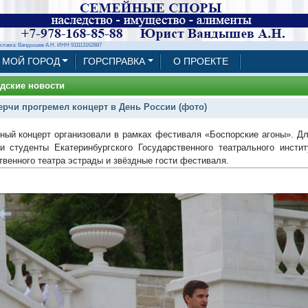
клама: Вандышев А.Н. ИНН 911113162887
МОЙ ГОРОД
ГОРСПРАВКА
О ПРОЕКТЕ
дские новости
ерчи прогремел концерт в День России (фото)
ный концерт организовали в рамках фестиваля «Боспорские агоны». Дл
и студенты Екатеринбургского Государственного театрального инстит
твенного театра эстрады и звёздные гости фестиваля.
1/67