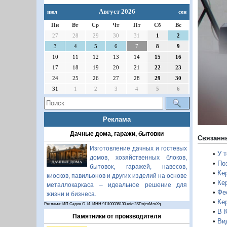
Август 2026
июл
сен
П
Пн
Вт
Ср
Чт
Пт
Сб
Вс
27
28
29
30
31
1
2
3
4
5
6
7
8
9
10
11
12
13
14
15
16
17
18
19
20
21
22
23
24
25
26
27
28
29
30
31
1
2
3
4
5
6
Реклама
Дачные дома, гаражи, бытовки
Связанн
Изготовление дачных и гостевых
•
У 
домов, хозяйственных блоков,
•
По
бытовок, гаражей, навесов,
•
Ке
киосков, павильонов и других изделий на основе
•
Ке
металлокаркаса – идеальное решение для
•
Фе
жизни и бизнеса.
•
Ке
Реклама: ИП Седов О. И. ИНН 911100036130 erid:2SDnjcoMmXq
•
В 
Памятники от производителя
•
Ви