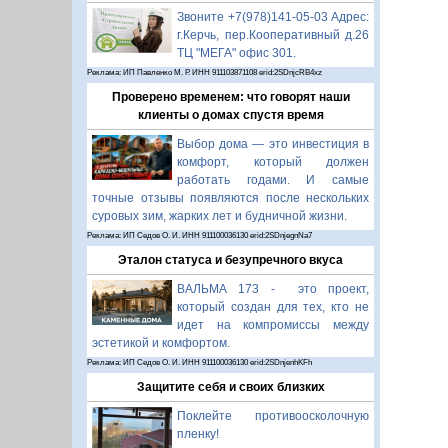
Звоните +7(978)141-05-03 Адрес:
г.Керчь, пер.Кооперативный д.26
ТЦ "МЕГА" офис 301.
Реклама: ИП Павленко М. Р. ИНН 911103871108 erid:2SDnjcRB4xz
Проверено временем: что говорят наши
клиенты о домах спустя время
Выбор дома — это инвестиция в
комфорт, который должен
работать годами. И самые
точные отзывы появляются после нескольких
суровых зим, жарких лет и будничной жизни.
Реклама: ИП Седов О. И. ИНН 911100036130 erid:2SDnjegnNa7
Эталон статуса и безупречного вкуса
ВАЛЬМА 173 - это проект,
который создан для тех, кто не
идет на компромиссы между
эстетикой и комфортом.
Реклама: ИП Седов О. И. ИНН 911100036130 erid:2SDnjenhKFh
Защитите себя и своих близких
Поклейте противоосколочную
пленку!