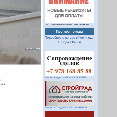
Следующий
ООО "Мультисервисные сети" ИНН 9111001888
Прогноз погоды
Подробнее о погоде в Керчи на 2 недели
Погода в Керчи
Реклама: Вандышев А.Н. ИНН 911113162887
о)
ова
Реклама: ИП Седов О. И. ИНН 911100036130