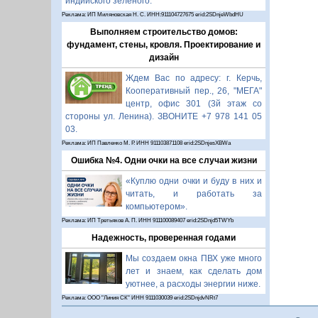
индийского зелёного.
Реклама: ИП Миляновская Н. С. ИНН:911104727675 erid:2SDnjeWbdHU
Выполняем строительство домов:
фундамент, стены, кровля. Проектирование и
дизайн
Ждем Вас по адресу: г. Керчь,
Кооперативный пер., 26, "МЕГА"
центр, офис 301 (3й этаж со
стороны ул. Ленина). ЗВОНИТЕ +7 978 141 05
03.
Реклама: ИП Павленко М. Р. ИНН 911103871108 erid:2SDnjesXBWa
Ошибка №4. Одни очки на все случаи жизни
«Куплю одни очки и буду в них и
читать, и работать за
компьютером».
Реклама: ИП Третьяков А. П. ИНН 911100089407 erid:2SDnjd5TWYb
Надежность, проверенная годами
Мы создаем окна ПВХ уже много
лет и знаем, как сделать дом
уютнее, а расходы энергии ниже.
Реклама: ООО "Линия СК" ИНН 9111030039 erid:2SDnjdvNRt7