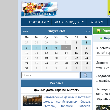
Ре
НОВОСТИ
ФОТО & ВИДЕО
ФОРУМ
Горо
Август 2026
июл
сен
Пн
Вт
Ср
Чт
Пт
Сб
Вс
Кер
27
28
29
30
31
1
2
В рамках
3
4
5
6
7
8
9
гостей г
10
11
12
13
14
15
16
17
18
19
20
21
22
23
История 
24
25
26
27
28
29
30
культуру
31
1
2
3
4
5
6
Создател
ансамбль
Реклама
За годы 
Дачные дома, гаражи, бытовки
так и за
Изготовление дачных и гостевых
году анс
домов, хозяйственных блоков,
бытовок, гаражей, навесов,