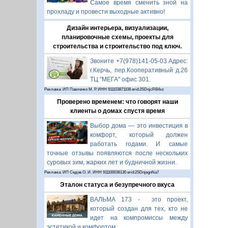
Самое время сменить зной на
прохладу и провести выходные активно!
Дизайн интерьера, визуализации,
планировочные схемы, проекты для
строительства и строительство под ключ.
Звоните +7(978)141-05-03 Адрес:
г.Керчь, пер.Кооперативный д.26
ТЦ "МЕГА" офис 301.
Реклама: ИП Павленко М. Р. ИНН 911103871108 erid:2SDnjcRB4xz
Проверено временем: что говорят наши
клиенты о домах спустя время
Выбор дома — это инвестиция в
комфорт, который должен
работать годами. И самые
точные отзывы появляются после нескольких
суровых зим, жарких лет и будничной жизни.
Реклама: ИП Седов О. И. ИНН 911100036130 erid:2SDnjegnNa7
Эталон статуса и безупречного вкуса
ВАЛЬМА 173 - это проект,
который создан для тех, кто не
идет на компромиссы между
эстетикой и комфортом.