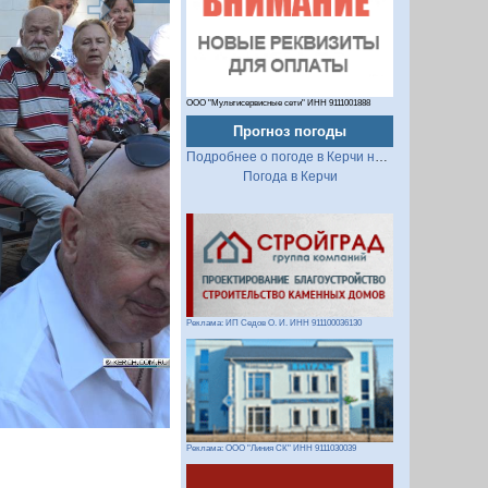
ООО "Мультисервисные сети" ИНН 9111001888
Прогноз погоды
Подробнее о погоде в Керчи на 2 недели
Погода в Керчи
Следующий
Реклама: ИП Седов О. И. ИНН 911100036130
Реклама: ООО "Линия СК" ИНН 9111030039