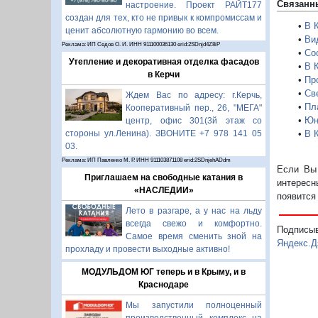
Связанн
настроение. Проект РАЙТ177
создан для тех, кто не привык к компромиссам и
•
В 
ценит абсолютную гармонию во всем.
•
Ви
Реклама: ИП Седов О. И. ИНН 911100036130 erid:2SDnjd4Z8iP
•
Со
Утепление и декоративная отделка фасадов
•
В 
в Керчи
•
Пр
•
Св
Ждем Вас по адресу: г.Керчь,
•
Пл
Кооперативный пер., 26, "МЕГА"
•
Юн
центр, офис 301(3й этаж со
•
В 
стороны ул.Ленина). ЗВОНИТЕ +7 978 141 05
03.
Реклама: ИП Павленко М. Р. ИНН 911103871108 erid:2SDnjehADdm
Если Вы 
Приглашаем на свободные катания в
интересн
«НАСЛЕДИИ»
появится
Лето в разгаре, а у нас на льду
всегда свежо и комфортно.
Подписы
Самое время сменить зной на
Яндекс.Д
прохладу и провести выходные активно!
МОДУЛЬДОМ ЮГ теперь и в Крыму, и в
Краснодаре
Мы запустили полноценный