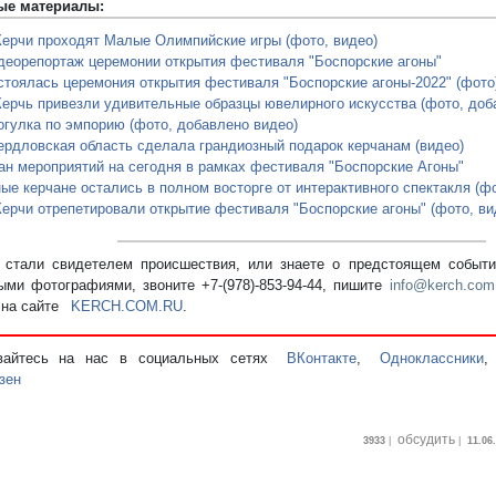
ые материалы:
Керчи проходят Малые Олимпийские игры (фото, видео)
деорепортаж церемонии открытия фестиваля "Боспорские агоны"
стоялась церемония открытия фестиваля "Боспорские агоны-2022" (фото
Керчь привезли удивительные образцы ювелирного искусства (фото, доб
огулка по эмпорию (фото, добавлено видео)
ердловская область сделала грандиозный подарок керчанам (видео)
ан мероприятий на сегодня в рамках фестиваля "Боспорские Агоны"
ые керчане остались в полном восторге от интерактивного спектакля (фо
Керчи отрепетировали открытие фестиваля "Боспорские агоны" (фото, ви
стали свидетелем происшествия, или знаете о предстоящем событии
ыми фотографиями, звоните +7-(978)-853-94-44,
пишите
info@kerch.com
 на сайте
KERCH.COM.RU
.
вайтесь на нас в социальных сетях
ВКонтакте
,
Одноклассники
зен
обсудить
3933
|
|
11.06