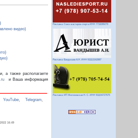
)
Реклама: Союз мастеров спорта ИНН 7718289279
авлено видео)
то)
део)
Реклама: Вандышев А.Н. ИНН 911113162887
, а также располагаете
.ru
и Ваша информация
Реклама: ИП Миляновская Н. С. ИНН 911104727675
,
YouTube
,
Telegram
,
.2022 16:49