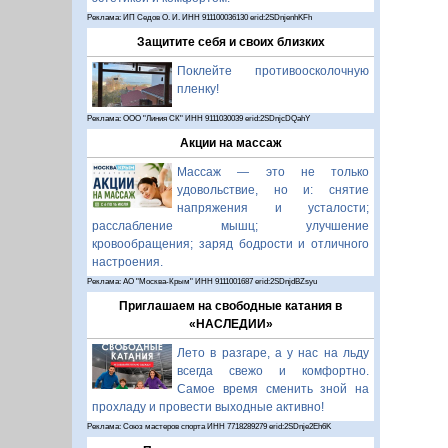
Реклама: ИП Седов О. И. ИНН 911100036130 erid:2SDnjenhKFh
Защитите себя и своих близких
Поклейте противоосколочную
пленку!
Реклама: ООО "Линия СК" ИНН 9111030039 erid:2SDnjcDQahY
Акции на массаж
Массаж — это не только
удовольствие, но и: снятие
напряжения и усталости;
расслабление мышц; улучшение
кровообращения; заряд бодрости и отличного
настроения.
Реклама: АО "Москва-Крым" ИНН 9111001687 erid:2SDnjdBZsyu
Приглашаем на свободные катания в
«НАСЛЕДИИ»
Лето в разгаре, а у нас на льду
всегда свежо и комфортно.
Самое время сменить зной на
прохладу и провести выходные активно!
Реклама: Союз мастеров спорта ИНН 7718289279 erid:2SDnje2Eh6K