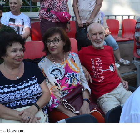
редыдущий
ена Якимова.