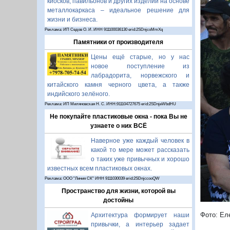
киосков, павильонов и других изделий на основе
металлокаркаса – идеальное решение для
жизни и бизнеса.
Реклама: ИП Седов О. И. ИНН 911100036130 erid:2SDnjcoMmXq
Памятники от производителя
Цены ещё старые, но у нас
новое поступление из
лабрадорита, норвежского и
китайского камня черного цвета, а также
индийского зелёного.
П
Реклама: ИП Миляновская Н. С. ИНН:911104727675 erid:2SDnjeWbdHU
Не покупайте пластиковые окна - пока Вы не
узнаете о них ВСЁ
Наверное уже каждый человек в
какой то мере может рассказать
о таких уже привычных и хорошо
известных всем пластиковых окнах.
Реклама: ООО "Линия СК" ИНН 9111030039 erid:2SDnjccooQW
Пространство для жизни, которой вы
достойны
Фото: Ел
Архитектура формирует наши
привычки, а интерьер задает