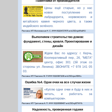
Памятники от производителя
Цены ещё старые, но у нас
новое поступление из
лабрадорита, норвежского и
китайского камня черного цвета, а также
индийского зелёного.
Реклама: ИП Миляновская Н. С. ИНН:911104727675 erid:2SDnjeWbdHU
Выполняем строительство домов:
фундамент, стены, кровля. Проектирование и
дизайн
Ждем Вас по адресу: г. Керчь,
Кооперативный пер., 26, "МЕГА"
центр, офис 301 (3й этаж со
стороны ул. Ленина). ЗВОНИТЕ +7 978 141 05
03.
Реклама: ИП Павленко М. Р. ИНН 911103871108 erid:2SDnjesXBWa
Ошибка №4. Одни очки на все случаи жизни
«Куплю одни очки и буду в них и
читать, и работать за
компьютером».
Реклама: ИП Третьяков А. П. ИНН 911100089407 erid:2SDnjd5TWYb
Надежность, проверенная годами