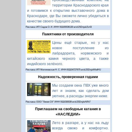
производственный комплекс на
территории Краснодарского края
и готовимся к открытию выставочного дома в
Краснодаре, где Вы сможете лично убедиться в
качестве своего будущего дома.
Реклама: ИП Седов О. И. ИНН 911100036130 erid:2SDnjeLEz43
Памятники от производителя
Цены ещё старые, но у нас
новое поступление из
лабрадорита, норвежского и
китайского камня черного цвета, а также
индийского зелёного.
Реклама: ИП Миляновская Н. С. ИНН:911104727675 erid:2SDnjeWbdHU
Надежность, проверенная годами
Мы создаем окна ПВХ уже много
лет и знаем, как сделать дом
уютнее, а расходы энергии ниже.
Реклама: ООО "Линия СК" ИНН 9111030039 erid:2SDnjdvNRt7
Приглашаем на свободные катания в
«НАСЛЕДИИ»
Лето в разгаре, а у нас на льду
всегда свежо и комфортно.