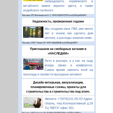
лабрадорита, норвежского и
китайского камня черного цвета, а также
индийского зелёного.
Реклама: ИП Миляновская Н. С. ИНН:911104727675 erid:2SDnjeWbdHU
Надежность, проверенная годами
Мы создаем окна ПВХ уже много
лет и знаем, как сделать дом
уютнее, а расходы энергии ниже.
Реклама: ООО "Линия СК" ИНН 9111030039 erid:2SDnjdvNRt7
Приглашаем на свободные катания в
«НАСЛЕДИИ»
Лето в разгаре, а у нас на льду
всегда свежо и комфортно.
Самое время сменить зной на
прохладу и провести выходные активно!
Дизайн интерьера, визуализации,
планировочные схемы, проекты для
строительства и строительство под ключ.
Звоните +7(978)141-05-03 Адрес:
г.Керчь, пер.Кооперативный д.26
ТЦ "МЕГА" офис 301.
Реклама: ИП Павленко М. Р. ИНН 911103871108 erid:2SDnjcRB4xz