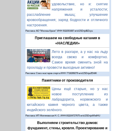
удовольствие, но и: снятие
напряжения и усталости;
расслабление мышц; улучшение
кровообращения; заряд бодрости и отличного
настроения.
Реклама: АО "Москва-Крым" ИНН 9111001687 erid:2SDnjdBZsyu
Приглашаем на свободные катания в
«НАСЛЕДИИ»
Лето в разгаре, а у нас на льду
всегда свежо и комфортно.
Самое время сменить зной на
прохладу и провести выходные активно!
Реклама: Союз мастеров спорта ИНН 7718289279 erid:2SDnje2Eh6K
Памятники от производителя
Цены ещё старые, но у нас
новое поступление из
лабрадорита, норвежского и
китайского камня черного цвета, а также
индийского зелёного.
Реклама: ИП Миляновская Н. С. ИНН:911104727675 erid:2SDnjeWbdHU
Выполняем строительство домов:
фундамент, стены, кровля. Проектирование и