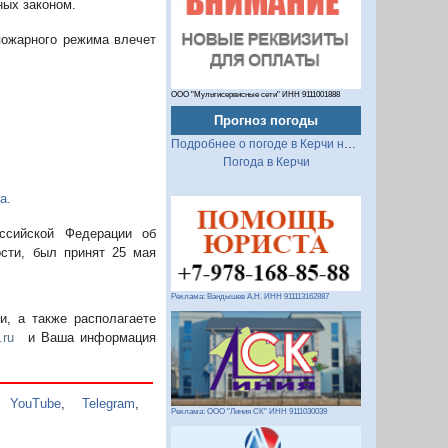
ных законом.
пожарного режима влечет
ООО "Мультисервисные сети" ИНН 9111001888
Прогноз погоды
Подробнее о погоде в Керчи на 2 недели
Погода в Керчи
а.
ссийской Федерации об
сти, был принят 25 мая
Реклама: Вандышев А.Н. ИНН 911113162887
, а также располагаете
.ru
и Ваша информация
,
YouTube
,
Telegram
,
Реклама: ООО "Линия СК" ИНН 9111030039