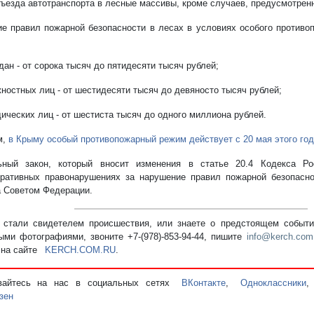
въезда автотранспорта в лесные массивы, кроме случаев, предусмотрен
е правил пожарной безопасности в лесах в условиях особого противо
дан - от сорока тысяч до пятидесяти тысяч рублей;
жностных лиц - от шестидесяти тысяч до девяносто тысяч рублей;
дических лиц - от шестиста тысяч до одного миллиона рублей.
м,
в Крыму особый противопожарный режим действует с 20 мая этого год
ьный закон, который вносит изменения в статье 20.4 Кодекса Ро
ративных правонарушениях за нарушение правил пожарной безопасно
а Советом Федерации.
стали свидетелем происшествия, или знаете о предстоящем событии
ыми фотографиями, звоните +7-(978)-853-94-44,
пишите
info@kerch.com
 на сайте
KERCH.COM.RU
.
вайтесь на нас в социальных сетях
ВКонтакте
,
Одноклассники
зен