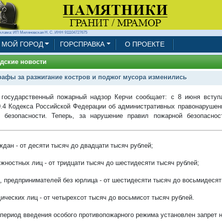
клама: ИП Миляновская Н. С. ИНН 911104727675
МОЙ ГОРОД
ГОРСПРАВКА
О ПРОЕКТЕ
дские новости
афы за разжигание костров и поджог мусора изменились
 государственный пожарный надзор Керчи сообщает: с 8 июня вступ
0.4 Кодекса Российской Федерации об административных правонарушен
 безопасности. Теперь, за нарушение правил пожарной безопасно
:
ждан - от десяти тысяч до двадцати тысяч рублей;
лжностных лиц - от тридцати тысяч до шестидесяти тысяч рублей;
ц, предпринимателей без юрлица - от шестидесяти тысяч до восьмидесят
дических лиц - от четырехсот тысяч до восьмисот тысяч рублей.
 период введения особого противопожарного режима установлен запрет