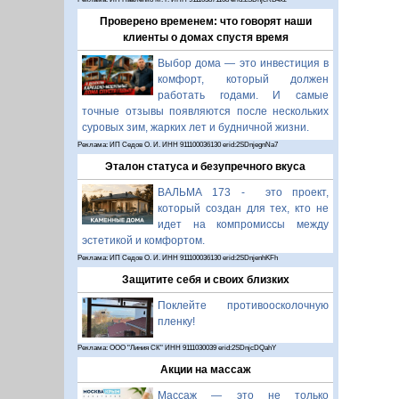
Проверено временем: что говорят наши
клиенты о домах спустя время
Выбор дома — это инвестиция в
комфорт, который должен
работать годами. И самые
точные отзывы появляются после нескольких
суровых зим, жарких лет и будничной жизни.
Реклама: ИП Седов О. И. ИНН 911100036130 erid:2SDnjegnNa7
Эталон статуса и безупречного вкуса
ВАЛЬМА 173 - это проект,
который создан для тех, кто не
идет на компромиссы между
эстетикой и комфортом.
Реклама: ИП Седов О. И. ИНН 911100036130 erid:2SDnjenhKFh
Защитите себя и своих близких
Поклейте противоосколочную
пленку!
Реклама: ООО "Линия СК" ИНН 9111030039 erid:2SDnjcDQahY
Акции на массаж
Массаж — это не только