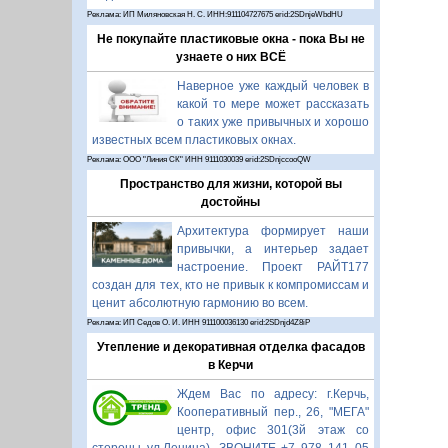
Реклама: ИП Миляновская Н. С. ИНН:911104727675 erid:2SDnjeWbdHU
Не покупайте пластиковые окна - пока Вы не
узнаете о них ВСЁ
Наверное уже каждый человек в
какой то мере может рассказать
о таких уже привычных и хорошо
известных всем пластиковых окнах.
Реклама: ООО "Линия СК" ИНН 9111030039 erid:2SDnjccooQW
Пространство для жизни, которой вы
достойны
Архитектура формирует наши
привычки, а интерьер задает
настроение. Проект РАЙТ177
создан для тех, кто не привык к компромиссам и
ценит абсолютную гармонию во всем.
Реклама: ИП Седов О. И. ИНН 911100036130 erid:2SDnjd4Z8iP
Утепление и декоративная отделка фасадов
в Керчи
Ждем Вас по адресу: г.Керчь,
Кооперативный пер., 26, "МЕГА"
центр, офис 301(3й этаж со