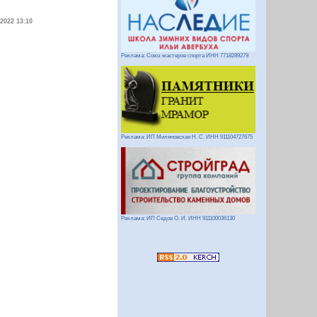
.2022 13:10
Реклама: Союз мастеров спорта ИНН 7718289279
Реклама: ИП Миляновская Н. С. ИНН 911104727675
Реклама: ИП Седов О. И. ИНН 911100036130