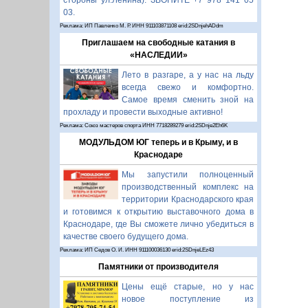
стороны ул.Ленина). ЗВОНИТЕ +7 978 141 05
03.
Реклама: ИП Павленко М. Р. ИНН 911103871108 erid:2SDnjehADdm
Приглашаем на свободные катания в
«НАСЛЕДИИ»
Лето в разгаре, а у нас на льду
всегда свежо и комфортно.
Самое время сменить зной на
прохладу и провести выходные активно!
Реклама: Союз мастеров спорта ИНН 7718289279 erid:2SDnje2Eh6K
МОДУЛЬДОМ ЮГ теперь и в Крыму, и в
Краснодаре
Мы запустили полноценный
производственный комплекс на
территории Краснодарского края
и готовимся к открытию выставочного дома в
Краснодаре, где Вы сможете лично убедиться в
качестве своего будущего дома.
Реклама: ИП Седов О. И. ИНН 911100036130 erid:2SDnjeLEz43
Памятники от производителя
Цены ещё старые, но у нас
новое поступление из