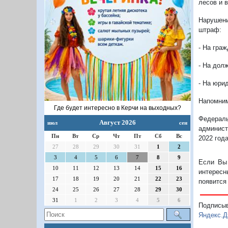
лесов и 
Нарушени
штраф:
- На граж
- На дол
- На юри
Напомни
Где будет интересно в Керчи на выходных?
Федерал
Август 2026
июл
сен
админист
Пн
Вт
Ср
Чт
Пт
Сб
Вс
2022 год
27
28
29
30
31
1
2
3
4
5
6
7
8
9
Если Вы 
10
11
12
13
14
15
16
интересн
17
18
19
20
21
22
23
появится
24
25
26
27
28
29
30
31
1
2
3
4
5
6
Подписы
Яндекс.Д