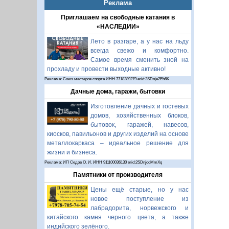
Реклама
Приглашаем на свободные катания в
«НАСЛЕДИИ»
Лето в разгаре, а у нас на льду
всегда свежо и комфортно.
Самое время сменить зной на
прохладу и провести выходные активно!
Реклама: Союз мастеров спорта ИНН 7718289279 erid:2SDnje2Eh6K
Дачные дома, гаражи, бытовки
Изготовление дачных и гостевых
домов, хозяйственных блоков,
бытовок, гаражей, навесов,
киосков, павильонов и других изделий на основе
металлокаркаса – идеальное решение для
жизни и бизнеса.
Реклама: ИП Седов О. И. ИНН 911100036130 erid:2SDnjcoMmXq
Памятники от производителя
Цены ещё старые, но у нас
новое поступление из
лабрадорита, норвежского и
китайского камня черного цвета, а также
индийского зелёного.