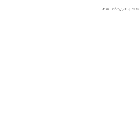
обсудить
4120
|
|
31.05