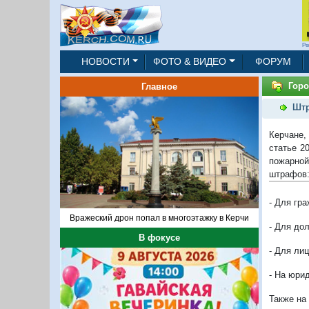
Ре
НОВОСТИ
ФОТО & ВИДЕО
ФОРУМ
Горо
Главное
Штр
Керчане,
статье 2
пожарной
штрафов
- Для гра
Вражеский дрон попал в многоэтажку в Керчи
- Для до
В фокусе
- Для ли
- На юри
Также на