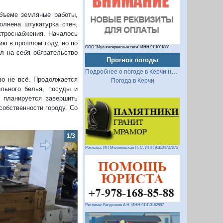
бъеме земляные работы,
олнена штукатурка стен,
ктроснабжения. Началось
ию в прошлом году, но по
ООО "Мультисервисные сети" ИНН 9111001888
л на себя обязательство
Прогноз погоды
Подробнее о погоде в Керчи на 2 недели
во не всё. Продолжается
Погода в Керчи
ельного белья, посуды и
 планируется завершить
собственности городу. Со
2/3
Реклама: ИП Миляновская Н. С. ИНН 911104727675
Реклама: Вандышев А.Н. ИНН 911113162887