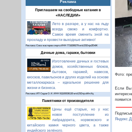
Реклама
П
Приглашаем на свободные катания в
«НАСЛЕДИИ»
Лето в разгаре, а у нас на льду
всегда свежо и комфортно.
Самое время сменить зной на
прохладу и провести выходные активно!
Реклама: Союз мастеров спорта ИНН 7718289279 erid:2SDnje2Eh6K
Дачные дома, гаражи, бытовки
Изготовление дачных и гостевых
домов, хозяйственных блоков,
бытовок, гаражей, навесов,
Фото: пр
киосков, павильонов и других изделий на основе
металлокаркаса – идеальное решение для
жизни и бизнеса.
Если Вы 
интересн
Реклама: ИП Седов О. И. ИНН 911100036130 erid:2SDnjcoMmXq
появится
Памятники от производителя
Цены ещё старые, но у нас
Подписы
новое поступление из
Яндекс.Д
лабрадорита, норвежского и
китайского камня черного цвета, а также
индийского зелёного.