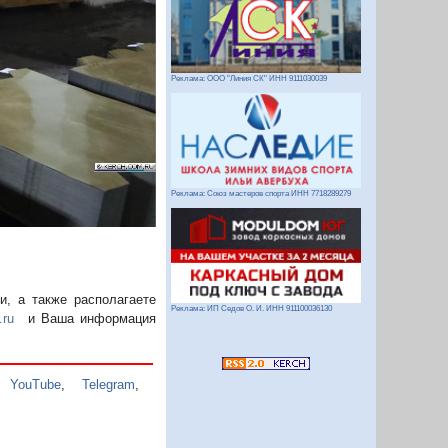
Следующий
Реклама: ООО "Линия СК" ИНН 9111030039
Реклама: Союз мастеров спорта ИНН 7718289279
, а также располагаете
Реклама: ИП Седов О. И. ИНН 911100036130
.ru
и Ваша информация
,
YouTube
,
Telegram
,