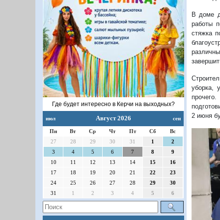
В доме д
работы п
стяжка п
благоуст
различны
завершит
Строител
уборка, 
прочего.
Где будет интересно в Керчи на выходных?
подготов
2 июня б
Август 2026
июл
сен
Пн
Вт
Ср
Чт
Пт
Сб
Вс
27
28
29
30
31
1
2
3
4
5
6
7
8
9
10
11
12
13
14
15
16
17
18
19
20
21
22
23
24
25
26
27
28
29
30
31
1
2
3
4
5
6