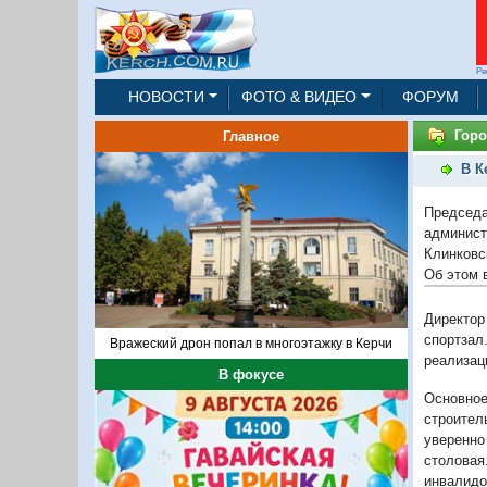
Ре
НОВОСТИ
ФОТО & ВИДЕО
ФОРУМ
Горо
Главное
В К
Председа
админис
Клинковс
Об этом 
Директор
спортзал
Вражеский дрон попал в многоэтажку в Керчи
реализац
В фокусе
Основное
строител
уверенно
столова
инвалидо