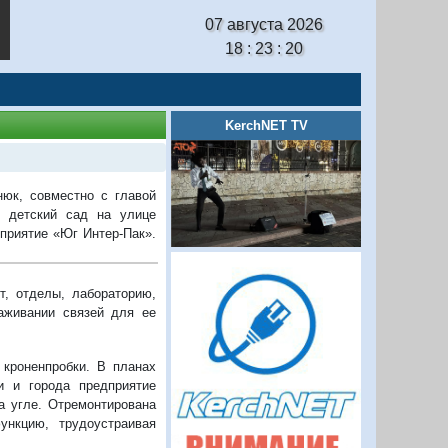
07 августа 2026
18 : 23 : 21
KerchNET TV
юк, совместно с главой
 детский сад на улице
приятие «Юг Интер-Пак».
т, отделы, лабораторию,
лаживании связей для ее
 кроненпробки. В планах
и и города предприятие
а угле. Отремонтирована
нкцию, трудоустраивая