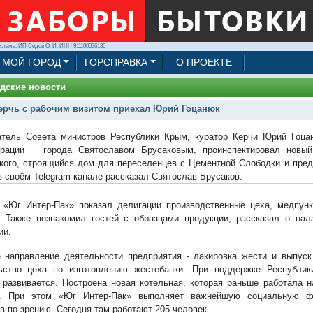
клама: ИП Седов О. И. ИНН 911100036130
МОЙ ГОРОД
ГОРСПРАВКА
О ПРОЕКТЕ
дские новости
ерчь с рабочим визитом приехал Юрий Гоцанюк
тель Совета министров Республики Крым, куратор Керчи Юрий Гоцан
трации города Святославом Брусаковым, проинспектировал новый
кого, строящийся дом для переселенцев с Цементной Слободки и пред
в своём Telegram-канале рассказал Святослав Брусаков.
 «Юг Интер-Пак» показал делигации производственные цеха, медпунк
. Также познакомил гостей с образцами продукции, рассказал о на
ии.
 направление деятельности предприятия - лакировка жести и выпуск
ьство цеха по изготовлению жестебанки. При поддержке Республик
 развивается. Построена новая котельная, которая раньше работала н
я. При этом «Юг Интер-Пак» выполняет важнейшую социальную фу
в по зрению. Сегодня там работают 205 человек.