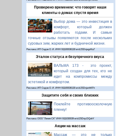
Проверено временем: что говорят наши
клиенты о домах спустя время
Выбор дома — это инвестиция в
комфорт, который должен
работать годами. И самые
точные отзывы появляются после нескольких
суровых зим, жарких лет и будничной жизни.
Реклама: ИП Седов О. И. ИНН 911100036130 erid:2SDnjegnNa7
Эталон статуса и безупречного вкуса
ВАЛЬМА 173 - это проект,
который создан для тех, кто не
идет на компромиссы между
эстетикой и комфортом.
Реклама: ИП Седов О. И. ИНН 911100036130 erid:2SDnjenhKFh
Защитите себя и своих близких
Поклейте противоосколочную
пленку!
Реклама: ООО "Линия СК" ИНН 9111030039 erid:2SDnjcDQahY
Акции на массаж
Массаж — это не только