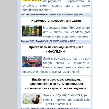
лабрадорита, норвежского и
китайского камня черного цвета, а также
индийского зелёного.
Реклама: ИП Миляновская Н. С. ИНН:911104727675 erid:2SDnjeWbdHU
Надежность, проверенная годами
Мы создаем окна ПВХ уже много
лет и знаем, как сделать дом
уютнее, а расходы энергии ниже.
Реклама: ООО "Линия СК" ИНН 9111030039 erid:2SDnjdvNRt7
Приглашаем на свободные катания в
«НАСЛЕДИИ»
Лето в разгаре, а у нас на льду
всегда свежо и комфортно.
Самое время сменить зной на
прохладу и провести выходные активно!
Дизайн интерьера, визуализации,
планировочные схемы, проекты для
строительства и строительство под ключ.
Звоните +7(978)141-05-03 Адрес:
г.Керчь, пер.Кооперативный д.26
ТЦ "МЕГА" офис 301.
Реклама: ИП Павленко М. Р. ИНН 911103871108 erid:2SDnjcRB4xz