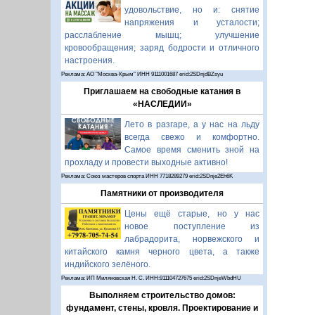
удовольствие, но и: снятие
напряжения и усталости;
расслабление мышц; улучшение
кровообращения; заряд бодрости и отличного
настроения.
Реклама: АО "Москва-Крым" ИНН 9111001687 erid:2SDnjdBZsyu
Приглашаем на свободные катания в
«НАСЛЕДИИ»
Лето в разгаре, а у нас на льду
всегда свежо и комфортно.
Самое время сменить зной на
прохладу и провести выходные активно!
Реклама: Союз мастеров спорта ИНН 7718289279 erid:2SDnje2Eh6K
Памятники от производителя
Цены ещё старые, но у нас
новое поступление из
лабрадорита, норвежского и
китайского камня черного цвета, а также
индийского зелёного.
Реклама: ИП Миляновская Н. С. ИНН:911104727675 erid:2SDnjeWbdHU
Выполняем строительство домов:
фундамент, стены, кровля. Проектирование и