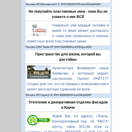
Реклама: ИП Миляновская Н. С. ИНН:911104727675 erid:2SDnjeWbdHU
Не покупайте пластиковые окна - пока Вы не
узнаете о них ВСЁ
Наверное уже каждый человек в
какой то мере может рассказать
о таких уже привычных и хорошо
известных всем пластиковых окнах.
Реклама: ООО "Линия СК" ИНН 9111030039 erid:2SDnjccooQW
Пространство для жизни, которой вы
достойны
Архитектура формирует наши
привычки, а интерьер задает
настроение. Проект РАЙТ177
создан для тех, кто не привык к компромиссам и
ценит абсолютную гармонию во всем.
Реклама: ИП Седов О. И. ИНН 911100036130 erid:2SDnjd4Z8iP
Утепление и декоративная отделка фасадов
в Керчи
Ждем Вас по адресу: г.Керчь,
Кооперативный пер., 26, "МЕГА"
центр, офис 301(3й этаж со