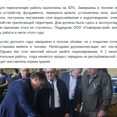
ля переселенцев работы выполнены на 82%. Завершены в полном о
о устройству фундамента, перекрыта кровля, установлены окна, вып
ола, построены внутренние сети водоснабжения и водоотведения, эле
ройство прилегающей территории. Дом должны были сдать в эксплуатац
м причинам этого не случилось. Подрядчик ООО «Главпромстрой» взя
ь работы в июле этого года.
ьство детского сада завершено в полном объёме, но к открытию гото
установка мебели и техники. Необходима доукомплектация: нет пост
 Однако без этих мелочей нельзя пройти лицензирование. К 1 июня
ительные работы, тогда начнется процесс передачи из республиканской 
удет выставлена охрана здания.
1/3