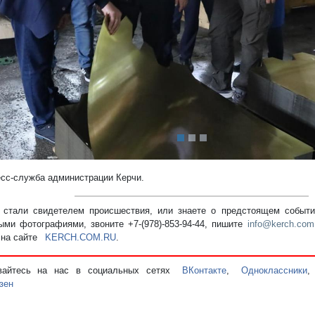
редыдущий
есс-служба администрации Керчи.
стали свидетелем происшествия, или знаете о предстоящем событии
ыми фотографиями, звоните +7-(978)-853-94-44,
пишите
info@kerch.com
 на сайте
KERCH.COM.RU
.
вайтесь на нас в социальных сетях
ВКонтакте
,
Одноклассники
зен