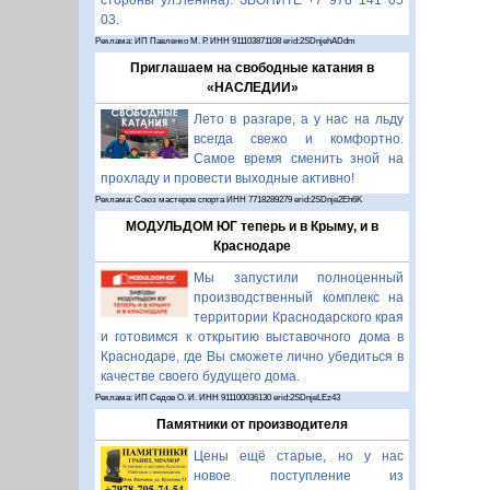
стороны ул.Ленина). ЗВОНИТЕ +7 978 141 05
03.
Реклама: ИП Павленко М. Р. ИНН 911103871108 erid:2SDnjehADdm
Приглашаем на свободные катания в
«НАСЛЕДИИ»
Лето в разгаре, а у нас на льду
всегда свежо и комфортно.
Самое время сменить зной на
прохладу и провести выходные активно!
Реклама: Союз мастеров спорта ИНН 7718289279 erid:2SDnje2Eh6K
МОДУЛЬДОМ ЮГ теперь и в Крыму, и в
Краснодаре
Мы запустили полноценный
производственный комплекс на
территории Краснодарского края
и готовимся к открытию выставочного дома в
Краснодаре, где Вы сможете лично убедиться в
качестве своего будущего дома.
Реклама: ИП Седов О. И. ИНН 911100036130 erid:2SDnjeLEz43
Памятники от производителя
Цены ещё старые, но у нас
новое поступление из