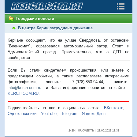
Городские новости
В центре Керчи затруднено движение
Керчане сообщают, что на улице Свердлова, от остановки
"Военкомат", образовался автомобильный затор. Стоит и
Адмиралтейский проезд. Примечательно, что о ДТП не
сообщается.
Если Вы стали свидетелем происшествия, или знаете о
предстоящем событии, а также располагаете интересными
фотографиями, звоните +7-(978)-853-94-44,
пишите
info@kerch.com.ru
и Ваша информация появится на сайте
KERCH.COM.RU
.
Подписывайтесь на нас в социальных сетях
ВКонтакте
,
Одноклассники
,
YouTube
,
Telegram
,
Яндекс.Дзен
обсудить
2429
|
|
21.05.2022 11:33