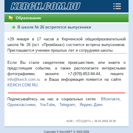
Образование
В школе № 26 встретятся выпускники
<29 января в 17 часов в Керченской общеобразовательной
школе № 26 (ост. «Промбаза») состоится встреча выпускников.
Приглашаются ученики прошлых лет и сотрудники школы.
Если Вы стали свидетелем происшествия, или знаете о
предстоящем событии, а также располагаете интересными
фотографиями, звоните +7-(978)-853-94-44,
пишите
info@kerch.com.ru
и Ваша информация появится на сайте
KERCH.COM.RU
.
Подписывайтесь на нас в социальных сетях
ВКонтакте
,
Одноклассники
,
YouTube
,
Telegram
,
Яндекс.Дзен
обсудить
4130
|
|
26.01.2010 16:35
Copyright © KerchNET ® 2003-2026