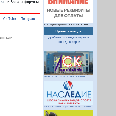
.ru
и Ваша информация
,
YouTube
,
Telegram
,
ООО "Мультисервисные сети" ИНН 9111001888
Прогноз погоды
Подробнее о погоде в Керчи на 2 недели
.2010 14:07
Погода в Керчи
Реклама: ООО "Линия СК" ИНН 9111030039
Реклама: Союз мастеров спорта ИНН 7718289279