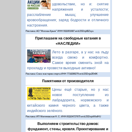
удовольствие, но и: снятие
напряжения и усталости;
расслабление мышц; улучшение
кровообращения; заряд бодрости и отличного
настроения.
Реклама: АО "Москва-Крым" ИНН 9111001687 erid:2SDnjdBZsyu
Приглашаем на свободные катания в
«НАСЛЕДИИ»
Лето в разгаре, а у нас на льду
всегда свежо и комфортно.
Самое время сменить зной на
прохладу и провести выходные активно!
Реклама: Союз мастеров спорта ИНН 7718289279 erid:2SDnje2Eh6K
Памятники от производителя
Цены ещё старые, но у нас
новое поступление из
лабрадорита, норвежского и
китайского камня черного цвета, а также
индийского зелёного.
Реклама: ИП Миляновская Н. С. ИНН:911104727675 erid:2SDnjeWbdHU
Выполняем строительство домов:
фундамент, стены, кровля. Проектирование и