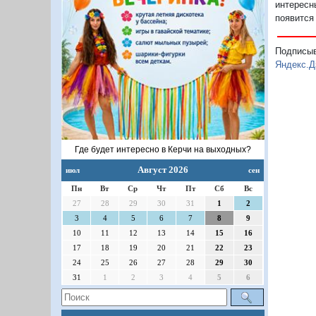
интересн
появится
Подписы
Яндекс.Д
Где будет интересно в Керчи на выходных?
Август 2026
июл
сен
Пн
Вт
Ср
Чт
Пт
Сб
Вс
27
28
29
30
31
1
2
3
4
5
6
7
8
9
10
11
12
13
14
15
16
17
18
19
20
21
22
23
24
25
26
27
28
29
30
31
1
2
3
4
5
6