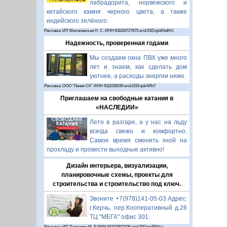
лабрадорита, норвежского и
китайского камня черного цвета, а также
индийского зелёного.
Реклама: ИП Миляновская Н. С. ИНН:911104727675 erid:2SDnjeWbdHU
Надежность, проверенная годами
Мы создаем окна ПВХ уже много
лет и знаем, как сделать дом
уютнее, а расходы энергии ниже.
Реклама: ООО "Линия СК" ИНН 9111030039 erid:2SDnjdvNRt7
Приглашаем на свободные катания в
«НАСЛЕДИИ»
Лето в разгаре, а у нас на льду
всегда свежо и комфортно.
Самое время сменить зной на
прохладу и провести выходные активно!
Дизайн интерьера, визуализации,
планировочные схемы, проекты для
строительства и строительство под ключ.
Звоните +7(978)141-05-03 Адрес:
г.Керчь, пер.Кооперативный д.26
ТЦ "МЕГА" офис 301.
Реклама: ИП Павленко М. Р. ИНН 911103871108 erid:2SDnjcRB4xz