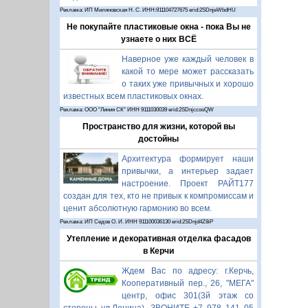
Реклама: ИП Миляновская Н. С. ИНН:911104727675 erid:2SDnjeWbdHU
Не покупайте пластиковые окна - пока Вы не
узнаете о них ВСЁ
Наверное уже каждый человек в
какой то мере может рассказать
о таких уже привычных и хорошо
известных всем пластиковых окнах.
Реклама: ООО "Линия СК" ИНН 9111030039 erid:2SDnjccooQW
Пространство для жизни, которой вы
достойны
Архитектура формирует наши
привычки, а интерьер задает
настроение. Проект РАЙТ177
создан для тех, кто не привык к компромиссам и
ценит абсолютную гармонию во всем.
Реклама: ИП Седов О. И. ИНН 911100036130 erid:2SDnjd4Z8iP
Утепление и декоративная отделка фасадов
в Керчи
Ждем Вас по адресу: г.Керчь,
Кооперативный пер., 26, "МЕГА"
центр, офис 301(3й этаж со