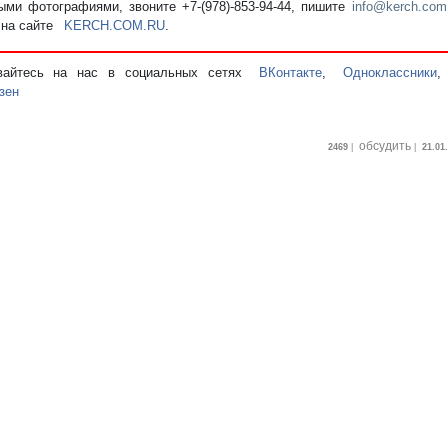
ыми фотографиями, звоните +7-(978)-853-94-44,
пишите
info@kerch.com
 на сайте
KERCH.COM.RU
.
вайтесь на нас в социальных сетях
ВКонтакте
,
Одноклассники
зен
обсудить
2469
|
|
21.01