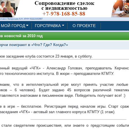
клама: Вандышев А.Н. ИНН 911113162887
МОЙ ГОРОД
ГОРСПРАВКА
О ПРОЕКТЕ
в новостей за 2010 год
ерчи поиграют в «Что? Где? Когда?»
ое заседание клуба состоится 23 января, в субботу.
нный ведущий «ЧГК» - Александр Головач, преподаватель Керченск
го технологического института. В жюри – преподаватели КГМТУ.
инаем, что в интеллектуальной игре могут принять участие любые
ников – 6 человек). Будет задано 45 вопросов различной тематик
тавляются знатоками в письменном виде. Победитель получает все! :)
е в игре – бесплатное. Регистрация перед началом игры. Старт сраж
заседания «ЧГК» - актовый зал главного корпуса КГМТУ (1 этаж).
стали свидетелем происшествия, или знаете о предстоящем событии