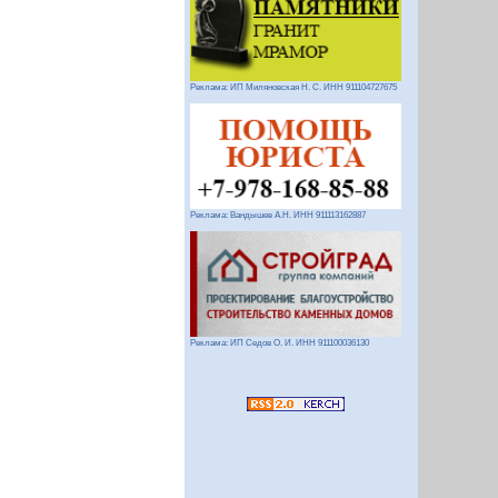
Реклама: ИП Миляновская Н. С. ИНН 911104727675
Реклама: Вандышев А.Н. ИНН 911113162887
Реклама: ИП Седов О. И. ИНН 911100036130