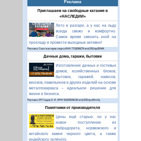
Реклама
Приглашаем на свободные катания в
«НАСЛЕДИИ»
Лето в разгаре, а у нас на льду
всегда свежо и комфортно.
Самое время сменить зной на
прохладу и провести выходные активно!
Реклама: Союз мастеров спорта ИНН 7718289279 erid:2SDnje2Eh6K
Дачные дома, гаражи, бытовки
Изготовление дачных и гостевых
домов, хозяйственных блоков,
бытовок, гаражей, навесов,
киосков, павильонов и других изделий на основе
металлокаркаса – идеальное решение для
жизни и бизнеса.
Реклама: ИП Седов О. И. ИНН 911100036130 erid:2SDnjcoMmXq
Памятники от производителя
Цены ещё старые, но у нас
новое поступление из
лабрадорита, норвежского и
китайского камня черного цвета, а также
индийского зелёного.