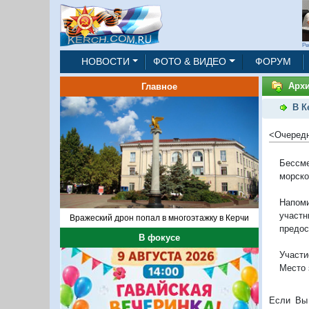
Ре
НОВОСТИ
ФОТО & ВИДЕО
ФОРУМ
Архи
Главное
В К
<Очередн
Бессме
морско
Напом
участ
Вражеский дрон попал в многоэтажку в Керчи
предос
В фокусе
Участи
Место 
Если Вы 