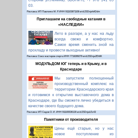
стороны ул.Ленина). ЗВОНИТЕ +7 978 141 05
03.
Реклама: ИП Павленко М. Р. ИНН 911103871108 erid:2SDnjehADdm
Приглашаем на свободные катания в
«НАСЛЕДИИ»
Лето в разгаре, а у нас на льду
всегда свежо и комфортно.
Самое время сменить зной на
прохладу и провести выходные активно!
Реклама: Союз мастеров спорта ИНН 7718289279 erid:2SDnje2Eh6K
МОДУЛЬДОМ ЮГ теперь и в Крыму, и в
Краснодаре
Мы запустили полноценный
производственный комплекс на
территории Краснодарского края
и готовимся к открытию выставочного дома в
Краснодаре, где Вы сможете лично убедиться в
качестве своего будущего дома.
Реклама: ИП Седов О. И. ИНН 911100036130 erid:2SDnjeLEz43
Памятники от производителя
Цены ещё старые, но у нас
новое поступление из