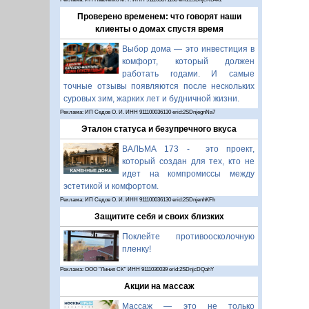
Проверено временем: что говорят наши
клиенты о домах спустя время
Выбор дома — это инвестиция в
комфорт, который должен
работать годами. И самые
точные отзывы появляются после нескольких
суровых зим, жарких лет и будничной жизни.
Реклама: ИП Седов О. И. ИНН 911100036130 erid:2SDnjegnNa7
Эталон статуса и безупречного вкуса
ВАЛЬМА 173 - это проект,
который создан для тех, кто не
идет на компромиссы между
эстетикой и комфортом.
Реклама: ИП Седов О. И. ИНН 911100036130 erid:2SDnjenhKFh
Защитите себя и своих близких
Поклейте противоосколочную
пленку!
Реклама: ООО "Линия СК" ИНН 9111030039 erid:2SDnjcDQahY
Акции на массаж
Массаж — это не только