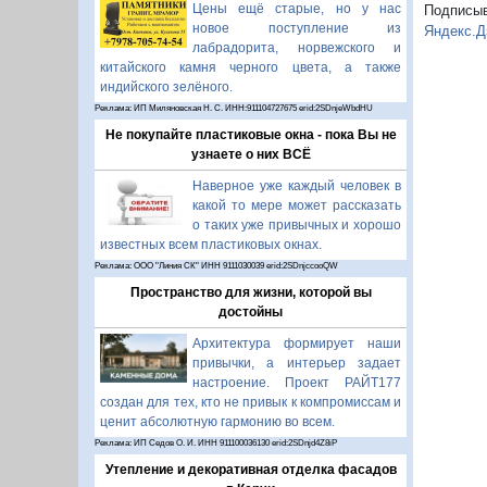
Цены ещё старые, но у нас
Подписы
новое поступление из
Яндекс.Д
лабрадорита, норвежского и
китайского камня черного цвета, а также
индийского зелёного.
Реклама: ИП Миляновская Н. С. ИНН:911104727675 erid:2SDnjeWbdHU
Не покупайте пластиковые окна - пока Вы не
узнаете о них ВСЁ
Наверное уже каждый человек в
какой то мере может рассказать
о таких уже привычных и хорошо
известных всем пластиковых окнах.
Реклама: ООО "Линия СК" ИНН 9111030039 erid:2SDnjccooQW
Пространство для жизни, которой вы
достойны
Архитектура формирует наши
привычки, а интерьер задает
настроение. Проект РАЙТ177
создан для тех, кто не привык к компромиссам и
ценит абсолютную гармонию во всем.
Реклама: ИП Седов О. И. ИНН 911100036130 erid:2SDnjd4Z8iP
Утепление и декоративная отделка фасадов