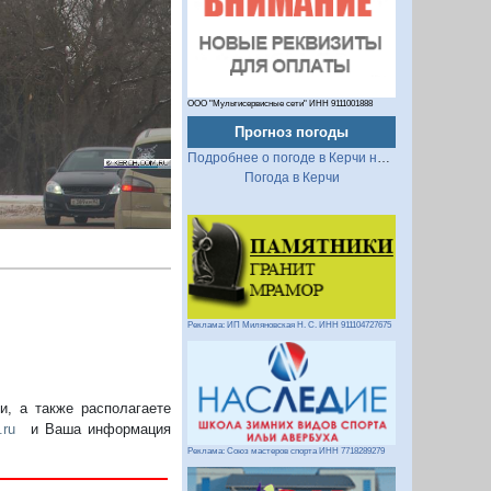
Следующий
ООО "Мультисервисные сети" ИНН 9111001888
Прогноз погоды
Подробнее о погоде в Керчи на 2 недели
Погода в Керчи
Реклама: ИП Миляновская Н. С. ИНН 911104727675
, а также располагаете
.ru
и Ваша информация
Реклама: Союз мастеров спорта ИНН 7718289279