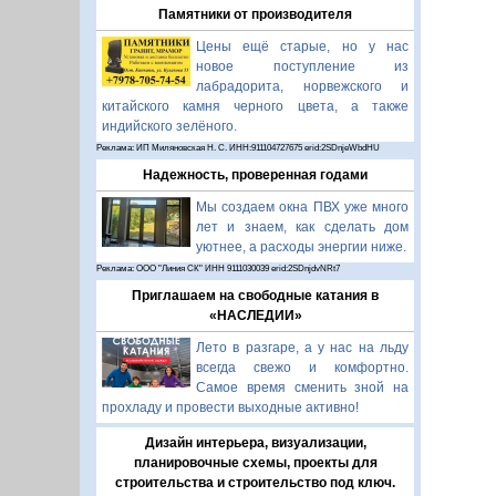
Памятники от производителя
Цены ещё старые, но у нас
новое поступление из
лабрадорита, норвежского и
китайского камня черного цвета, а также
индийского зелёного.
Реклама: ИП Миляновская Н. С. ИНН:911104727675 erid:2SDnjeWbdHU
Надежность, проверенная годами
Мы создаем окна ПВХ уже много
лет и знаем, как сделать дом
уютнее, а расходы энергии ниже.
Реклама: ООО "Линия СК" ИНН 9111030039 erid:2SDnjdvNRt7
Приглашаем на свободные катания в
«НАСЛЕДИИ»
Лето в разгаре, а у нас на льду
всегда свежо и комфортно.
Самое время сменить зной на
прохладу и провести выходные активно!
Дизайн интерьера, визуализации,
планировочные схемы, проекты для
строительства и строительство под ключ.