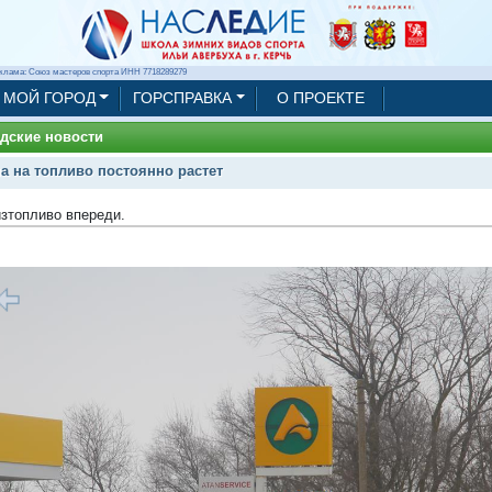
клама: Союз мастеров спорта ИНН 7718289279
МОЙ ГОРОД
ГОРСПРАВКА
О ПРОЕКТЕ
дские новости
а на топливо постоянно растет
изтопливо впереди.
1/4