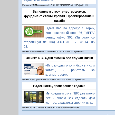
индийского зелёного.
Реклама: ИП Миляновская Н. С. ИНН:911104727675 erid:2SDnjeWbdHU
Выполняем строительство домов:
фундамент, стены, кровля. Проектирование и
дизайн
Ждем Вас по адресу: г. Керчь,
Кооперативный пер., 26, "МЕГА"
центр, офис 301 (3й этаж со
стороны ул. Ленина). ЗВОНИТЕ +7 978 141 05
03.
Реклама: ИП Павленко М. Р. ИНН 911103871108 erid:2SDnjesXBWa
Ошибка №4. Одни очки на все случаи жизни
«Куплю одни очки и буду в них и
читать, и работать за
компьютером».
Реклама: ИП Третьяков А. П. ИНН 911100089407 erid:2SDnjd5TWYb
Надежность, проверенная годами
Мы создаем окна ПВХ уже много
лет и знаем, как сделать дом
уютнее, а расходы энергии ниже.
Реклама: ООО "Линия СК" ИНН 9111030039 erid:2SDnjdvNRt7