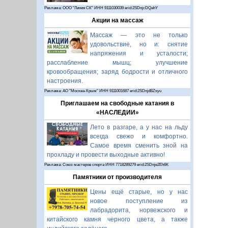
Реклама: ООО "Линия СК" ИНН 9111030039 erid:2SDnjcDQahY
Акции на массаж
Массаж — это не только
удовольствие, но и: снятие
напряжения и усталости;
расслабление мышц; улучшение
кровообращения; заряд бодрости и отличного
настроения.
Реклама: АО "Москва-Крым" ИНН 9111001687 erid:2SDnjdBZsyu
Приглашаем на свободные катания в
«НАСЛЕДИИ»
Лето в разгаре, а у нас на льду
всегда свежо и комфортно.
Самое время сменить зной на
прохладу и провести выходные активно!
Реклама: Союз мастеров спорта ИНН 7718289279 erid:2SDnje2Eh6K
Памятники от производителя
Цены ещё старые, но у нас
новое поступление из
лабрадорита, норвежского и
китайского камня черного цвета, а также