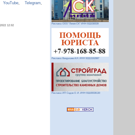
,
YouTube
,
Telegram
,
Реклама: ООО "Линия СК" ИНН 9111030039
.2022 12:02
Реклама: Вандышев А.Н. ИНН 911113162887
Реклама: ИП Седов О. И. ИНН 911100036130