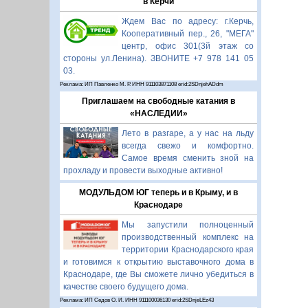
в Керчи
Ждем Вас по адресу: г.Керчь,
Кооперативный пер., 26, "МЕГА"
центр, офис 301(3й этаж со
стороны ул.Ленина). ЗВОНИТЕ +7 978 141 05
03.
Реклама: ИП Павленко М. Р. ИНН 911103871108 erid:2SDnjehADdm
Приглашаем на свободные катания в
«НАСЛЕДИИ»
Лето в разгаре, а у нас на льду
всегда свежо и комфортно.
Самое время сменить зной на
прохладу и провести выходные активно!
МОДУЛЬДОМ ЮГ теперь и в Крыму, и в
Краснодаре
Мы запустили полноценный
производственный комплекс на
территории Краснодарского края
и готовимся к открытию выставочного дома в
Краснодаре, где Вы сможете лично убедиться в
качестве своего будущего дома.
Реклама: ИП Седов О. И. ИНН 911100036130 erid:2SDnjeLEz43