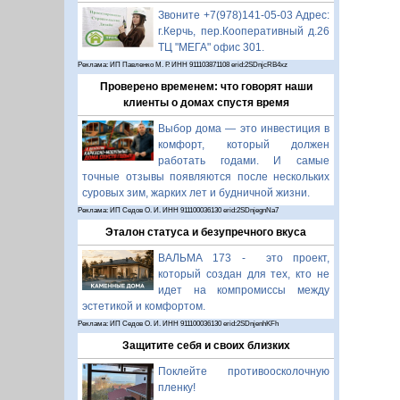
Звоните +7(978)141-05-03 Адрес:
г.Керчь, пер.Кооперативный д.26
ТЦ "МЕГА" офис 301.
Реклама: ИП Павленко М. Р. ИНН 911103871108 erid:2SDnjcRB4xz
Проверено временем: что говорят наши
клиенты о домах спустя время
Выбор дома — это инвестиция в
комфорт, который должен
работать годами. И самые
точные отзывы появляются после нескольких
суровых зим, жарких лет и будничной жизни.
Реклама: ИП Седов О. И. ИНН 911100036130 erid:2SDnjegnNa7
Эталон статуса и безупречного вкуса
ВАЛЬМА 173 - это проект,
который создан для тех, кто не
идет на компромиссы между
эстетикой и комфортом.
Реклама: ИП Седов О. И. ИНН 911100036130 erid:2SDnjenhKFh
Защитите себя и своих близких
Поклейте противоосколочную
пленку!