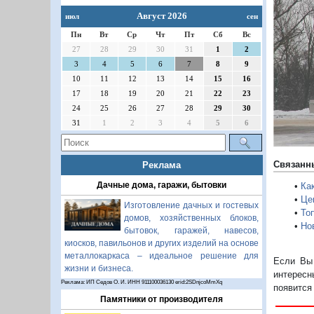
П
Август 2026
июл
сен
Пн
Вт
Ср
Чт
Пт
Сб
Вс
27
28
29
30
31
1
2
3
4
5
6
7
8
9
10
11
12
13
14
15
16
17
18
19
20
21
22
23
24
25
26
27
28
29
30
31
1
2
3
4
5
6
Связанн
Реклама
Дачные дома, гаражи, бытовки
•
Ка
•
Це
Изготовление дачных и гостевых
•
То
домов, хозяйственных блоков,
•
Но
бытовок, гаражей, навесов,
киосков, павильонов и других изделий на основе
металлокаркаса – идеальное решение для
Если Вы 
жизни и бизнеса.
интересн
Реклама: ИП Седов О. И. ИНН 911100036130 erid:2SDnjcoMmXq
появится
Памятники от производителя