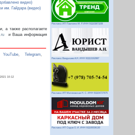
добавлено видео)
 им. Гайдара (видео)
Реклама: ИП Павленко М. Р. ИНН 911103871108
, а также располагаете
.ru
и Ваша информация
,
YouTube
,
Telegram
,
Реклама: Вандышев А.Н. ИНН 911113162887
.2021 10:12
Реклама: ИП Миляновская Н. С. ИНН 911104727675
Реклама: ИП Седов О. И. ИНН 911100036130