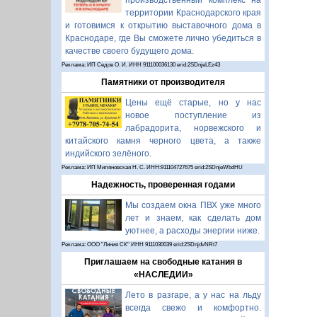
производственный комплекс на
территории Краснодарского края
и готовимся к открытию выставочного дома в
Краснодаре, где Вы сможете лично убедиться в
качестве своего будущего дома.
Реклама: ИП Седов О. И. ИНН 911100036130 erid:2SDnjeLEz43
Памятники от производителя
Цены ещё старые, но у нас
новое поступление из
лабрадорита, норвежского и
китайского камня черного цвета, а также
индийского зелёного.
Реклама: ИП Миляновская Н. С. ИНН:911104727675 erid:2SDnjeWbdHU
Надежность, проверенная годами
Мы создаем окна ПВХ уже много
лет и знаем, как сделать дом
уютнее, а расходы энергии ниже.
Реклама: ООО "Линия СК" ИНН 9111030039 erid:2SDnjdvNRt7
Приглашаем на свободные катания в
«НАСЛЕДИИ»
Лето в разгаре, а у нас на льду
всегда свежо и комфортно.