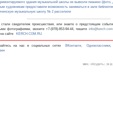
 ремонтируемого здания музыкальной школы не вывезли пианино (фото, 
ым художникам предоставили возможность заниматься в зале библиотеки
рченскую музыкальную школу № 2 расселили
стали свидетелем происшествия, или знаете о предстоящем событии
ыми фотографиями, звоните +7-(978)-853-94-44,
пишите
info@kerch.com
 на сайте
KERCH.COM.RU
.
вайтесь на нас в социальных сетях
ВКонтакте
,
Одноклассники
зен
обсудить
3803
|
|
15.12