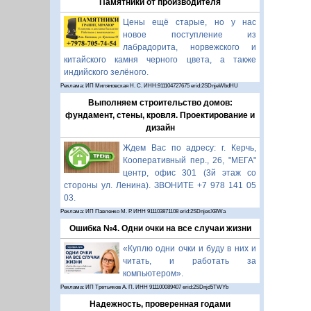
Памятники от производителя
Цены ещё старые, но у нас
новое поступление из
лабрадорита, норвежского и
китайского камня черного цвета, а также
индийского зелёного.
Реклама: ИП Миляновская Н. С. ИНН:911104727675 erid:2SDnjeWbdHU
Выполняем строительство домов:
фундамент, стены, кровля. Проектирование и
дизайн
Ждем Вас по адресу: г. Керчь,
Кооперативный пер., 26, "МЕГА"
центр, офис 301 (3й этаж со
стороны ул. Ленина). ЗВОНИТЕ +7 978 141 05
03.
Реклама: ИП Павленко М. Р. ИНН 911103871108 erid:2SDnjesXBWa
Ошибка №4. Одни очки на все случаи жизни
«Куплю одни очки и буду в них и
читать, и работать за
компьютером».
Реклама: ИП Третьяков А. П. ИНН 911100089407 erid:2SDnjd5TWYb
Надежность, проверенная годами