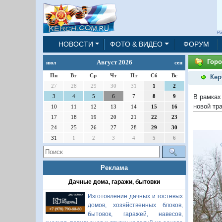
Ре
НОВОСТИ
ФОТО & ВИДЕО
ФОРУМ
Горо
Август 2026
июл
сен
Пн
Вт
Ср
Чт
Пт
Сб
Вс
Кер
27
28
29
30
31
1
2
В рамках
3
4
5
6
7
8
9
новой тр
10
11
12
13
14
15
16
17
18
19
20
21
22
23
24
25
26
27
28
29
30
31
1
2
3
4
5
6
Реклама
Дачные дома, гаражи, бытовки
Изготовление дачных и гостевых
домов, хозяйственных блоков,
бытовок, гаражей, навесов,