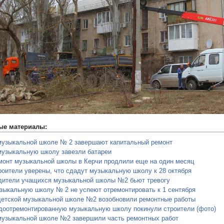
редыдущий
ые материалы:
музыкальной школе № 2 завершают капитальный ремонт
музыкальную школу завезли батареи
монт музыкальной школы в Керчи продлили еще на один месяц
роители уверены, что сдадут музыкальную школу к 28 октября
дители учащихся музыкальной школы №2 бьют тревогу
зыкальную школу № 2 не успеют отремонтировать к 1 сентября
детской музыкальной школе №2 возобновили ремонтные работы
доотремонтированную музыкальную школу покинули строители (фото)
музыкальной школе №2 завершили часть ремонтных работ