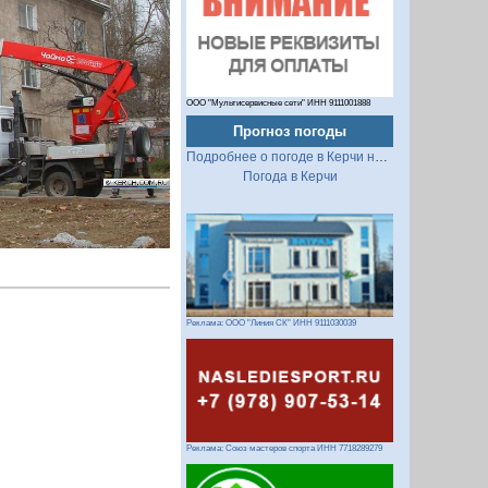
Следующий
ООО "Мультисервисные сети" ИНН 9111001888
Прогноз погоды
Подробнее о погоде в Керчи на 2 недели
Погода в Керчи
Реклама: ООО "Линия СК" ИНН 9111030039
Реклама: Союз мастеров спорта ИНН 7718289279