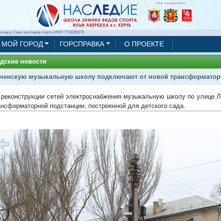
клама: Союз мастеров спорта ИНН 7718289279
МОЙ ГОРОД
ГОРСПРАВКА
О ПРОЕКТЕ
дские новости
ченскую музыкальную школу подключают от новой трансформатор
 реконструкции сетей электроснабжения музыкальную школу по улице Л
ансформаторной подстанции, построенной для детского сада.
1/21