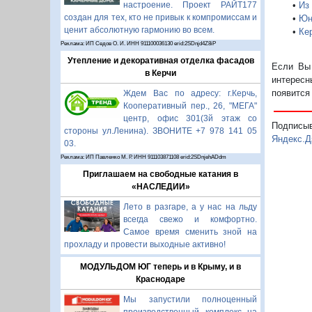
•
Из
настроение. Проект РАЙТ177
создан для тех, кто не привык к компромиссам и
•
Юн
ценит абсолютную гармонию во всем.
•
Ке
Реклама: ИП Седов О. И. ИНН 911100036130 erid:2SDnjd4Z8iP
Утепление и декоративная отделка фасадов
Если Вы 
в Керчи
интересн
появится
Ждем Вас по адресу: г.Керчь,
Кооперативный пер., 26, "МЕГА"
центр, офис 301(3й этаж со
Подписы
стороны ул.Ленина). ЗВОНИТЕ +7 978 141 05
Яндекс.Д
03.
Реклама: ИП Павленко М. Р. ИНН 911103871108 erid:2SDnjehADdm
Приглашаем на свободные катания в
«НАСЛЕДИИ»
Лето в разгаре, а у нас на льду
всегда свежо и комфортно.
Самое время сменить зной на
прохладу и провести выходные активно!
МОДУЛЬДОМ ЮГ теперь и в Крыму, и в
Краснодаре
Мы запустили полноценный