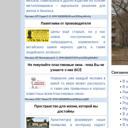
киосков, павильонов и других изделий на основе
металлокаркаса – идеальное решение для
П
жизни и бизнеса.
Реклама: ИП Седов О. И. ИНН 911100036130 erid:2SDnjcoMmXq
Памятники от производителя
Цены ещё старые, но у нас
новое поступление из
лабрадорита, норвежского и
китайского камня черного цвета, а также
индийского зелёного.
Реклама: ИП Миляновская Н. С. ИНН:911104727675 erid:2SDnjeWbdHU
Не покупайте пластиковые окна - пока Вы не
узнаете о них ВСЁ
Связанн
Наверное уже каждый человек в
•
В 
какой то мере может рассказать
•
В 
о таких уже привычных и хорошо
•
Ре
известных всем пластиковых окнах.
•
Ст
Реклама: ООО "Линия СК" ИНН 9111030039 erid:2SDnjccooQW
•
Ро
Пространство для жизни, которой вы
•
Му
достойны
•
В 
•
Не
Архитектура формирует наши
•
В 
привычки, а интерьер задает