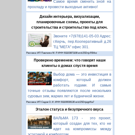
Самое время сменить зной на
прохладу и провести выходные активно!
Дизайн интерьера, визуализации,
планировочные схемы, проекты для
строительства и строительство под ключ.
Звоните +7(978)141-05-03 Адрес:
г.Керчь, пер.Кооперативный д.26
ТЦ "МЕГА" офис 301.
Реклама: ИП Павленко М. Р. ИНН 911103871108 erid:2SDnjcRB4xz
Проверено временем: что говорят наши
клиенты о домах спустя время
Выбор дома — это инвестиция в
комфорт, который должен
работать годами. И самые
точные отзывы появляются после нескольких
суровых зим, жарких лет и будничной жизни.
Реклама: ИП Седов О. И. ИНН 911100036130 erid:2SDnjegnNa7
Эталон статуса и безупречного вкуса
ВАЛЬМА 173 - это проект,
который создан для тех, кто не
идет на компромиссы между
эстетикой и комфортом.