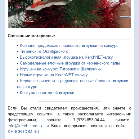
Связанные материалы:
•
Керчане продолжают приносить игрушки на конкурс
•
Тигренок из Октябрьского
•
Высокотехнологичная игрушка на KerchNET-ёлку
•
Самодельные ёлочные игрушки от керченского папы
•
Игрушки на конкурс: Тигренок и Щелкунчик
•
Новые игрушки на KerchNET-елочку
•
Керчане принесли в редакцию первые ёлочные игрушки
на конкурс
•
Конкурс новогодней игрушки
Если Вы стали свидетелем происшествия, или знаете о
предстоящем событии, а также располагаете интересными
фотографиями, звоните +7-(978)-853-94-44,
пишите
info@kerch.com.ru
и Ваша информация появится на сайте
KERCH.COM.RU
.