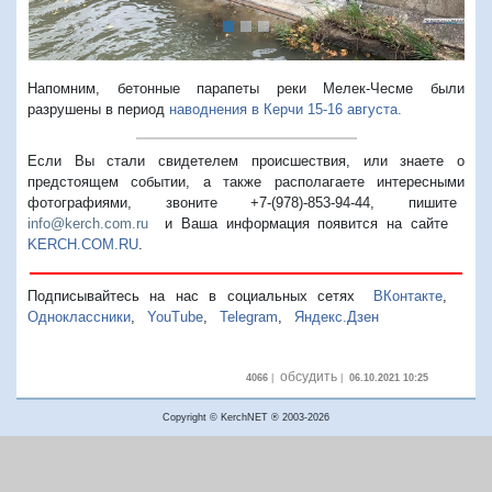
Напомним, бетонные парапеты реки Мелек-Чесме были
разрушены в период
наводнения в Керчи 15-16 августа.
Если Вы стали свидетелем происшествия, или знаете о
предстоящем событии, а также располагаете интересными
фотографиями, звоните +7-(978)-853-94-44,
пишите
info@kerch.com.ru
и Ваша информация появится на сайте
KERCH.COM.RU
.
Подписывайтесь на нас в социальных сетях
ВКонтакте
,
Одноклассники
,
YouTube
,
Telegram
,
Яндекс.Дзен
обсудить
4066
|
|
06.10.2021 10:25
Copyright © KerchNET ® 2003-2026