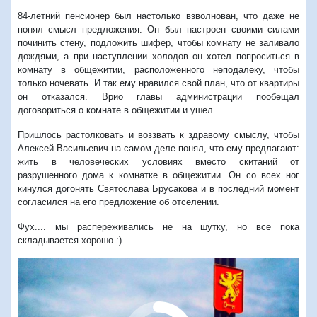
84-летний пенсионер был настолько взволнован, что даже не
понял смысл предложения. Он был настроен своими силами
починить стену, подложить шифер, чтобы комнату не заливало
дождями, а при наступлении холодов он хотел попроситься в
комнату в общежитии, расположенного неподалеку, чтобы
только ночевать. И так ему нравился свой план, что от квартиры
он отказался. Врио главы администрации пообещал
договориться о комнате в общежитии и ушел.
Пришлось растолковать и воззвать к здравому смыслу, чтобы
Алексей Васильевич на самом деле понял, что ему предлагают:
жить в человеческих условиях вместо скитаний от
разрушенного дома к комнатке в общежитии. Он со всех ног
кинулся догонять Святослава Брусакова и в последний момент
согласился на его предложение об отселении.
Фух.... мы распереживались не на шутку, но все пока
складывается хорошо :)