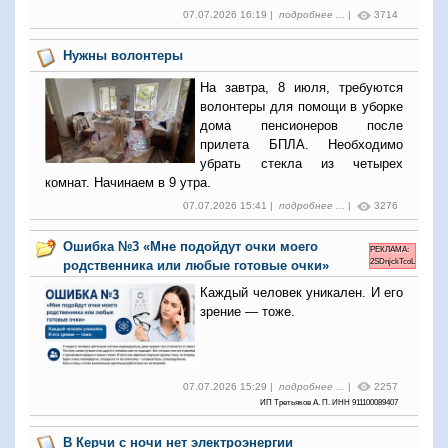
07.07.2026 16:19 |
подробнее ...
|
3714
Нужны волонтеры
На завтра, 8 июля, требуются
волонтеры для помощи в уборке
дома пенсионеров после
прилета БПЛА. Необходимо
убрать стекла из четырех
комнат. Начинаем в 9 утра.
07.07.2026 15:41 |
подробнее ...
|
3276
Ошибка №3 «Мне подойдут очки моего
РЕКЛАМА:
2SDnjckTcoL
родственника или любые готовые очки»
Каждый человек уникален. И его
зрение — тоже.
07.07.2026 15:29 |
подробнее ...
|
2257
ИП Третьяков А. П. ИНН 911100089407
В Керчи с ночи нет электроэнергии