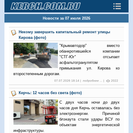
Новости за 07 июля 2026
Некому завершить капитальный ремонт улицы
Кирова (фото)
"Крымавтодор" вместо
обанкротившейся компании
"СТГ-Юг" отсыпает
асфальтогранулятом
примыкания ул. Кирова ко
второстепенным дорогам.
07.07.2026 18:14 |
подробнее ...
|
2022
Керчь: 12 часов без света (фото)
С двух часов ночи до двух
часов дня Керчь оставалась без
электроэнергии. Причиной
блэкаута стали удары ВСУ по
объектам энергетической
инфраструктуры.