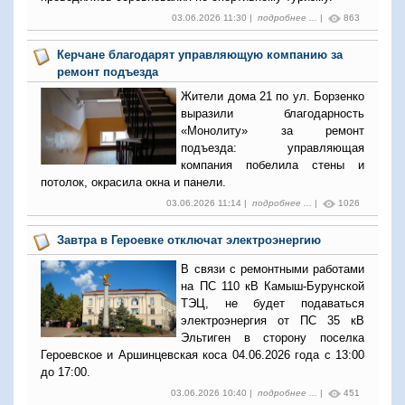
03.06.2026 11:30 |
подробнее ...
|
863
Керчане благодарят управляющую компанию за
ремонт подъезда
Жители дома 21 по ул. Борзенко
выразили благодарность
«Монолиту» за ремонт
подъезда: управляющая
компания побелила стены и
потолок, окрасила окна и панели.
03.06.2026 11:14 |
подробнее ...
|
1026
Завтра в Героевке отключат электроэнергию
В связи с ремонтными работами
на ПС 110 кВ Камыш-Бурунской
ТЭЦ, не будет подаваться
электроэнергия от ПС 35 кВ
Эльтиген в сторону поселка
Героевское и Аршинцевская коса 04.06.2026 года с 13:00
до 17:00.
03.06.2026 10:40 |
подробнее ...
|
451