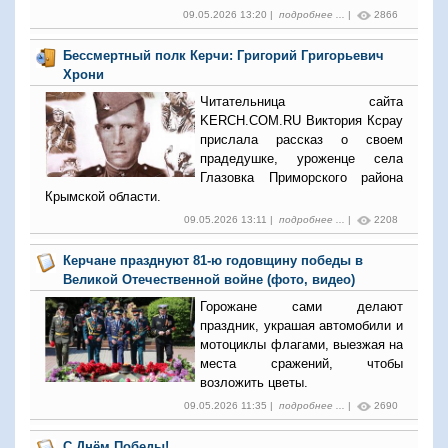
09.05.2026 13:20 |
подробнее ...
|
2866
Бессмертный полк Керчи: Григорий Григорьевич
Хрони
Читательница сайта
KERCH.COM.RU Виктория Ксрау
прислала рассказ о своем
прадедушке, уроженце села
Глазовка Приморского района
Крымской области.
09.05.2026 13:11 |
подробнее ...
|
2208
Керчане празднуют 81-ю годовщину победы в
Великой Отечественной войне (фото, видео)
Горожане сами делают
праздник, украшая автомобили и
мотоциклы флагами, выезжая на
места сражений, чтобы
возложить цветы.
09.05.2026 11:35 |
подробнее ...
|
2690
С Днём Победы!