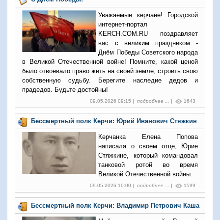
Уважаемые керчане! Городской
интернет-портал
KERCH.COM.RU поздравляет
вас с великим праздником -
Днём Победы Советского народа
в Великой Отечественной войне! Помните, какой ценой
было отвоевало право жить на своей земле, строить свою
собственную судьбу. Берегите наследие дедов и
прадедов. Будьте достойны!
09.05.2026 09:15 |
подробнее ...
|
1643
Бессмертный полк Керчи: Юрий Иванович Стяжкин
Керчанка Елена Попова
написала о своем отце, Юрие
Стяжкине, который командовал
танковой ротой во время
Великой Отечественной войны.
09.05.2026 10:00 |
подробнее ...
|
1599
Бессмертный полк Керчи: Владимир Петрович Каша