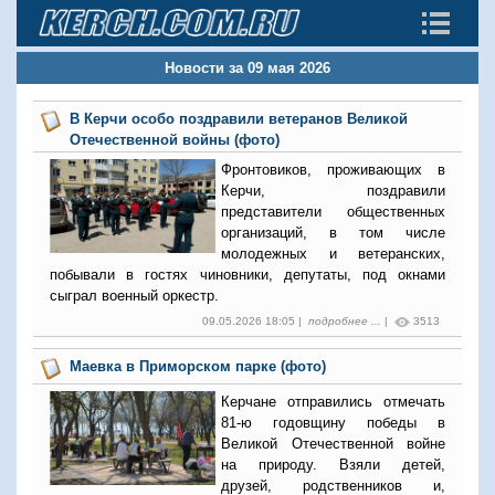
Новости за 09 мая 2026
В Керчи особо поздравили ветеранов Великой
Отечественной войны (фото)
Фронтовиков, проживающих в
Керчи, поздравили
представители общественных
организаций, в том числе
молодежных и ветеранских,
побывали в гостях чиновники, депутаты, под окнами
сыграл военный оркестр.
09.05.2026 18:05 |
подробнее ...
|
3513
Маевка в Приморском парке (фото)
Керчане отправились отмечать
81-ю годовщину победы в
Великой Отечественной войне
на природу. Взяли детей,
друзей, родственников и,