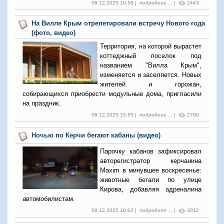
08.12.2025 10:58 |
подробнее ...
|
2443
На Вилле Крым отрепетировали встречу Нового года
(фото, видео)
Территория, на которой вырастет
коттеджный поселок под
названием "Вилла Крым",
изменяется и заселяется. Новых
жителей и горожан,
собирающихся приобрести модульные дома, пригласили
на праздник.
08.12.2025 15:55 |
подробнее ...
|
2780
Ночью по Керчи бегают кабаны (видео)
Парочку кабанов зафиксировал
авторегистратор керчанина
Maxim в минувшее воскресенье:
животные бегали по улице
Кирова, добавляя адреналина
автомобилистам.
08.12.2025 10:02 |
подробнее ...
|
3012