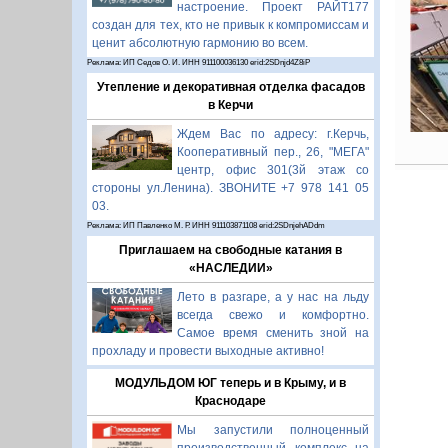
настроение. Проект РАЙТ177
создан для тех, кто не привык к компромиссам и
ценит абсолютную гармонию во всем.
Реклама: ИП Седов О. И. ИНН 911100036130 erid:2SDnjd4Z8iP
Утепление и декоративная отделка фасадов
в Керчи
Ждем Вас по адресу: г.Керчь,
Кооперативный пер., 26, "МЕГА"
центр, офис 301(3й этаж со
стороны ул.Ленина). ЗВОНИТЕ +7 978 141 05
03.
Реклама: ИП Павленко М. Р. ИНН 911103871108 erid:2SDnjehADdm
Приглашаем на свободные катания в
«НАСЛЕДИИ»
Лето в разгаре, а у нас на льду
всегда свежо и комфортно.
Самое время сменить зной на
прохладу и провести выходные активно!
МОДУЛЬДОМ ЮГ теперь и в Крыму, и в
Краснодаре
Мы запустили полноценный