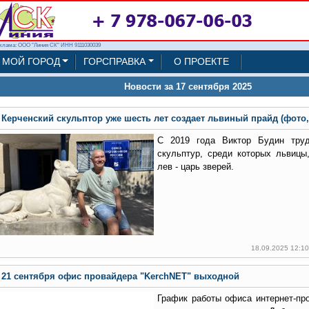
клама: ООО "Линия СК" ИНН 9111030039
МОЙ ГОРОД
ГОРСПРАВКА
О ПРОЕКТЕ
Новости за 17 сентября 2025
Керченский скульптор уже шесть лет создает львиный прайд (фото,
С 2019 года Виктор Будин труд
скульптур, среди которых львицы
лев - царь зверей.
18.09.2025 12:1
21 сентября офис провайдера "KerchNET" выходной
График работы офиса интернет-пр