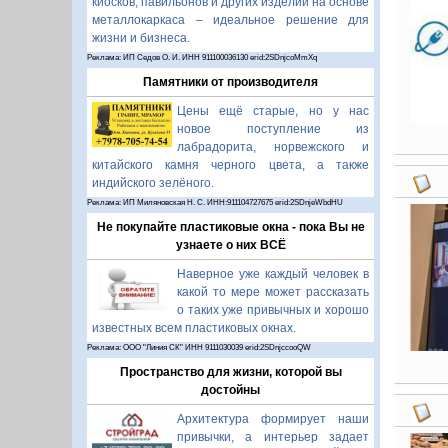
киосков, павильонов и других изделий на основе
металлокаркаса – идеальное решение для
жизни и бизнеса.
Реклама: ИП Седов О. И. ИНН 911100036130 erid:2SDnjcoMmXq
Памятники от производителя
Цены ещё старые, но у нас
новое поступление из
лабрадорита, норвежского и
китайского камня черного цвета, а также
индийского зелёного.
Реклама: ИП Миляновская Н. С. ИНН:911104727675 erid:2SDnjeWbdHU
Не покупайте пластиковые окна - пока Вы не
узнаете о них ВСЁ
Наверное уже каждый человек в
какой то мере может рассказать
о таких уже привычных и хорошо
известных всем пластиковых окнах.
Реклама: ООО "Линия СК" ИНН 9111030039 erid:2SDnjccooQW
Пространство для жизни, которой вы
достойны
Архитектура формирует наши
привычки, а интерьер задает