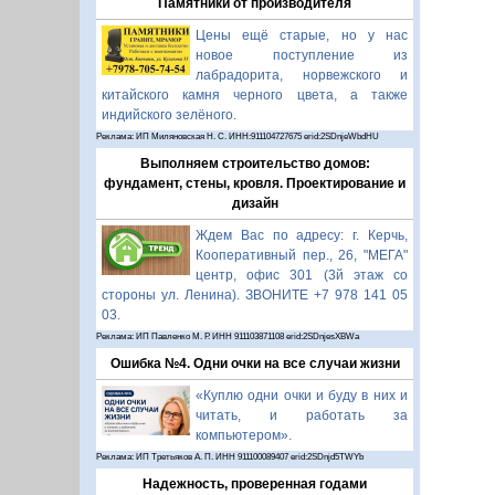
Памятники от производителя
Цены ещё старые, но у нас
новое поступление из
лабрадорита, норвежского и
китайского камня черного цвета, а также
индийского зелёного.
Реклама: ИП Миляновская Н. С. ИНН:911104727675 erid:2SDnjeWbdHU
Выполняем строительство домов:
фундамент, стены, кровля. Проектирование и
дизайн
Ждем Вас по адресу: г. Керчь,
Кооперативный пер., 26, "МЕГА"
центр, офис 301 (3й этаж со
стороны ул. Ленина). ЗВОНИТЕ +7 978 141 05
03.
Реклама: ИП Павленко М. Р. ИНН 911103871108 erid:2SDnjesXBWa
Ошибка №4. Одни очки на все случаи жизни
«Куплю одни очки и буду в них и
читать, и работать за
компьютером».
Реклама: ИП Третьяков А. П. ИНН 911100089407 erid:2SDnjd5TWYb
Надежность, проверенная годами