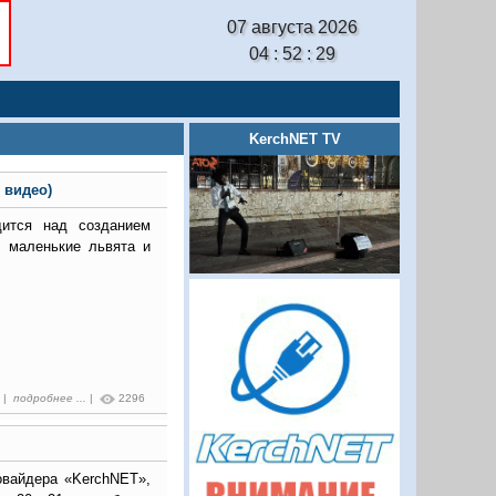
07 августа 2026
04 : 52 : 30
KerchNET TV
 видео)
ится над созданием
, маленькие львята и
0 |
подробнее ...
|
2296
овайдера «KerchNET»,