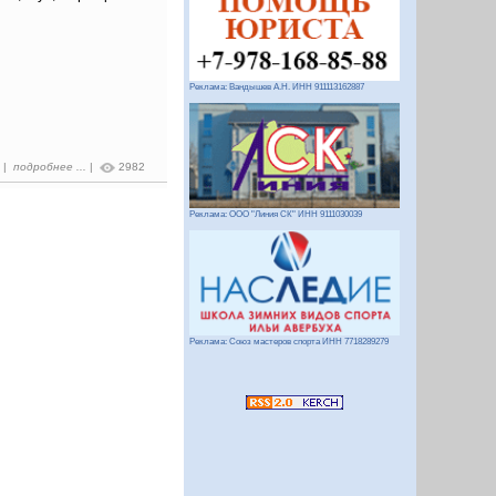
Реклама: Вандышев А.Н. ИНН 911113162887
7 |
подробнее ...
|
2982
Реклама: ООО "Линия СК" ИНН 9111030039
Реклама: Союз мастеров спорта ИНН 7718289279