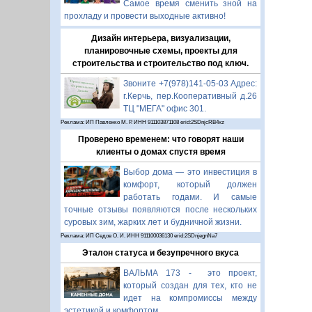
Самое время сменить зной на
прохладу и провести выходные активно!
Дизайн интерьера, визуализации,
планировочные схемы, проекты для
строительства и строительство под ключ.
Звоните +7(978)141-05-03 Адрес:
г.Керчь, пер.Кооперативный д.26
ТЦ "МЕГА" офис 301.
Реклама: ИП Павленко М. Р. ИНН 911103871108 erid:2SDnjcRB4xz
Проверено временем: что говорят наши
клиенты о домах спустя время
Выбор дома — это инвестиция в
комфорт, который должен
работать годами. И самые
точные отзывы появляются после нескольких
суровых зим, жарких лет и будничной жизни.
Реклама: ИП Седов О. И. ИНН 911100036130 erid:2SDnjegnNa7
Эталон статуса и безупречного вкуса
ВАЛЬМА 173 - это проект,
который создан для тех, кто не
идет на компромиссы между
эстетикой и комфортом.