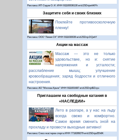
Реклама: ИП Седов О. И. ИНН 911100036130 erid:2SDnjenhKFh
Защитите себя и своих близких
Поклейте противоосколочную
пленку!
Реклама: ООО "Линия СК" ИНН 9111030039 erid:2SDnjcDQahY
Акции на массаж
Массаж — это не только
удовольствие, но и: снятие
напряжения и усталости;
расслабление мышц; улучшение
кровообращения; заряд бодрости и отличного
настроения.
Реклама: АО "Москва-Крым" ИНН 9111001687 erid:2SDnjdBZsyu
Приглашаем на свободные катания в
«НАСЛЕДИИ»
Лето в разгаре, а у нас на льду
всегда свежо и комфортно.
Самое время сменить зной на
прохладу и провести выходные активно!
Реклама: Союз мастеров спорта ИНН 7718289279 erid:2SDnje2Eh6K