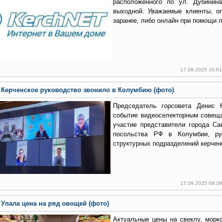
расположенного по ул. Дубинина
выходной. Уважаемые клиенты, о
заранее, либо онлайн при помощи л
17.09.2025 10:0
Керченское руководство звонило в Колумбию (фото)
Председатель горсовета Денис 
событие видеоселекторным совещ
участие представители города Сан
посольства РФ в Колумбии, ру
структурных подразделений керчен
17.09.2025 09:3
Упала цена на ряд овощей (фото)
Актуальные цены на свеклу, морко