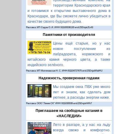
производственный комплекс на
территории Краснодарского края
и готовимся к открытию выставочного дома в
Краснодаре, где Вы сможете лично убедиться в
качестве своего будущего дома.
Реклама: ИП Седов О. И. ИНН 911100036130 erid:2SDnjeLEz43
Памятники от производителя
Цены ещё старые, но у нас
новое поступление из
лабрадорита, норвежского и
китайского камня черного цвета, а также
индийского зелёного.
Реклама: ИП Миляновская Н. С. ИНН:911104727675 erid:2SDnjeWbdHU
Надежность, проверенная годами
Мы создаем окна ПВХ уже много
лет и знаем, как сделать дом
уютнее, а расходы энергии ниже.
Реклама: ООО "Линия СК" ИНН 9111030039 erid:2SDnjdvNRt7
Приглашаем на свободные катания в
«НАСЛЕДИИ»
Лето в разгаре, а у нас на льду
всегда свежо и комфортно.