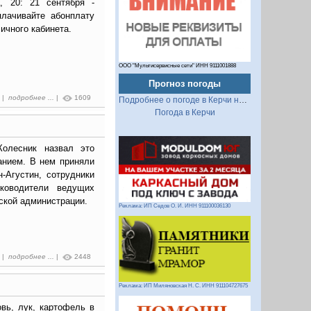
, 20: 21 сентября -
плачивайте абонплату
ичного кабинета.
ООО "Мультисервисные сети" ИНН 9111001888
Прогноз погоды
1 |
подробнее ...
|
1609
Подробнее о погоде в Керчи на 2 недели
Погода в Керчи
Колесник назвал это
анием. В нем приняли
-Агустин, сотрудники
ководители ведущих
ской администрации.
Реклама: ИП Седов О. И. ИНН 911100036130
9 |
подробнее ...
|
2448
Реклама: ИП Миляновская Н. С. ИНН 911104727675
вь, лук, картофель в