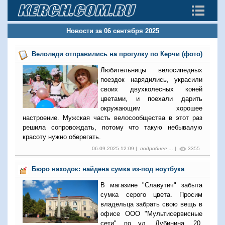
Новости за 06 сентября 2025
Велоледи отправились на прогулку по Керчи (фото)
Любительницы велосипедных
поездок нарядились, украсили
своих двухколесных коней
цветами, и поехали дарить
окружающим хорошее
настроение. Мужская часть велосообщества в этот раз
решила сопровождать, потому что такую небывалую
красоту нужно оберегать.
06.09.2025 12:09 |
подробнее ...
|
3355
Бюро находок: найдена сумка из-под ноутбука
В магазине "Славутич" забыта
сумка серого цвета. Просим
владельца забрать свою вещь в
офисе ООО "Мультисервисные
сети" по ул. Дубинина, 20.