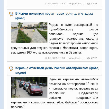
12.06.2025 15:42 |
подробнее ...
|
3256
В Керчи появится новая территория для отдыха
(фото)
Рядом с электрозаправкой по
Куль-Обинскому шоссе
появилось здание, где
планируют разместить кафе, а
рядом благоустроили небольшой
треугольник для отдыха горожан. Напомним, ранее здесь
высадили 163 куста можжевельника и 32 липы.
12.06.2025 15:38 |
подробнее ...
|
4202
Керчане отметили День России автопробегом (фото,
видео)
Один из керченских автоклубов
объявил об автопробеге 12 июня
и пригласил поучаствовать всех
желающих. Поддержали
событие представители
керченских и крымских автоклубов, байкеры "Боспорского
легиона".