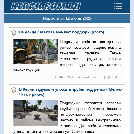
Новости за 12 июня 2025
На улице Казакова меняют бордюры (фото)
Подрядчик работает сегодня на
улице Казакова - задействована
тяжелая техника. Также
строители трудятся внутри
дворов, где осуществляется
реконструкция.
12.06.2025 16:14 |
подробнее ...
|
2341
В Керчи задумали уложить трубы под речкой Мелек-
Чесме (фото)
Подрядчик готовится завести
трубы под рекой Мелек-Чесме и
четырехполосной проезжей
частью в районе центрального
стадиона. Для работы перекрыта
улица Борзенко со стороны ул. Самойленко.