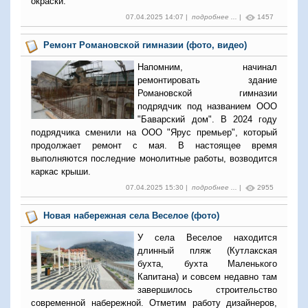
окраски.
07.04.2025 14:07 |
подробнее ...
|
1457
Ремонт Романовской гимназии (фото, видео)
Напомним, начинал
ремонтировать здание
Романовской гимназии
подрядчик под названием ООО
"Баварский дом". В 2024 году
подрядчика сменили на ООО "Ярус премьер", который
продолжает ремонт с мая. В настоящее время
выполняются последние монолитные работы, возводится
каркас крыши.
07.04.2025 15:30 |
подробнее ...
|
2955
Новая набережная села Веселое (фото)
У села Веселое находится
длинный пляж (Кутлакская
бухта, бухта Маленького
Капитана) и совсем недавно там
завершилось строительство
современной набережной. Отметим работу дизайнеров,