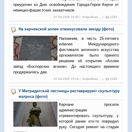
приурочен ко Дню освобождения Города-Героя Керчи от
немецко-фашистских захватчиков.
07.04.2025 15:43 |
подробнее ...
|
1291
На керченской аллее отминусовали звезду (фото)
Напомним, в честь 25-летнего
юбилея Международного
фестиваля античного искусства
оргкомитетом было принято
решение об открытии «Аллеи
звёзд «Боспорских агонов». До настоящего времени
продержались две.
07.04.2025 15:14 |
подробнее ...
|
2193
У Митридатской лестницы реставрируют скульптуру
матроса (фото)
Керчане просили
администрацию
отремонтировать скульптуру, у
которой ранее кто-то повредил
руку. Сегодня ремонт на стадии