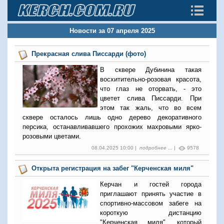
Новости за 07 апреля 2025
Прекрасная слива Писсарди (фото)
В сквере Дубинина такая
восхитительно-розовая красота,
что глаз не оторвать, - это
цветет слива Писсарди. При
этом так жаль, что во всем
сквере осталось лишь одно дерево декоративного
персика, останавливавшего прохожих махровыми ярко-
розовыми цветами.
08.04.2025 10:00 |
подробнее ...
|
9578
Открыта регистрация на забег "Керченская миля"
Керчан и гостей города
приглашают принять участие в
спортивно-массовом забеге на
короткую дистанцию
"Керченская миля", который