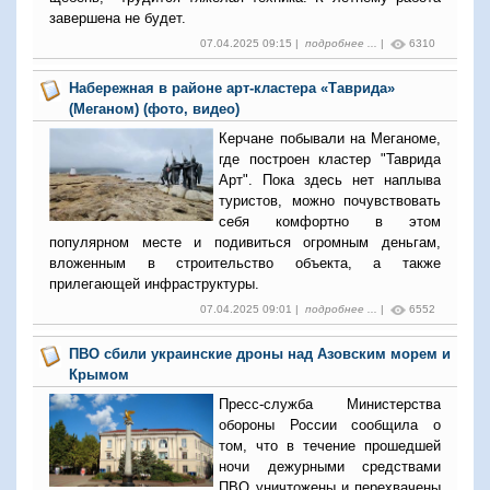
завершена не будет.
07.04.2025 09:15 |
подробнее ...
|
6310
Набережная в районе арт-кластера «Таврида»
(Меганом) (фото, видео)
Керчане побывали на Меганоме,
где построен кластер "Таврида
Арт". Пока здесь нет наплыва
туристов, можно почувствовать
себя комфортно в этом
популярном месте и подивиться огромным деньгам,
вложенным в строительство объекта, а также
прилегающей инфраструктуры.
07.04.2025 09:01 |
подробнее ...
|
6552
ПВО сбили украинские дроны над Азовским морем и
Крымом
Пресс-служба Министерства
обороны России сообщила о
том, что в течение прошедшей
ночи дежурными средствами
ПВО уничтожены и перехвачены