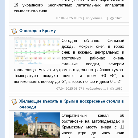
19 украинских беспилотных летательных аппаратов
самолетного типа.
07.04.2025 08:59 |
подробнее ...
|
1625
О погоде в Крыму
Сегодня облачно. Сильный
дождь, мокрый снег, в горах
снег, в южных, центральных и
восточных районах очень
сильные осадки, вечером
гололедица. Ночью и утром в отдельных районах туман.
Температура воздуха ночью и днем +3...+8°, с
понижением к вечеру до -2°; в горах ночью и днем 0…-2°.
07.04.2025 08:57 |
подробнее ...
|
1682
Желающие въехать в Крым в воскресенье стояли в
очереди
Оперативный канал об
обстановке на автоподъездах к
Крымскому мосту вчера с 11
часов утра до часу ночи