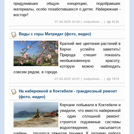
придумавших общую концепцию, подобравших
материалы, особо позаботившихся о детях. Набережная -
восторг!
07.04.2025 10:20 |
подробнее ...
|
9126
Виды с горы Митридат (фото, видео)
Краткий миг цветения растений в
Керчи: успейте заметить!
Природа спешит показать
необыкновенную красоту,
которую можно наблюдать
совсем рядом, в городе.
07.04.2025 10:07 |
подробнее ...
|
7876
На набережной в Коктебеле - грандиозный ремонт
(фото, видео)
Керчане побывали в Коктебеле и
увидели, что вместо набережной
- один сплошной ремонт:
строятся подземные системы
водоотведения, насыпается
щебень, трудится тяжелая техника. К летнему работа