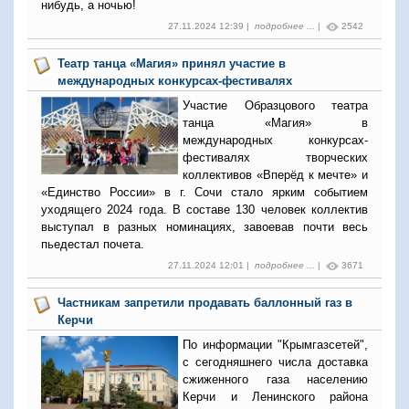
нибудь, а ночью!
27.11.2024 12:39 |
подробнее ...
|
2542
Театр танца «Магия» принял участие в
международных конкурсах-фестивалях
Участие Образцового театра
танца «Магия» в
международных конкурсах-
фестивалях творческих
коллективов «Вперёд к мечте» и
«Единство России» в г. Сочи стало ярким событием
уходящего 2024 года. В составе 130 человек коллектив
выступал в разных номинациях, завоевав почти весь
пьедестал почета.
27.11.2024 12:01 |
подробнее ...
|
3671
Частникам запретили продавать баллонный газ в
Керчи
По информации "Крымгазсетей",
с сегодняшнего числа доставка
сжиженного газа населению
Керчи и Ленинского района