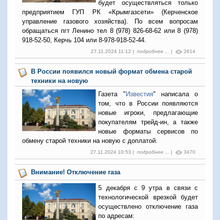
будет осуществляться только
предприятием ГУП РК «Крымгазсети» (Керченское
управление газового хозяйства). По всем вопросам
обращаться пгт Ленино тел 8 (978) 826-68-62 или 8 (978)
918-52-50, Керчь 104 или 8-978-918-52-44.
27.11.2024 11:12 |
подробнее ...
|
2614
В России появился новый формат обмена старой
техники на новую
Газета "
Известия
" написала о
том, что в России появляются
новые игроки, предлагающие
покупателям трейд-ин, а также
новые форматы сервисов по
обмену старой техники на новую с доплатой.
27.11.2024 10:53 |
подробнее ...
|
3470
Внимание! Отключение газа
5 декабря с 9 утра в связи с
технологической врезкой будет
осуществлено отключение газа
по адресам: