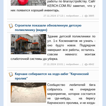
работы по благоустройству. Сайт
KERCH.COM.RU заметил, что у
них появился хороший инвентарь.
27.11.2024 17:13 |
подробнее ...
|
3885
Строители показали обновленную детскую
поликлинику (видео)
Здание детской поликлиники по
ул. 1-х Космонавтов не узнать -
оно будто новое. Подрядчик
завершил все работы, осталось
совсем немного: монтаж
слаботочной системы да уборка.
27.11.2024 13:01 |
подробнее ...
|
4842
Керчане собираются на ходо-забег "Керченский
пролив"
Сообщество любителей бега
собралось на очередное
мероприятие, которое состоится
не где-нибудь, на берегу
Керченского пролива, и не когда-